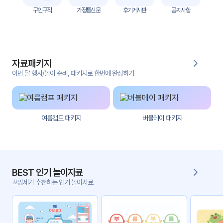
자
구인구직
가정통신문
후기게시판
공지사항
료
전
키오
체
스크
자료패키지
활동
그림
지
이번 달 행사/놀이 준비, 패키지로 한번에 완성하기
환경
PPT
구성
여름캠프 패키지
버블데이 패키지
동영
동요/
상
음원
문서
사진
서식
BEST 인기 놀이자료
꼬망세가 추천하는 인기 놀이자료
크래
놀이패
프트
키지