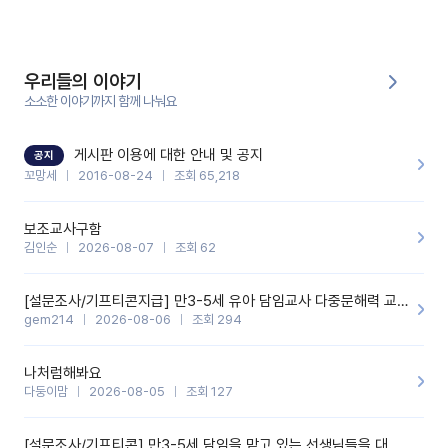
부분은 제가 꼬망봇에 간단하게 입력한 내용입니다.아이 기저귀 안
에 피처럼 보이는 부분이 있어서 오전 일과 동안 지켜보고,낮잠 이후
에 전화를 드릴 예정이었습니다.이 부분은 제가 입력한 내용에 대해
꼬망봇이 알려준 소통 스크립트입니다.전화로 소통할 예정이었어
서, 대화용을 활용했습니다.늘 전화로 학부모님과 소통할 때는 고민
을 많이 하는데,꼬망봇 덕분에 고민하는 시간을 줄이고 학부모님을
우리들의 이야기
안심시킬 수 있었습니다.이 부분은 꼬망봇이 추가로 알려준 응대 tip
입니다.학부모님께 전화를 드리기 전에, 내용을 숙지하여 좀 더 전문
소소한 이야기까지 함께 나눠요
성 있는 교사가 되어 대화를 나눌 수 있었습니다.꼬망세 AI학부모 응
대 팁을 실제로 사용해 본 후기이며,저는 고연차가 될 때까지도 애용
할 것 같습니다. 제 메이트 선생님께도 적극 추천할 예정입니다.좋은
기능을 개발해 주셔서 감사합니다.
게시판 이용에 대한 안내 및 공지
공지
꼬망세
2016-08-24
조회 65,218
보조교사구함
김인순
2026-08-07
조회 62
[설문조사/기프티콘지급] 만3-5세 유아 담임교사 다중문해력 교육 증진을 위한 설문조사
gem214
2026-08-06
조회 294
나처럼해봐요
다둥이맘
2026-08-05
조회 127
[설문조사/기프티콘] 만3-5세 담임을 맡고 있는 선생님들을 대상으로 설문조사를 합니다!