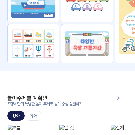
자료
패키
무료
지
꼬망
킨더캔
세 보
버스
드
스마
트프
렌즈
원
운
영
놀이주제별 계획안
가정
꼬망세만의 특별한 놀이 주제로 놀이 중심 실천하기
부모
통신
교육
문
영아
유아
문제
적응
행동
프로