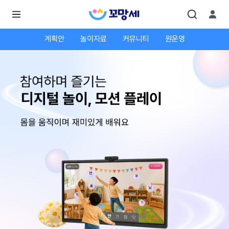
계획안
놀이자료
커뮤니티
원운영
로
로
그
그
인
하
인
시
회
면
원가
더
많
입
은
서
비
스
를
이
용
하
실
수
있
어
요.