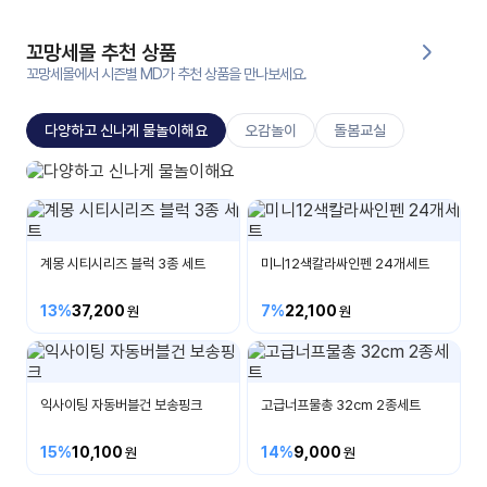
대처
그램
방법
꼬망세몰 추천 상품
꼬망세몰에서 시즌별 MD가 추천 상품을 만나보세요.
평
생
다양하고 신나게 물놀이해요
오감놀이
돌봄교실
교
육
원
지나상사
온라
비눗방울/물총/말랑이/우산외
줌
인 강
강의
의
계몽 시티시리즈 블럭 3종 세트
미니12색칼라싸인펜 24개세트
무료
13%
37,200
7%
22,100
강의
수강
및
후기
세미
나
익사이팅 자동버블건 보송핑크
고급너프물총 32cm 2종세트
강의
자료
15%
10,100
14%
9,000
실