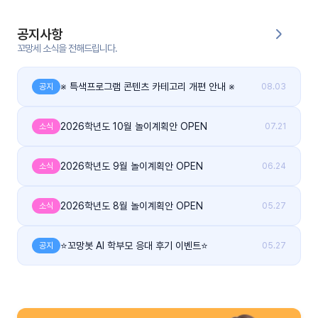
커
공지사항
뮤
꼬망세 소식을 전해드립니다.
니
티
※ 특색프로그램 콘텐츠 카테고리 개편 안내 ※
공지
08.03
이벤
공지
트
사항
2026학년도 10월 놀이계획안 OPEN
소식
07.21
우리
후기
2026학년도 9월 놀이계획안 OPEN
소식
06.24
들의
게시
이야
판
기
2026학년도 8월 놀이계획안 OPEN
소식
05.27
인스
유튜
타그
브
⭐꼬망봇 AI 학부모 응대 후기 이벤트⭐
공지
05.27
램
블로
그