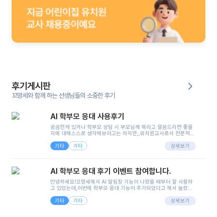
후기게시판
꼬망세와 함께 하는 선생님들의 소중한 후기
AI 학부모 응대 사용후기
궁금한게 있거나 학부모 상담 시 부모님께 뭐라고 말씀드리면 좋을
지에 대해스스로 생각해보려고는 하지만,,유치원교사로서 전문적인
지식은 가지고 있지만 막상 부모님이 이해하시기 쉽게 말로 풀어내
기타
기타
려니 어려울때가...^^(저만 그런거 아니죠 ㅜㅜ)꼬망봇의 장점은 지
상세보기
피티나 제미나이는 몇세이고 여자인지 남자인지 등그래도 좀 기본
정보를 제공하면서 물어봐야할 때가 있어그때마다 정보를 입력하는
것도,또 요즘 부모님들이 ai 활용하는 거를꺼려하시는 분들도 꽤 많
AI 학부모 응대 후기 이벤트 참여합니다.
으셔서 고민이 됐는데ai 학부모 응대를 써볼 수 있어서 좋았어요!앞
으로 쓸 일이 없다면 좋겠지만..ㅎ....(매일 매일이 조용히 지나갔으
안녕하세요!꼬망세에서 AI 알림장 기능이 나왔을 때부터 잘 사용하
면..)그리고 제가 신입 때 이게 있었더라면 ㅜㅜㅜㅜ?응대 팁이 정말
고 있었는데,이번에 학부모 응대 기능이 추가되었다고 해서 놀랐습
좋은거 같아요지금은 그래도 아이들이 잘 이해 되지만초임 때는 정
니다.저는 아직 어린이집 2년차 교사인데, 헤드 교사가 되어 학부모
말 어려워서 항상다른 선생님들께 도움을 요청했었거든요..ㅠ*일지
기타
기타
님 응대에 더 많은 부담을 느끼고 있습니다 ㅠㅠ이번에 제가 원에서
상세보기
쓸 때도 좀 도움이 되는 거 같아요!
겪은 일과 학부모님께 전달드렸던 내용을 함께 보시고,저와 비슷한
입장의 저연차 선생님들께도 작은 도움이 되었으면 좋겠습니다. 이