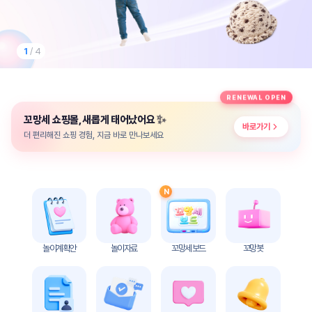
놀
이
계
획
2
/ 4
안
놀이
주제
월간
RENEWAL OPEN
별
계획
✨
꼬망세 쇼핑몰, 새롭게 태어났어요
계획
안
바로가기
안
더 편리해진 쇼핑 경험, 지금 바로 만나보세요
주간
단위
계획
계획
안
안
N
기본
안전
생활
교육
습관
놀이계획안
놀이자료
꼬망세 보드
꼬망봇
놀
이