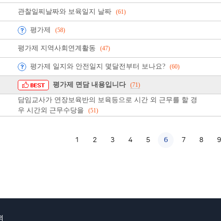
관찰일찌날짜와 보육일지 날짜
(61)
평가제
(58)
평가제 지역사회연계활동
(47)
평가제 일지와 안전일지 몇달전부터 보나요?
(60)
평가제 면담 내용입니다
(71)
담임교사가 연장보육반의 보육등으로 시간 외 근무를 할 경
우 시간외 근무수당을
(51)
1
2
3
4
5
6
7
8
9
의