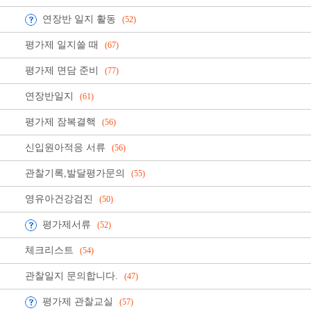
연장반 일지 활동
(52)
평가제 일지쓸 때
(67)
평가제 면담 준비
(77)
연장반일지
(61)
평가제 잠복결핵
(56)
신입원아적응 서류
(56)
관찰기록,발달평가문의
(55)
영유아건강검진
(50)
평가제서류
(52)
체크리스트
(54)
관찰일지 문의합니다.
(47)
평가제 관찰교실
(57)