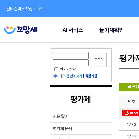
킨더캔버스
꼬망세 보드
AI 서비스
놀이계획안
평가
아이디저장
아이디/비밀번호찾기
|
회원가입
번호
지표 알기
1733
평가제 문서
1732