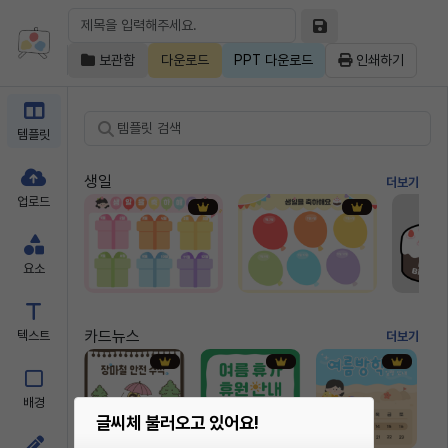
보관함
다운로드
PPT 다운로드
인쇄하기
템플릿
생일
더보기
업로드
요소
카드뉴스
텍스트
더보기
배경
글씨체 불러오고 있어요!