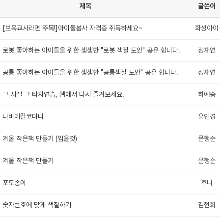
제목
글쓴이
[보육교사라면 주목!]아이돌봄사 자격증 취득하세요~
화성아이
로봇 좋아하는 아이들을 위한 생생한 "로봇 색칠 도안" 공유 합니다.
정재연
공룡 좋아하는 아이들을 위한 생생한 "공룡색칠 도안" 공유 합니다.
정재연
그 시절 그 타자연습, 웹에서 다시 즐겨보세요.
하예승
나비데칼코마니
유인경
겨울 작은책 만들기 (입을것)
문행순
겨울 작은책 만들기
문행순
포도송이
후니
숫자번호에 맞게 색칠하기
김현희