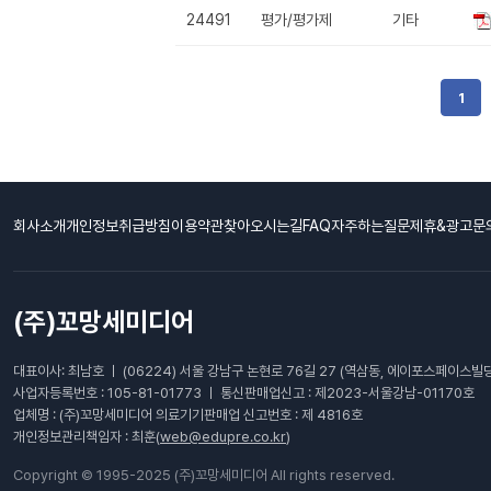
24491
평가/평가제
기타
1
회사소개
개인정보취급방침
이용약관
찾아오시는길
FAQ자주하는질문
제휴&광고문
(주)꼬망세미디어
대표이사: 최남호 ㅣ (06224) 서울 강남구 논현로 76길 27 (역삼동, 에이포스페이스빌딩
사업자등록번호 : 105-81-01773 ㅣ 통신판매업신고 : 제2023-서울강남-01170호
업체명 : (주)꼬망세미디어 의료기기판매업 신고번호 : 제 4816호
개인정보관리책임자 : 최훈(
web@edupre.co.kr
)
Copyright © 1995-2025 (주)꼬망세미디어 All rights reserved.