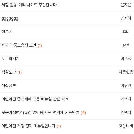
체험 활동 예약 사이트 추천합니다 !
윤지은
ggggggg
김지혜
핸드폰
후니
화가 작품모음집 도안
솔쌤
(1)
도구와기계
이수정
색칠도안
이름없음
(1)
색칠공부
이유경
어린이집 중대재해 대응 매뉴얼 관련 자료
기쁘미
보육과정평가(월간 영아용)개편 평가제 지표반영
기쁘미
(4)
어린이집 개정 평가 매뉴얼입니다
호랑나비
(1)