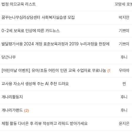
법정 의므교욱 리스트
꼬망세 로
꿈꾸는나무심리상담센터 사회복지실습생 모집
박지만
0~2세 보육료 인상에 따른 카드뉴스
기쁘미
발달평가서용 2024 개정 표준보육과정과 2019 누리과정을 한장에
기쁘미
(1)
당근나무
후니
[어린이날 이벤트] 유아/초등 어린이 인권 교육 수업자료 무료나눔
우따따
(1)
교사용 자소서 생성해 주는 AI 추천 드려요
찐
개나리활동지
후니
개나리가랜드
후니
(2)
체험 활동 다녀온 후 리뷰 작성하고 리워드 받아가세요
윤지은