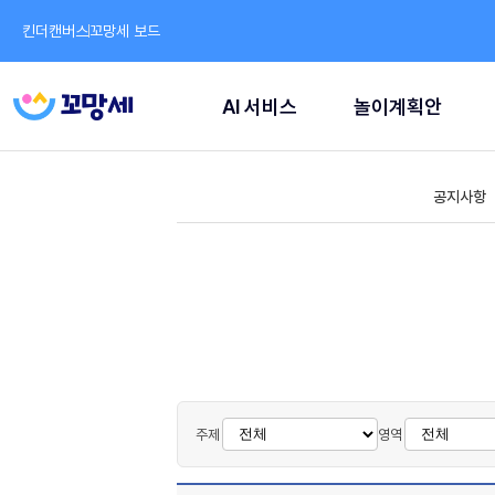
킨더캔버스
꼬망세 보드
AI 서비스
놀이계획안
공지사항
주제
영역