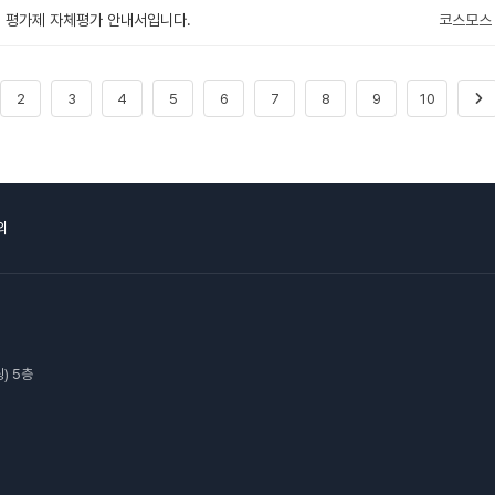
평가제 자체평가 안내서입니다.
코스모스
2
3
4
5
6
7
8
9
10
의
) 5층