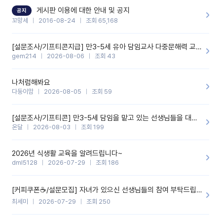
할 것 같습니다. 제 메이트 선생님께도 적극 추천할 예정입니다.좋은
기능을 개발해 주셔서 감사합니다.
게시판 이용에 대한 안내 및 공지
공지
꼬망세
2016-08-24
조회 65,168
[설문조사/기프티콘지급] 만3-5세 유아 담임교사 다중문해력 교육 증진을 위한 설문조사
gem214
2026-08-06
조회 43
나처럼해봐요
다둥이맘
2026-08-05
조회 59
[설문조사/기프티콘] 만3-5세 담임을 맡고 있는 선생님들을 대상으로 설문조사를 합니다!
온달
2026-08-03
조회 199
2026년 식생활 교육을 알려드립니다~
dml5128
2026-07-29
조회 186
[커피쿠폰☕️/설문모집] 자녀가 있으신 선생님들의 참여 부탁드립니다!!
최세미
2026-07-29
조회 250