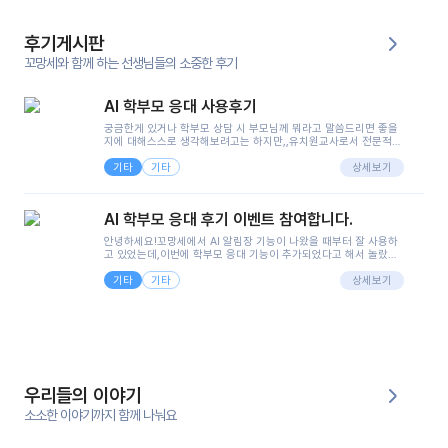
후기게시판
꼬망세와 함께 하는 선생님들의 소중한 후기
AI 학부모 응대 사용후기
궁금한게 있거나 학부모 상담 시 부모님께 뭐라고 말씀드리면 좋을
지에 대해스스로 생각해보려고는 하지만,,유치원교사로서 전문적인
지식은 가지고 있지만 막상 부모님이 이해하시기 쉽게 말로 풀어내
기타
기타
려니 어려울때가...^^(저만 그런거 아니죠 ㅜㅜ)꼬망봇의 장점은 지
상세보기
피티나 제미나이는 몇세이고 여자인지 남자인지 등그래도 좀 기본
정보를 제공하면서 물어봐야할 때가 있어그때마다 정보를 입력하는
것도,또 요즘 부모님들이 ai 활용하는 거를꺼려하시는 분들도 꽤 많
AI 학부모 응대 후기 이벤트 참여합니다.
으셔서 고민이 됐는데ai 학부모 응대를 써볼 수 있어서 좋았어요!앞
으로 쓸 일이 없다면 좋겠지만..ㅎ....(매일 매일이 조용히 지나갔으
안녕하세요!꼬망세에서 AI 알림장 기능이 나왔을 때부터 잘 사용하
면..)그리고 제가 신입 때 이게 있었더라면 ㅜㅜㅜㅜ?응대 팁이 정말
고 있었는데,이번에 학부모 응대 기능이 추가되었다고 해서 놀랐습
좋은거 같아요지금은 그래도 아이들이 잘 이해 되지만초임 때는 정
니다.저는 아직 어린이집 2년차 교사인데, 헤드 교사가 되어 학부모
말 어려워서 항상다른 선생님들께 도움을 요청했었거든요..ㅠ*일지
기타
기타
님 응대에 더 많은 부담을 느끼고 있습니다 ㅠㅠ이번에 제가 원에서
상세보기
쓸 때도 좀 도움이 되는 거 같아요!
겪은 일과 학부모님께 전달드렸던 내용을 함께 보시고,저와 비슷한
입장의 저연차 선생님들께도 작은 도움이 되었으면 좋겠습니다. 이
부분은 제가 꼬망봇에 간단하게 입력한 내용입니다.아이 기저귀 안
에 피처럼 보이는 부분이 있어서 오전 일과 동안 지켜보고,낮잠 이후
에 전화를 드릴 예정이었습니다.이 부분은 제가 입력한 내용에 대해
꼬망봇이 알려준 소통 스크립트입니다.전화로 소통할 예정이었어
서, 대화용을 활용했습니다.늘 전화로 학부모님과 소통할 때는 고민
을 많이 하는데,꼬망봇 덕분에 고민하는 시간을 줄이고 학부모님을
우리들의 이야기
안심시킬 수 있었습니다.이 부분은 꼬망봇이 추가로 알려준 응대 tip
입니다.학부모님께 전화를 드리기 전에, 내용을 숙지하여 좀 더 전문
소소한 이야기까지 함께 나눠요
성 있는 교사가 되어 대화를 나눌 수 있었습니다.꼬망세 AI학부모 응
대 팁을 실제로 사용해 본 후기이며,저는 고연차가 될 때까지도 애용