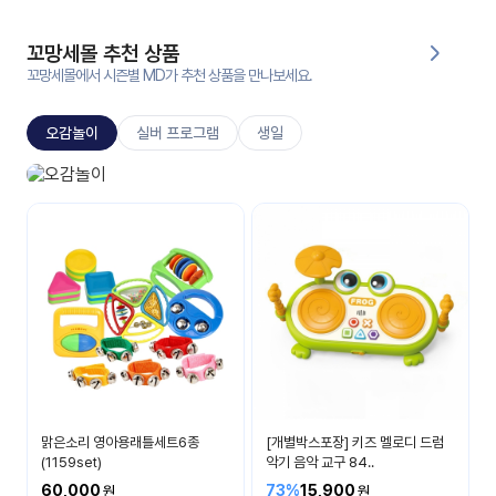
대처
그램
방법
꼬망세몰 추천 상품
꼬망세몰에서 시즌별 MD가 추천 상품을 만나보세요.
평
생
오감놀이
실버 프로그램
생일
교
육
원
오감놀이
온라
보고 듣고 맛보고 만져요
줌
인 강
강의
의
무료
강의
수강
및
후기
세미
나
강의
맑은소리 영아용래틀세트6종
[개별박스포장] 키즈 멜로디 드럼
자료
(1159set)
악기 음악 교구 84..
실
60,000
73%
15,900