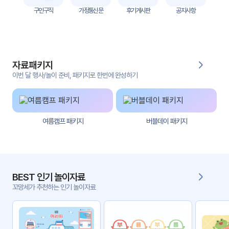
자
구인구직
가정통신문
후기게시판
공지사항
료
전
키오
체
스크
자료패키지
활동
그림
지
이번 달 행사/놀이 준비, 패키지로 한번에 완성하기
환경
PPT
구성
여름캠프 패키지
버블데이 패키지
동영
동요/
상
음원
문서
사진
서식
BEST 인기 놀이자료
꼬망세가 추천하는 인기 놀이자료
크래
놀이패
프트
키지