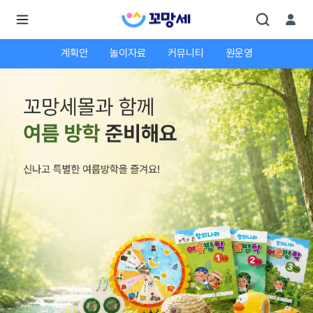
계획안
놀이자료
커뮤니티
원운영
로
로
그
그
인
하
인
시
회
면
원가
더
많
입
은
서
비
스
를
이
용
하
실
수
있
어
요.