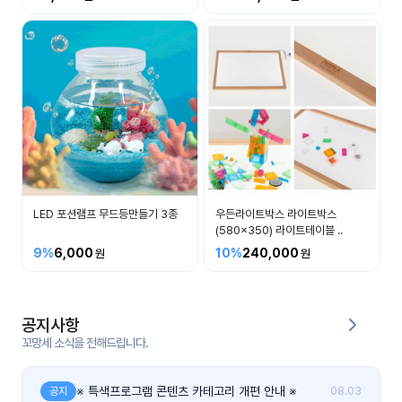
커
뮤
니
티
이벤
공지
트
사항
우리
후기
들의
LED 포션램프 무드등만들기 3종
우든라이트박스 라이트박스
게시
이야
(580x350) 라이트테이블 ..
판
기
9%
6,000
10%
240,000
인스
유튜
타그
브
램
공지사항
꼬망세 소식을 전해드립니다.
블로
그
※ 특색프로그램 콘텐츠 카테고리 개편 안내 ※
공지
08.03