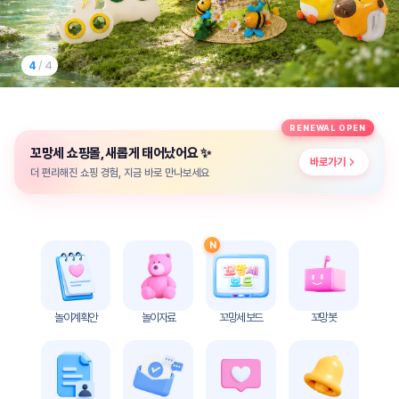
놀
이
계
획
1
/ 4
안
놀이
주제
월간
RENEWAL OPEN
별
계획
✨
꼬망세 쇼핑몰, 새롭게 태어났어요
계획
안
바로가기
안
더 편리해진 쇼핑 경험, 지금 바로 만나보세요
주간
단위
계획
계획
안
안
N
기본
안전
생활
교육
습관
놀이계획안
놀이자료
꼬망세 보드
꼬망봇
놀
이