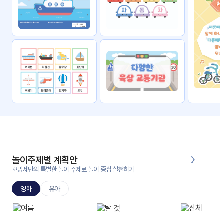
자료
패키
무료
지
꼬망
킨더캔
세 보
버스
드
스마
트프
렌즈
원
운
영
놀이주제별 계획안
가정
꼬망세만의 특별한 놀이 주제로 놀이 중심 실천하기
부모
통신
교육
문
영아
유아
문제
적응
행동
프로