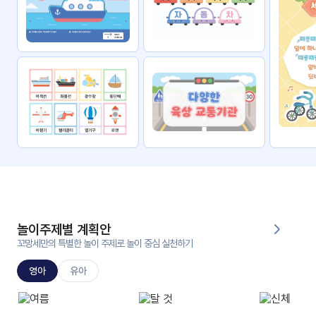
자료
패키
무료
지
꼬망
킨더캔
세 보
버스
드
스마
트프
렌즈
원
운
영
놀이주제별 계획안
가정
꼬망세만의 특별한 놀이 주제로 놀이 중심 실천하기
부모
통신
교육
문
영아
유아
문제
적응
행동
프로