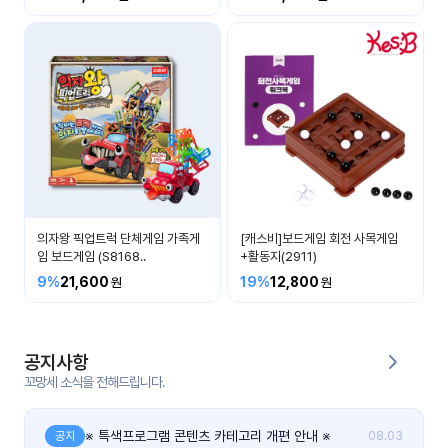
커
뮤
니
티
이벤
공지
트
사항
우리
후기
들의
의자왕 픽업트럭 단체게임 가족게
[캐스비]보드게임 회전 사목게임
게시
이야
임 보드게임 (S8168..
+활동지(2911)
판
기
9%
21,600
19%
12,800
인스
유튜
타그
브
램
공지사항
꼬망세 소식을 전해드립니다.
블로
그
※ 특색프로그램 콘텐츠 카테고리 개편 안내 ※
공지
08.03