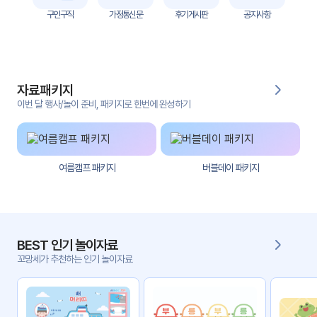
자
구인구직
가정통신문
후기게시판
공지사항
료
전
키오
체
스크
자료패키지
활동
그림
지
이번 달 행사/놀이 준비, 패키지로 한번에 완성하기
환경
PPT
구성
여름캠프 패키지
버블데이 패키지
동영
동요/
상
음원
문서
사진
서식
BEST 인기 놀이자료
꼬망세가 추천하는 인기 놀이자료
크래
놀이패
프트
키지