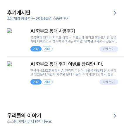
후기게시판
꼬망세와 함께 하는 선생님들의 소중한 후기
AI 학부모 응대 사용후기
궁금한게 있거나 학부모 상담 시 부모님께 뭐라고 말씀드리면 좋을
지에 대해스스로 생각해보려고는 하지만,,유치원교사로서 전문적인
지식은 가지고 있지만 막상 부모님이 이해하시기 쉽게 말로 풀어내
기타
기타
려니 어려울때가...^^(저만 그런거 아니죠 ㅜㅜ)꼬망봇의 장점은 지
상세보기
피티나 제미나이는 몇세이고 여자인지 남자인지 등그래도 좀 기본
정보를 제공하면서 물어봐야할 때가 있어그때마다 정보를 입력하는
것도,또 요즘 부모님들이 ai 활용하는 거를꺼려하시는 분들도 꽤 많
AI 학부모 응대 후기 이벤트 참여합니다.
으셔서 고민이 됐는데ai 학부모 응대를 써볼 수 있어서 좋았어요!앞
으로 쓸 일이 없다면 좋겠지만..ㅎ....(매일 매일이 조용히 지나갔으
안녕하세요!꼬망세에서 AI 알림장 기능이 나왔을 때부터 잘 사용하
면..)그리고 제가 신입 때 이게 있었더라면 ㅜㅜㅜㅜ?응대 팁이 정말
고 있었는데,이번에 학부모 응대 기능이 추가되었다고 해서 놀랐습
좋은거 같아요지금은 그래도 아이들이 잘 이해 되지만초임 때는 정
니다.저는 아직 어린이집 2년차 교사인데, 헤드 교사가 되어 학부모
말 어려워서 항상다른 선생님들께 도움을 요청했었거든요..ㅠ*일지
기타
기타
님 응대에 더 많은 부담을 느끼고 있습니다 ㅠㅠ이번에 제가 원에서
상세보기
쓸 때도 좀 도움이 되는 거 같아요!
겪은 일과 학부모님께 전달드렸던 내용을 함께 보시고,저와 비슷한
입장의 저연차 선생님들께도 작은 도움이 되었으면 좋겠습니다. 이
부분은 제가 꼬망봇에 간단하게 입력한 내용입니다.아이 기저귀 안
에 피처럼 보이는 부분이 있어서 오전 일과 동안 지켜보고,낮잠 이후
에 전화를 드릴 예정이었습니다.이 부분은 제가 입력한 내용에 대해
꼬망봇이 알려준 소통 스크립트입니다.전화로 소통할 예정이었어
서, 대화용을 활용했습니다.늘 전화로 학부모님과 소통할 때는 고민
을 많이 하는데,꼬망봇 덕분에 고민하는 시간을 줄이고 학부모님을
우리들의 이야기
안심시킬 수 있었습니다.이 부분은 꼬망봇이 추가로 알려준 응대 tip
입니다.학부모님께 전화를 드리기 전에, 내용을 숙지하여 좀 더 전문
소소한 이야기까지 함께 나눠요
성 있는 교사가 되어 대화를 나눌 수 있었습니다.꼬망세 AI학부모 응
대 팁을 실제로 사용해 본 후기이며,저는 고연차가 될 때까지도 애용