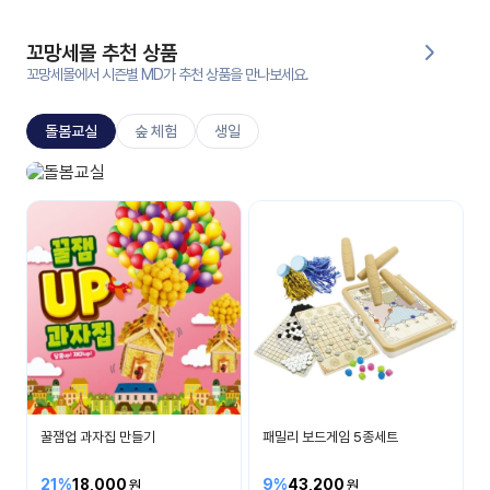
대처
그램
방법
꼬망세몰 추천 상품
꼬망세몰에서 시즌별 MD가 추천 상품을 만나보세요.
평
생
돌봄교실
숲 체험
생일
교
육
원
돌봄교실
온라
매일 매일 즐거운 시간
줌
인 강
강의
의
무료
강의
수강
및
후기
세미
나
강의
꿀잼업 과자집 만들기
패밀리 보드게임 5종세트
자료
실
21%
18,000
9%
43,200