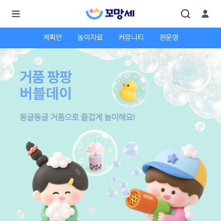
계획안
놀이자료
커뮤니티
원운영
로
로
그
그
인
하
인
시
회
면
원가
더
많
입
은
서
비
스
를
이
용
하
실
수
있
어
요.