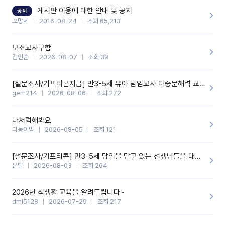
할 것 같습니다. 제 메이트 선생님께도 적극 추천할 예정입니다.좋은
기능을 개발해 주셔서 감사합니다.
게시판 이용에 대한 안내 및 공지
공지
꼬망세
2016-08-24
조회 65,213
보조교사구함
김인순
2026-08-07
조회 39
[설문조사/기프티콘지급] 만3-5세 유아 담임교사 다중문해력 교육 증진을 위한 설문조사
gem214
2026-08-06
조회 272
나처럼해봐요
다둥이맘
2026-08-05
조회 121
[설문조사/기프티콘] 만3-5세 담임을 맡고 있는 선생님들을 대상으로 설문조사를 합니다!
온달
2026-08-03
조회 264
2026년 식생활 교육을 알려드립니다~
dml5128
2026-07-29
조회 217