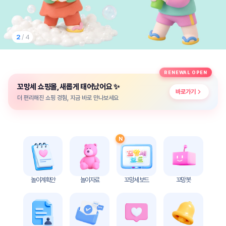
놀
이
계
획
2
/ 4
안
놀이
주제
월간
RENEWAL OPEN
별
계획
✨
꼬망세 쇼핑몰, 새롭게 태어났어요
계획
안
바로가기
안
더 편리해진 쇼핑 경험, 지금 바로 만나보세요
주간
단위
계획
계획
안
안
N
기본
안전
생활
교육
습관
놀이계획안
놀이자료
꼬망세 보드
꼬망봇
놀
이