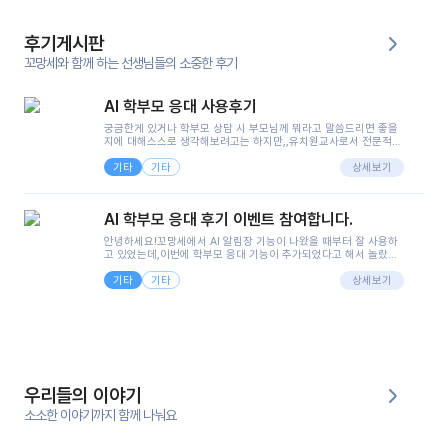
후기게시판
꼬망세와 함께 하는 선생님들의 소중한 후기
AI 학부모 응대 사용후기
궁금한게 있거나 학부모 상담 시 부모님께 뭐라고 말씀드리면 좋을
지에 대해스스로 생각해보려고는 하지만,,유치원교사로서 전문적인
지식은 가지고 있지만 막상 부모님이 이해하시기 쉽게 말로 풀어내
기타
기타
려니 어려울때가...^^(저만 그런거 아니죠 ㅜㅜ)꼬망봇의 장점은 지
상세보기
피티나 제미나이는 몇세이고 여자인지 남자인지 등그래도 좀 기본
정보를 제공하면서 물어봐야할 때가 있어그때마다 정보를 입력하는
것도,또 요즘 부모님들이 ai 활용하는 거를꺼려하시는 분들도 꽤 많
AI 학부모 응대 후기 이벤트 참여합니다.
으셔서 고민이 됐는데ai 학부모 응대를 써볼 수 있어서 좋았어요!앞
으로 쓸 일이 없다면 좋겠지만..ㅎ....(매일 매일이 조용히 지나갔으
안녕하세요!꼬망세에서 AI 알림장 기능이 나왔을 때부터 잘 사용하
면..)그리고 제가 신입 때 이게 있었더라면 ㅜㅜㅜㅜ?응대 팁이 정말
고 있었는데,이번에 학부모 응대 기능이 추가되었다고 해서 놀랐습
좋은거 같아요지금은 그래도 아이들이 잘 이해 되지만초임 때는 정
니다.저는 아직 어린이집 2년차 교사인데, 헤드 교사가 되어 학부모
말 어려워서 항상다른 선생님들께 도움을 요청했었거든요..ㅠ*일지
기타
기타
님 응대에 더 많은 부담을 느끼고 있습니다 ㅠㅠ이번에 제가 원에서
상세보기
쓸 때도 좀 도움이 되는 거 같아요!
겪은 일과 학부모님께 전달드렸던 내용을 함께 보시고,저와 비슷한
입장의 저연차 선생님들께도 작은 도움이 되었으면 좋겠습니다. 이
부분은 제가 꼬망봇에 간단하게 입력한 내용입니다.아이 기저귀 안
에 피처럼 보이는 부분이 있어서 오전 일과 동안 지켜보고,낮잠 이후
에 전화를 드릴 예정이었습니다.이 부분은 제가 입력한 내용에 대해
꼬망봇이 알려준 소통 스크립트입니다.전화로 소통할 예정이었어
서, 대화용을 활용했습니다.늘 전화로 학부모님과 소통할 때는 고민
을 많이 하는데,꼬망봇 덕분에 고민하는 시간을 줄이고 학부모님을
우리들의 이야기
안심시킬 수 있었습니다.이 부분은 꼬망봇이 추가로 알려준 응대 tip
입니다.학부모님께 전화를 드리기 전에, 내용을 숙지하여 좀 더 전문
소소한 이야기까지 함께 나눠요
성 있는 교사가 되어 대화를 나눌 수 있었습니다.꼬망세 AI학부모 응
대 팁을 실제로 사용해 본 후기이며,저는 고연차가 될 때까지도 애용