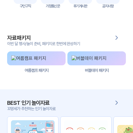
자
구인구직
가정통신문
후기게시판
공지사항
료
전
키오
체
스크
자료패키지
활동
그림
지
이번 달 행사/놀이 준비, 패키지로 한번에 완성하기
환경
PPT
구성
여름캠프 패키지
버블데이 패키지
동영
동요/
상
음원
문서
사진
서식
BEST 인기 놀이자료
꼬망세가 추천하는 인기 놀이자료
크래
놀이패
프트
키지