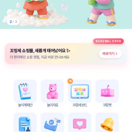
놀
이
계
획
2
/ 4
안
놀이
주제
월간
RENEWAL OPEN
별
계획
✨
꼬망세 쇼핑몰, 새롭게 태어났어요
계획
안
바로가기
안
더 편리해진 쇼핑 경험, 지금 바로 만나보세요
주간
단위
계획
계획
안
안
N
기본
안전
생활
교육
습관
놀이계획안
놀이자료
꼬망세 보드
꼬망봇
놀
이