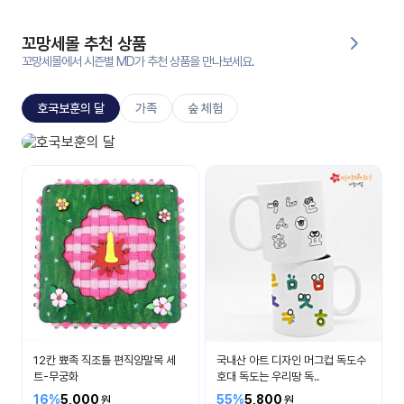
대처
그램
방법
꼬망세몰 추천 상품
꼬망세몰에서 시즌별 MD가 추천 상품을 만나보세요.
평
생
호국보훈의 달
가족
숲 체험
교
육
원
호국보훈의 달
온라
나라 사랑을 배워요
줌
인 강
강의
의
무료
강의
수강
및
후기
세미
나
강의
12칸 뾰족 직조틀 편직양말목 세
국내산 아트 디자인 머그컵 독도수
자료
트-무궁화
호대 독도는 우리땅 독..
실
16%
5,000
55%
5,800