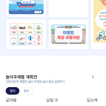
자료
패키
무료
지
꼬망
킨더캔
세 보
버스
드
스마
트프
렌즈
원
운
영
놀이주제별 계획안
가정
꼬망세만의 특별한 놀이 주제로 놀이 중심 실천하기
부모
통신
교육
문
영아
유아
문제
적응
행동
프로