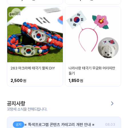
커
뮤
니
티
이벤
공지
트
사항
우리
후기
들의
263 마크라메 태극기 팔찌 DIY
나라사랑 태극기 무궁화 머리띠만
게시
이야
들기
판
기
2,500
1,850
인스
유튜
타그
브
램
공지사항
꼬망세 소식을 전해드립니다.
블로
그
※ 특색프로그램 콘텐츠 카테고리 개편 안내 ※
공지
08.03