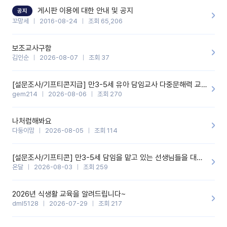
할 것 같습니다. 제 메이트 선생님께도 적극 추천할 예정입니다.좋은
기능을 개발해 주셔서 감사합니다.
게시판 이용에 대한 안내 및 공지
공지
꼬망세
2016-08-24
조회 65,206
보조교사구함
김인순
2026-08-07
조회 37
[설문조사/기프티콘지급] 만3-5세 유아 담임교사 다중문해력 교육 증진을 위한 설문조사
gem214
2026-08-06
조회 270
나처럼해봐요
다둥이맘
2026-08-05
조회 114
[설문조사/기프티콘] 만3-5세 담임을 맡고 있는 선생님들을 대상으로 설문조사를 합니다!
온달
2026-08-03
조회 259
2026년 식생활 교육을 알려드립니다~
dml5128
2026-07-29
조회 217