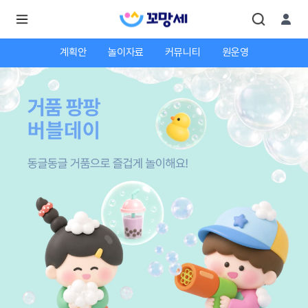
계획안
놀이자료
커뮤니티
원운영
로
로
그
그
인
하
인
시
회
면
원가
더
많
입
은
서
비
스
를
이
용
하
실
수
있
어
요.