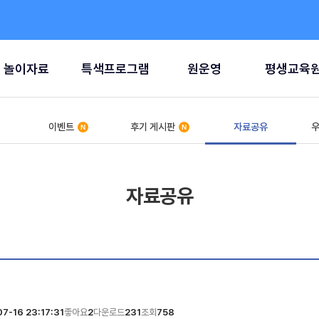
놀이자료
특색프로그램
원운영
평생교육
이벤트
후기 게시판
자료공유
우
자료공유
7-16 23:17:31
좋아요
2
다운로드
231
조회
758