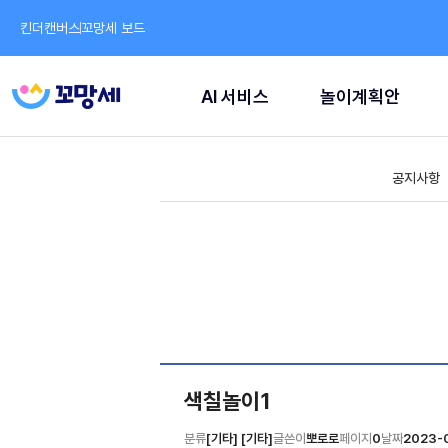
킨더캔버스
꼬망세 보드
AI 서비스
놀이계획안
공지사항
색칠놀이1
분류
[기타] [기타]
글쓴이
뽀로로
페이지
0
날짜
2023-0