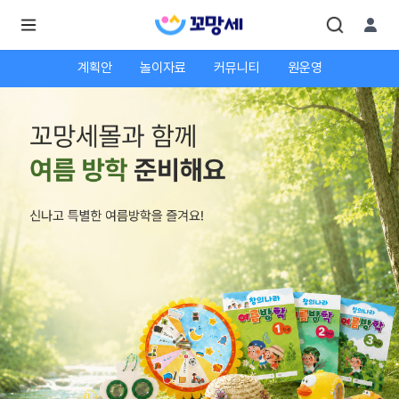
계획안
놀이자료
커뮤니티
원운영
로
로
그
그
인
하
인
시
회
면
원가
더
많
입
은
서
비
스
를
이
용
하
실
수
있
어
요.