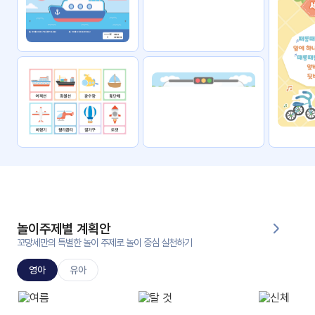
자료
패키
무료
지
꼬망
킨더캔
세 보
버스
드
스마
트프
렌즈
원
운
영
놀이주제별 계획안
가정
꼬망세만의 특별한 놀이 주제로 놀이 중심 실천하기
부모
통신
교육
문
영아
유아
문제
적응
행동
프로