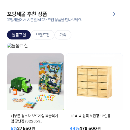
대처
그램
방법
꼬망세몰 추천 상품
꼬망세몰에서 시즌별 MD가 추천 상품을 만나보세요.
평
생
돌봄교실
브랜드전
가족
교
육
원
돌봄교실
온라
매일 매일 즐거운 시간
줌
인 강
강의
의
무료
강의
수강
및
후기
세미
나
강의
배부른 청소차 보드게임 복불복게
H34-4 원목 서랍장 12인용
자료
임 장난감 (S22053..
실
5%
27,550
44%
478,500