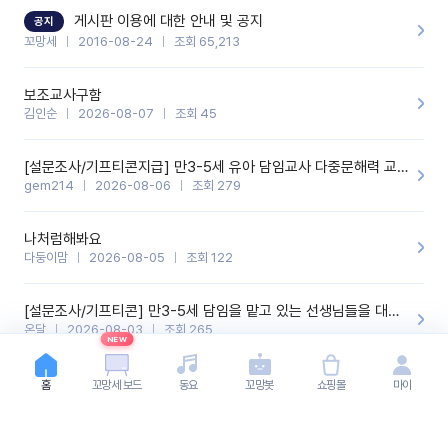
할 것 같습니다. 제 메이트 선생님께도 적극 추천할 예정입니다.좋은
기능을 개발해 주셔서 감사합니다.
게시판 이용에 대한 안내 및 공지
공지
꼬망세
2016-08-24
조회 65,213
보조교사구함
김인순
2026-08-07
조회 45
[설문조사/기프티콘지급] 만3-5세 유아 담임교사 다중문해력 교육 증진을 위한 설문조사
gem214
2026-08-06
조회 279
나처럼해봐요
다둥이맘
2026-08-05
조회 122
[설문조사/기프티콘] 만3-5세 담임을 맡고 있는 선생님들을 대상으로 설문조사를 합니다!
온달
2026-08-03
조회 265
NEW
2026년 식생활 교육을 알려드립니다~
홈
꼬망세 보드
동요
꼬망봇
쇼핑몰
마이
dml5128
2026-07-29
조회 217