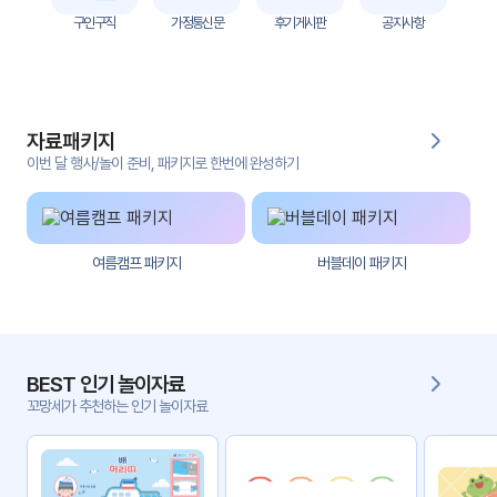
자
구인구직
가정통신문
후기게시판
공지사항
료
전
키오
체
스크
자료패키지
활동
그림
지
이번 달 행사/놀이 준비, 패키지로 한번에 완성하기
환경
PPT
구성
여름캠프 패키지
버블데이 패키지
동영
동요/
상
음원
문서
사진
서식
BEST 인기 놀이자료
꼬망세가 추천하는 인기 놀이자료
크래
놀이패
프트
키지