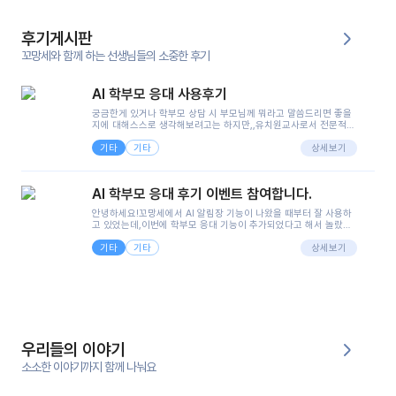
후기게시판
꼬망세와 함께 하는 선생님들의 소중한 후기
AI 학부모 응대 사용후기
궁금한게 있거나 학부모 상담 시 부모님께 뭐라고 말씀드리면 좋을
지에 대해스스로 생각해보려고는 하지만,,유치원교사로서 전문적인
지식은 가지고 있지만 막상 부모님이 이해하시기 쉽게 말로 풀어내
기타
기타
려니 어려울때가...^^(저만 그런거 아니죠 ㅜㅜ)꼬망봇의 장점은 지
상세보기
피티나 제미나이는 몇세이고 여자인지 남자인지 등그래도 좀 기본
정보를 제공하면서 물어봐야할 때가 있어그때마다 정보를 입력하는
것도,또 요즘 부모님들이 ai 활용하는 거를꺼려하시는 분들도 꽤 많
AI 학부모 응대 후기 이벤트 참여합니다.
으셔서 고민이 됐는데ai 학부모 응대를 써볼 수 있어서 좋았어요!앞
으로 쓸 일이 없다면 좋겠지만..ㅎ....(매일 매일이 조용히 지나갔으
안녕하세요!꼬망세에서 AI 알림장 기능이 나왔을 때부터 잘 사용하
면..)그리고 제가 신입 때 이게 있었더라면 ㅜㅜㅜㅜ?응대 팁이 정말
고 있었는데,이번에 학부모 응대 기능이 추가되었다고 해서 놀랐습
좋은거 같아요지금은 그래도 아이들이 잘 이해 되지만초임 때는 정
니다.저는 아직 어린이집 2년차 교사인데, 헤드 교사가 되어 학부모
말 어려워서 항상다른 선생님들께 도움을 요청했었거든요..ㅠ*일지
기타
기타
님 응대에 더 많은 부담을 느끼고 있습니다 ㅠㅠ이번에 제가 원에서
상세보기
쓸 때도 좀 도움이 되는 거 같아요!
겪은 일과 학부모님께 전달드렸던 내용을 함께 보시고,저와 비슷한
입장의 저연차 선생님들께도 작은 도움이 되었으면 좋겠습니다. 이
부분은 제가 꼬망봇에 간단하게 입력한 내용입니다.아이 기저귀 안
에 피처럼 보이는 부분이 있어서 오전 일과 동안 지켜보고,낮잠 이후
에 전화를 드릴 예정이었습니다.이 부분은 제가 입력한 내용에 대해
꼬망봇이 알려준 소통 스크립트입니다.전화로 소통할 예정이었어
서, 대화용을 활용했습니다.늘 전화로 학부모님과 소통할 때는 고민
을 많이 하는데,꼬망봇 덕분에 고민하는 시간을 줄이고 학부모님을
우리들의 이야기
안심시킬 수 있었습니다.이 부분은 꼬망봇이 추가로 알려준 응대 tip
입니다.학부모님께 전화를 드리기 전에, 내용을 숙지하여 좀 더 전문
소소한 이야기까지 함께 나눠요
성 있는 교사가 되어 대화를 나눌 수 있었습니다.꼬망세 AI학부모 응
대 팁을 실제로 사용해 본 후기이며,저는 고연차가 될 때까지도 애용