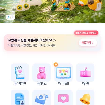
놀
이
계
획
1
/ 4
안
놀이
주제
월간
RENEWAL OPEN
별
계획
✨
꼬망세 쇼핑몰, 새롭게 태어났어요
계획
안
바로가기
안
더 편리해진 쇼핑 경험, 지금 바로 만나보세요
주간
단위
계획
계획
안
안
N
기본
안전
생활
교육
습관
놀이계획안
놀이자료
꼬망세 보드
꼬망봇
놀
이