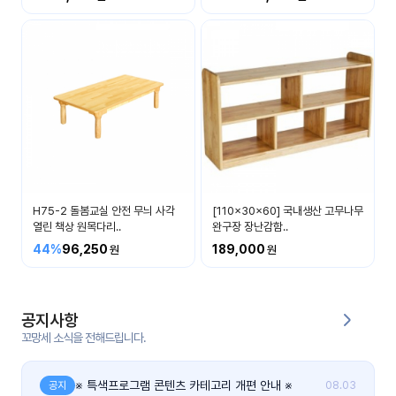
커
뮤
니
티
이벤
공지
트
사항
우리
후기
들의
H75-2 돌봄교실 안전 무늬 사각
[110x30x60] 국내생산 고무나무
게시
이야
열린 책상 원목다리..
완구장 장난감함..
판
기
44%
96,250
189,000
인스
유튜
타그
브
램
공지사항
꼬망세 소식을 전해드립니다.
블로
그
※ 특색프로그램 콘텐츠 카테고리 개편 안내 ※
공지
08.03