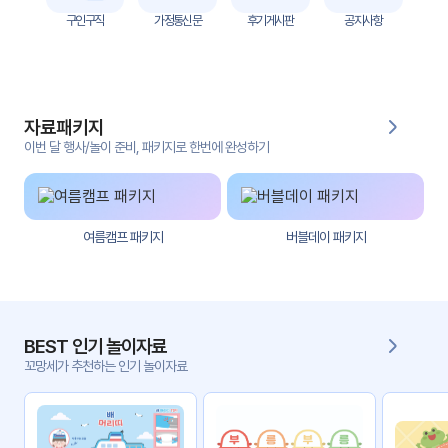
자
구인구직
가정통신문
후기게시판
공지사항
료
전
키오
체
스크
자료패키지
활동
그림
지
이번 달 행사/놀이 준비, 패키지로 한번에 완성하기
환경
PPT
구성
여름캠프 패키지
버블데이 패키지
동영
동요/
상
음원
문서
사진
서식
BEST 인기 놀이자료
꼬망세가 추천하는 인기 놀이자료
크래
놀이패
프트
키지