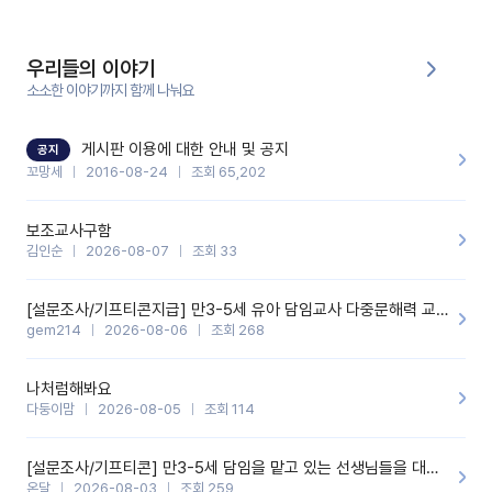
에 전화를 드릴 예정이었습니다.이 부분은 제가 입력한 내용에 대해
꼬망봇이 알려준 소통 스크립트입니다.전화로 소통할 예정이었어
서, 대화용을 활용했습니다.늘 전화로 학부모님과 소통할 때는 고민
을 많이 하는데,꼬망봇 덕분에 고민하는 시간을 줄이고 학부모님을
우리들의 이야기
안심시킬 수 있었습니다.이 부분은 꼬망봇이 추가로 알려준 응대 tip
입니다.학부모님께 전화를 드리기 전에, 내용을 숙지하여 좀 더 전문
소소한 이야기까지 함께 나눠요
성 있는 교사가 되어 대화를 나눌 수 있었습니다.꼬망세 AI학부모 응
대 팁을 실제로 사용해 본 후기이며,저는 고연차가 될 때까지도 애용
할 것 같습니다. 제 메이트 선생님께도 적극 추천할 예정입니다.좋은
기능을 개발해 주셔서 감사합니다.
게시판 이용에 대한 안내 및 공지
공지
꼬망세
2016-08-24
조회 65,202
보조교사구함
김인순
2026-08-07
조회 33
[설문조사/기프티콘지급] 만3-5세 유아 담임교사 다중문해력 교육 증진을 위한 설문조사
gem214
2026-08-06
조회 268
나처럼해봐요
다둥이맘
2026-08-05
조회 114
[설문조사/기프티콘] 만3-5세 담임을 맡고 있는 선생님들을 대상으로 설문조사를 합니다!
온달
2026-08-03
조회 259