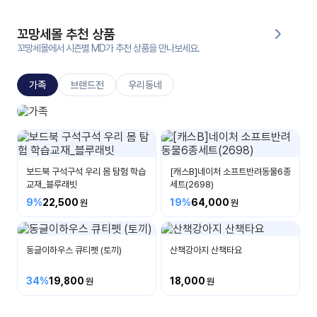
대처
그램
방법
꼬망세몰 추천 상품
꼬망세몰에서 시즌별 MD가 추천 상품을 만나보세요.
평
생
가족
브랜드전
우리동네
교
육
원
가족놀이
온라
사랑하는 가족이예요
줌
인 강
강의
의
보드북 구석구석 우리 몸 탐험 학습
[캐스B]네이처 소프트반려동물6종
교재_블루래빗
세트(2698)
무료
9%
22,500
19%
64,000
강의
수강
및
후기
세미
나
동글이하우스 큐티펫 (토끼)
산책강아지 산책타요
강의
34%
19,800
18,000
자료
실