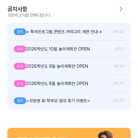
공지사항
커
꼬망세 소식을 전해드립니다.
뮤
니
티
※ 특색프로그램 콘텐츠 카테고리 개편 안내 ※
공지
08.03
이벤
공지
트
2026학년도 10월 놀이계획안 OPEN
소식
07.21
사항
2026학년도 9월 놀이계획안 OPEN
소식
06.24
우리
후기
들의
게시
이야
판
기
2026학년도 8월 놀이계획안 OPEN
소식
05.27
인스
유튜
⭐꼬망봇 AI 학부모 응대 후기 이벤트⭐
공지
05.27
타그
브
램
블로
그