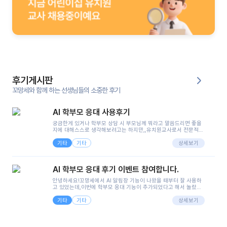
후기게시판
꼬망세와 함께 하는 선생님들의 소중한 후기
AI 학부모 응대 사용후기
궁금한게 있거나 학부모 상담 시 부모님께 뭐라고 말씀드리면 좋을
지에 대해스스로 생각해보려고는 하지만,,유치원교사로서 전문적인
지식은 가지고 있지만 막상 부모님이 이해하시기 쉽게 말로 풀어내
기타
기타
려니 어려울때가...^^(저만 그런거 아니죠 ㅜㅜ)꼬망봇의 장점은 지
상세보기
피티나 제미나이는 몇세이고 여자인지 남자인지 등그래도 좀 기본
정보를 제공하면서 물어봐야할 때가 있어그때마다 정보를 입력하는
것도,또 요즘 부모님들이 ai 활용하는 거를꺼려하시는 분들도 꽤 많
AI 학부모 응대 후기 이벤트 참여합니다.
으셔서 고민이 됐는데ai 학부모 응대를 써볼 수 있어서 좋았어요!앞
으로 쓸 일이 없다면 좋겠지만..ㅎ....(매일 매일이 조용히 지나갔으
안녕하세요!꼬망세에서 AI 알림장 기능이 나왔을 때부터 잘 사용하
면..)그리고 제가 신입 때 이게 있었더라면 ㅜㅜㅜㅜ?응대 팁이 정말
고 있었는데,이번에 학부모 응대 기능이 추가되었다고 해서 놀랐습
좋은거 같아요지금은 그래도 아이들이 잘 이해 되지만초임 때는 정
니다.저는 아직 어린이집 2년차 교사인데, 헤드 교사가 되어 학부모
말 어려워서 항상다른 선생님들께 도움을 요청했었거든요..ㅠ*일지
기타
기타
님 응대에 더 많은 부담을 느끼고 있습니다 ㅠㅠ이번에 제가 원에서
상세보기
쓸 때도 좀 도움이 되는 거 같아요!
겪은 일과 학부모님께 전달드렸던 내용을 함께 보시고,저와 비슷한
입장의 저연차 선생님들께도 작은 도움이 되었으면 좋겠습니다. 이
부분은 제가 꼬망봇에 간단하게 입력한 내용입니다.아이 기저귀 안
에 피처럼 보이는 부분이 있어서 오전 일과 동안 지켜보고,낮잠 이후