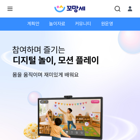
계획안
놀이자료
커뮤니티
원운영
로
로
그
그
인
하
인
시
회
면
원가
더
많
입
은
서
비
스
를
이
용
하
실
수
있
어
요.