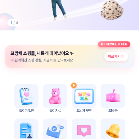
놀
이
계
획
1
/ 4
안
놀이
주제
월간
RENEWAL OPEN
별
계획
✨
꼬망세 쇼핑몰, 새롭게 태어났어요
계획
안
바로가기
안
더 편리해진 쇼핑 경험, 지금 바로 만나보세요
주간
단위
계획
계획
안
안
N
기본
안전
생활
교육
습관
놀이계획안
놀이자료
꼬망세 보드
꼬망봇
놀
이