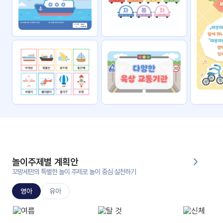
자료
패키
무료
지
꼬망
킨더캔
세 보
버스
드
스마
트프
렌즈
원
운
영
놀이주제별 계획안
가정
꼬망세만의 특별한 놀이 주제로 놀이 중심 실천하기
부모
통신
교육
문
영아
유아
문제
적응
행동
프로