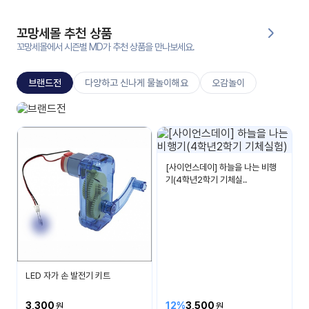
대처
그램
방법
꼬망세몰 추천 상품
꼬망세몰에서 시즌별 MD가 추천 상품을 만나보세요.
평
생
브랜드전
다양하고 신나게 물놀이해요
오감놀이
교
육
원
신상브랜드
온라
베스트 아이템들을 소개합니다.
줌
인 강
강의
의
[사이언스데이] 하늘을 나는 비행
기(4학년2학기 기체실..
무료
강의
수강
및
후기
세미
나
강의
LED 자가 손 발전기 키트
자료
실
3,300
12%
3,500