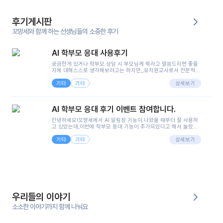
후기게시판
꼬망세와 함께 하는 선생님들의 소중한 후기
AI 학부모 응대 사용후기
궁금한게 있거나 학부모 상담 시 부모님께 뭐라고 말씀드리면 좋을
지에 대해스스로 생각해보려고는 하지만,,유치원교사로서 전문적인
지식은 가지고 있지만 막상 부모님이 이해하시기 쉽게 말로 풀어내
기타
기타
려니 어려울때가...^^(저만 그런거 아니죠 ㅜㅜ)꼬망봇의 장점은 지
상세보기
피티나 제미나이는 몇세이고 여자인지 남자인지 등그래도 좀 기본
정보를 제공하면서 물어봐야할 때가 있어그때마다 정보를 입력하는
것도,또 요즘 부모님들이 ai 활용하는 거를꺼려하시는 분들도 꽤 많
AI 학부모 응대 후기 이벤트 참여합니다.
으셔서 고민이 됐는데ai 학부모 응대를 써볼 수 있어서 좋았어요!앞
으로 쓸 일이 없다면 좋겠지만..ㅎ....(매일 매일이 조용히 지나갔으
안녕하세요!꼬망세에서 AI 알림장 기능이 나왔을 때부터 잘 사용하
면..)그리고 제가 신입 때 이게 있었더라면 ㅜㅜㅜㅜ?응대 팁이 정말
고 있었는데,이번에 학부모 응대 기능이 추가되었다고 해서 놀랐습
좋은거 같아요지금은 그래도 아이들이 잘 이해 되지만초임 때는 정
니다.저는 아직 어린이집 2년차 교사인데, 헤드 교사가 되어 학부모
말 어려워서 항상다른 선생님들께 도움을 요청했었거든요..ㅠ*일지
기타
기타
님 응대에 더 많은 부담을 느끼고 있습니다 ㅠㅠ이번에 제가 원에서
상세보기
쓸 때도 좀 도움이 되는 거 같아요!
겪은 일과 학부모님께 전달드렸던 내용을 함께 보시고,저와 비슷한
입장의 저연차 선생님들께도 작은 도움이 되었으면 좋겠습니다. 이
부분은 제가 꼬망봇에 간단하게 입력한 내용입니다.아이 기저귀 안
에 피처럼 보이는 부분이 있어서 오전 일과 동안 지켜보고,낮잠 이후
에 전화를 드릴 예정이었습니다.이 부분은 제가 입력한 내용에 대해
꼬망봇이 알려준 소통 스크립트입니다.전화로 소통할 예정이었어
서, 대화용을 활용했습니다.늘 전화로 학부모님과 소통할 때는 고민
을 많이 하는데,꼬망봇 덕분에 고민하는 시간을 줄이고 학부모님을
우리들의 이야기
안심시킬 수 있었습니다.이 부분은 꼬망봇이 추가로 알려준 응대 tip
입니다.학부모님께 전화를 드리기 전에, 내용을 숙지하여 좀 더 전문
소소한 이야기까지 함께 나눠요
성 있는 교사가 되어 대화를 나눌 수 있었습니다.꼬망세 AI학부모 응
대 팁을 실제로 사용해 본 후기이며,저는 고연차가 될 때까지도 애용