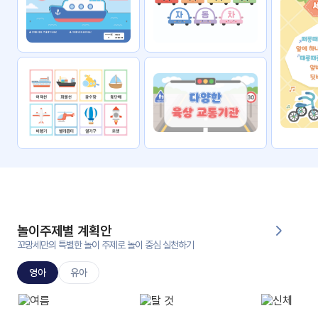
자료
패키
무료
지
꼬망
킨더캔
세 보
버스
드
스마
트프
렌즈
원
운
영
놀이주제별 계획안
가정
꼬망세만의 특별한 놀이 주제로 놀이 중심 실천하기
부모
통신
교육
문
영아
유아
문제
적응
행동
프로