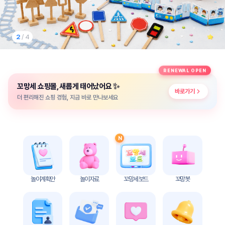
놀
이
계
획
2
/ 4
안
놀이
주제
월간
RENEWAL OPEN
별
계획
✨
꼬망세 쇼핑몰, 새롭게 태어났어요
계획
안
바로가기
안
더 편리해진 쇼핑 경험, 지금 바로 만나보세요
주간
단위
계획
계획
안
안
N
기본
안전
생활
교육
습관
놀이계획안
놀이자료
꼬망세 보드
꼬망봇
놀
이