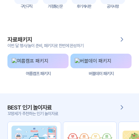
자
구인구직
가정통신문
후기게시판
공지사항
료
전
키오
체
스크
자료패키지
활동
그림
지
이번 달 행사/놀이 준비, 패키지로 한번에 완성하기
환경
PPT
구성
여름캠프 패키지
버블데이 패키지
동영
동요/
상
음원
문서
사진
서식
BEST 인기 놀이자료
꼬망세가 추천하는 인기 놀이자료
크래
놀이패
프트
키지