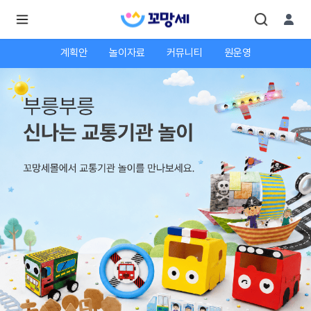
계획안
놀이자료
커뮤니티
원운영
로
로
그
그
인
하
인
시
회
면
원가
더
많
입
은
서
비
스
를
이
용
하
실
수
있
어
요.