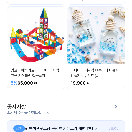
커
뮤
니
티
이벤
공지
트
사항
우리
후기
들의
망고라이언 카트랙 마그네틱 자석
마타바 미니사각 여름바다 디퓨저
게시
이야
교구 자석블럭 집콕놀이
만들기 diy 키트 (..
판
기
5%
65,000
19,900
인스
유튜
타그
브
램
공지사항
꼬망세 소식을 전해드립니다.
블로
그
※ 특색프로그램 콘텐츠 카테고리 개편 안내 ※
공지
08.03