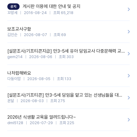
할 것 같습니다. 제 메이트 선생님께도 적극 추천할 예정입니다.좋은
기능을 개발해 주셔서 감사합니다.
게시판 이용에 대한 안내 및 공지
공지
꼬망세
2016-08-24
조회 65,218
보조교사구함
김인순
2026-08-07
조회 69
[설문조사/기프티콘지급] 만3-5세 유아 담임교사 다중문해력 교육 증진을 위한 설문조사
gem214
2026-08-06
조회 303
나처럼해봐요
다둥이맘
2026-08-05
조회 133
[설문조사/기프티콘] 만3-5세 담임을 맡고 있는 선생님들을 대상으로 설문조사를 합니다!
온달
2026-08-03
조회 275
2026년 식생활 교육을 알려드립니다~
dml5128
2026-07-29
조회 225