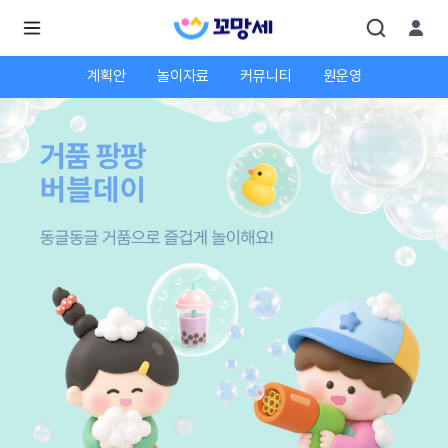
계획안
놀이자료
커뮤니티
원운영
로
로
그
그
인
하
인
시
회
면
원가
더
많
입
은
서
비
스
를
이
용
하
실
수
있
어
요.