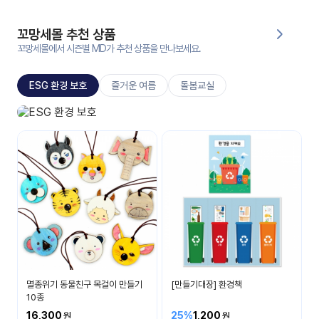
대처
그램
방법
꼬망세몰 추천 상품
꼬망세몰에서 시즌별 MD가 추천 상품을 만나보세요.
평
생
ESG 환경 보호
즐거운 여름
돌봄교실
교
육
원
ESG 환경 보호
온라
소중한 환경을 보호해요
줌
인 강
강의
의
무료
강의
수강
및
후기
세미
나
강의
멸종위기 동물친구 목걸이 만들기
[만들기대장] 환경책
자료
10종
실
16,300
25%
1,200