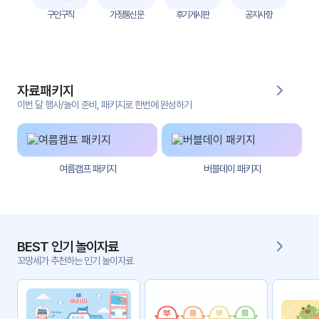
자
구인구직
가정통신문
후기게시판
공지사항
료
전
키오
체
스크
자료패키지
활동
그림
지
이번 달 행사/놀이 준비, 패키지로 한번에 완성하기
환경
PPT
구성
여름캠프 패키지
버블데이 패키지
동영
동요/
상
음원
문서
사진
서식
BEST 인기 놀이자료
꼬망세가 추천하는 인기 놀이자료
크래
놀이패
프트
키지