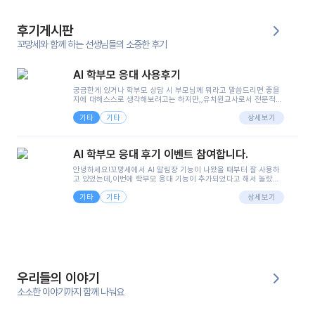
후기게시판
꼬망세와 함께 하는 선생님들의 소중한 후기
AI 학부모 응대 사용후기
궁금한게 있거나 학부모 상담 시 부모님께 뭐라고 말씀드리면 좋을
지에 대해스스로 생각해보려고는 하지만,,유치원교사로서 전문적인
지식은 가지고 있지만 막상 부모님이 이해하시기 쉽게 말로 풀어내
기타
기타
려니 어려울때가...^^(저만 그런거 아니죠 ㅜㅜ)꼬망봇의 장점은 지
상세보기
피티나 제미나이는 몇세이고 여자인지 남자인지 등그래도 좀 기본
정보를 제공하면서 물어봐야할 때가 있어그때마다 정보를 입력하는
것도,또 요즘 부모님들이 ai 활용하는 거를꺼려하시는 분들도 꽤 많
AI 학부모 응대 후기 이벤트 참여합니다.
으셔서 고민이 됐는데ai 학부모 응대를 써볼 수 있어서 좋았어요!앞
으로 쓸 일이 없다면 좋겠지만..ㅎ....(매일 매일이 조용히 지나갔으
안녕하세요!꼬망세에서 AI 알림장 기능이 나왔을 때부터 잘 사용하
면..)그리고 제가 신입 때 이게 있었더라면 ㅜㅜㅜㅜ?응대 팁이 정말
고 있었는데,이번에 학부모 응대 기능이 추가되었다고 해서 놀랐습
좋은거 같아요지금은 그래도 아이들이 잘 이해 되지만초임 때는 정
니다.저는 아직 어린이집 2년차 교사인데, 헤드 교사가 되어 학부모
말 어려워서 항상다른 선생님들께 도움을 요청했었거든요..ㅠ*일지
기타
기타
님 응대에 더 많은 부담을 느끼고 있습니다 ㅠㅠ이번에 제가 원에서
상세보기
쓸 때도 좀 도움이 되는 거 같아요!
겪은 일과 학부모님께 전달드렸던 내용을 함께 보시고,저와 비슷한
입장의 저연차 선생님들께도 작은 도움이 되었으면 좋겠습니다. 이
부분은 제가 꼬망봇에 간단하게 입력한 내용입니다.아이 기저귀 안
에 피처럼 보이는 부분이 있어서 오전 일과 동안 지켜보고,낮잠 이후
에 전화를 드릴 예정이었습니다.이 부분은 제가 입력한 내용에 대해
꼬망봇이 알려준 소통 스크립트입니다.전화로 소통할 예정이었어
서, 대화용을 활용했습니다.늘 전화로 학부모님과 소통할 때는 고민
을 많이 하는데,꼬망봇 덕분에 고민하는 시간을 줄이고 학부모님을
우리들의 이야기
안심시킬 수 있었습니다.이 부분은 꼬망봇이 추가로 알려준 응대 tip
입니다.학부모님께 전화를 드리기 전에, 내용을 숙지하여 좀 더 전문
소소한 이야기까지 함께 나눠요
성 있는 교사가 되어 대화를 나눌 수 있었습니다.꼬망세 AI학부모 응
대 팁을 실제로 사용해 본 후기이며,저는 고연차가 될 때까지도 애용