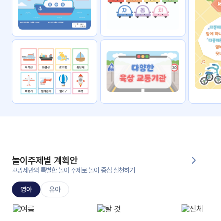
자료
패키
무료
지
꼬망
킨더캔
세 보
버스
드
스마
트프
렌즈
원
운
영
놀이주제별 계획안
가정
꼬망세만의 특별한 놀이 주제로 놀이 중심 실천하기
부모
통신
교육
문
영아
유아
문제
적응
행동
프로