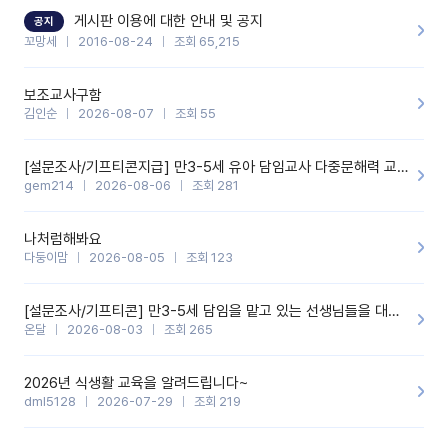
할 것 같습니다. 제 메이트 선생님께도 적극 추천할 예정입니다.좋은
기능을 개발해 주셔서 감사합니다.
게시판 이용에 대한 안내 및 공지
공지
꼬망세
2016-08-24
조회 65,215
보조교사구함
김인순
2026-08-07
조회 55
[설문조사/기프티콘지급] 만3-5세 유아 담임교사 다중문해력 교육 증진을 위한 설문조사
gem214
2026-08-06
조회 281
나처럼해봐요
다둥이맘
2026-08-05
조회 123
[설문조사/기프티콘] 만3-5세 담임을 맡고 있는 선생님들을 대상으로 설문조사를 합니다!
온달
2026-08-03
조회 265
2026년 식생활 교육을 알려드립니다~
dml5128
2026-07-29
조회 219