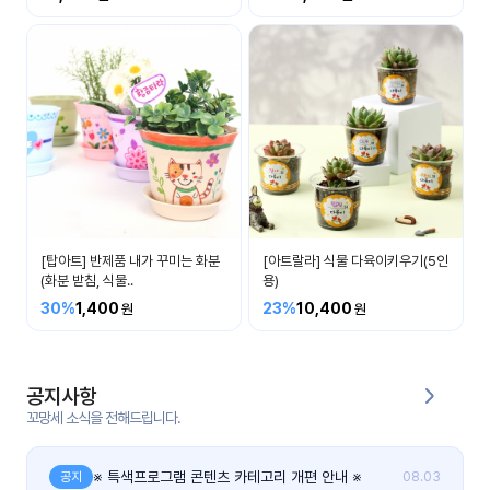
커
뮤
니
티
이벤
공지
트
사항
우리
후기
들의
[탑아트] 반제품 내가 꾸미는 화분
[아트랄라] 식물 다육이키우기(5인
게시
이야
(화분 받침, 식물..
용)
판
기
30%
1,400
23%
10,400
인스
유튜
타그
브
램
공지사항
꼬망세 소식을 전해드립니다.
블로
그
※ 특색프로그램 콘텐츠 카테고리 개편 안내 ※
공지
08.03