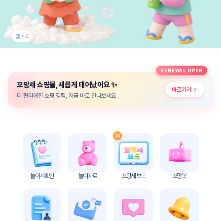
놀
이
계
획
2
/ 4
안
놀이
주제
월간
RENEWAL OPEN
별
계획
✨
꼬망세 쇼핑몰, 새롭게 태어났어요
계획
안
바로가기
안
더 편리해진 쇼핑 경험, 지금 바로 만나보세요
주간
단위
계획
계획
안
안
N
기본
안전
생활
교육
습관
놀이계획안
놀이자료
꼬망세 보드
꼬망봇
놀
이