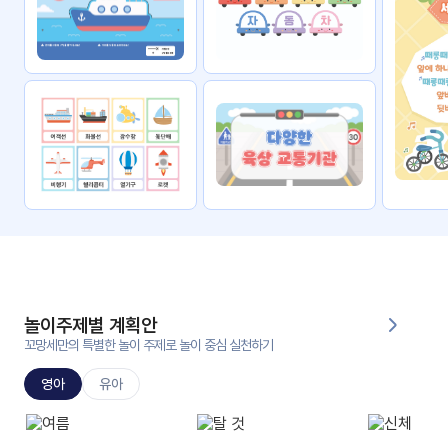
자료
패키
무료
지
꼬망
킨더캔
세 보
버스
드
스마
트프
렌즈
원
운
영
놀이주제별 계획안
가정
꼬망세만의 특별한 놀이 주제로 놀이 중심 실천하기
부모
통신
교육
문
영아
유아
문제
적응
행동
프로