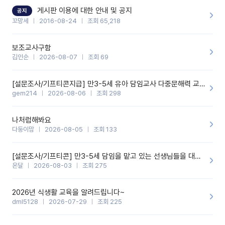
할 것 같습니다. 제 메이트 선생님께도 적극 추천할 예정입니다.좋은
기능을 개발해 주셔서 감사합니다.
게시판 이용에 대한 안내 및 공지
공지
꼬망세
2016-08-24
조회 65,218
보조교사구함
김인순
2026-08-07
조회 69
[설문조사/기프티콘지급] 만3-5세 유아 담임교사 다중문해력 교육 증진을 위한 설문조사
gem214
2026-08-06
조회 298
나처럼해봐요
다둥이맘
2026-08-05
조회 133
[설문조사/기프티콘] 만3-5세 담임을 맡고 있는 선생님들을 대상으로 설문조사를 합니다!
온달
2026-08-03
조회 275
2026년 식생활 교육을 알려드립니다~
dml5128
2026-07-29
조회 225