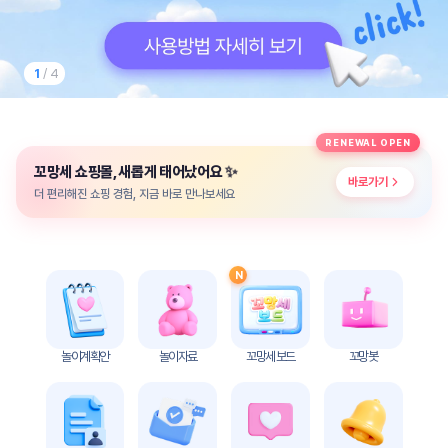
놀
이
계
획
1
/ 4
안
놀이
주제
월간
RENEWAL OPEN
별
계획
✨
꼬망세 쇼핑몰, 새롭게 태어났어요
계획
안
바로가기
안
더 편리해진 쇼핑 경험, 지금 바로 만나보세요
주간
단위
계획
계획
안
안
N
기본
안전
생활
교육
습관
놀이계획안
놀이자료
꼬망세 보드
꼬망봇
놀
이