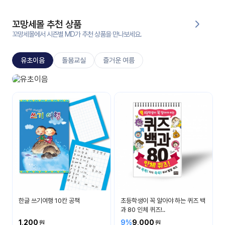
대처
그램
방법
꼬망세몰 추천 상품
꼬망세몰에서 시즌별 MD가 추천 상품을 만나보세요.
평
생
유초이음
돌봄교실
즐거운 여름
교
육
원
유초이음
온라
나는 이제 초등학생이에요
줌
인 강
강의
의
무료
강의
수강
및
후기
세미
나
강의
한글 쓰기여행 10칸 공책
초등학생이 꼭 알아야 하는 퀴즈 백
자료
과 80 인체 퀴즈!..
실
1,200
9%
9,000