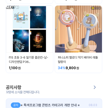
커
뮤
니
티
이벤
공지
트
사항
우리
후기
들의
f15 초등 3-6 일기장 좁은칸-남-
퍼니소피 멜로디 악기 베이비 래틀
게시
이야
디자인랜덤 P36..
딸랑이
판
기
1,100
34%
9,800
인스
유튜
타그
브
램
공지사항
꼬망세 소식을 전해드립니다.
블로
그
※ 특색프로그램 콘텐츠 카테고리 개편 안내 ※
공지
08.03