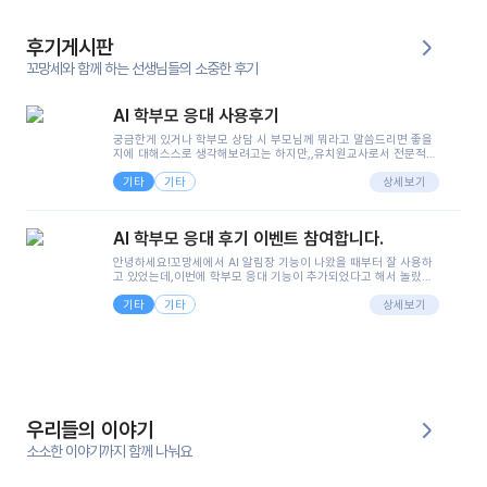
후기게시판
꼬망세와 함께 하는 선생님들의 소중한 후기
AI 학부모 응대 사용후기
궁금한게 있거나 학부모 상담 시 부모님께 뭐라고 말씀드리면 좋을
지에 대해스스로 생각해보려고는 하지만,,유치원교사로서 전문적인
지식은 가지고 있지만 막상 부모님이 이해하시기 쉽게 말로 풀어내
기타
기타
려니 어려울때가...^^(저만 그런거 아니죠 ㅜㅜ)꼬망봇의 장점은 지
상세보기
피티나 제미나이는 몇세이고 여자인지 남자인지 등그래도 좀 기본
정보를 제공하면서 물어봐야할 때가 있어그때마다 정보를 입력하는
것도,또 요즘 부모님들이 ai 활용하는 거를꺼려하시는 분들도 꽤 많
AI 학부모 응대 후기 이벤트 참여합니다.
으셔서 고민이 됐는데ai 학부모 응대를 써볼 수 있어서 좋았어요!앞
으로 쓸 일이 없다면 좋겠지만..ㅎ....(매일 매일이 조용히 지나갔으
안녕하세요!꼬망세에서 AI 알림장 기능이 나왔을 때부터 잘 사용하
면..)그리고 제가 신입 때 이게 있었더라면 ㅜㅜㅜㅜ?응대 팁이 정말
고 있었는데,이번에 학부모 응대 기능이 추가되었다고 해서 놀랐습
좋은거 같아요지금은 그래도 아이들이 잘 이해 되지만초임 때는 정
니다.저는 아직 어린이집 2년차 교사인데, 헤드 교사가 되어 학부모
말 어려워서 항상다른 선생님들께 도움을 요청했었거든요..ㅠ*일지
기타
기타
님 응대에 더 많은 부담을 느끼고 있습니다 ㅠㅠ이번에 제가 원에서
상세보기
쓸 때도 좀 도움이 되는 거 같아요!
겪은 일과 학부모님께 전달드렸던 내용을 함께 보시고,저와 비슷한
입장의 저연차 선생님들께도 작은 도움이 되었으면 좋겠습니다. 이
부분은 제가 꼬망봇에 간단하게 입력한 내용입니다.아이 기저귀 안
에 피처럼 보이는 부분이 있어서 오전 일과 동안 지켜보고,낮잠 이후
에 전화를 드릴 예정이었습니다.이 부분은 제가 입력한 내용에 대해
꼬망봇이 알려준 소통 스크립트입니다.전화로 소통할 예정이었어
서, 대화용을 활용했습니다.늘 전화로 학부모님과 소통할 때는 고민
을 많이 하는데,꼬망봇 덕분에 고민하는 시간을 줄이고 학부모님을
우리들의 이야기
안심시킬 수 있었습니다.이 부분은 꼬망봇이 추가로 알려준 응대 tip
입니다.학부모님께 전화를 드리기 전에, 내용을 숙지하여 좀 더 전문
소소한 이야기까지 함께 나눠요
성 있는 교사가 되어 대화를 나눌 수 있었습니다.꼬망세 AI학부모 응
대 팁을 실제로 사용해 본 후기이며,저는 고연차가 될 때까지도 애용