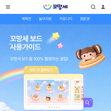
계획안
놀이자료
커뮤니티
원운영
로
로
그
그
인
하
인
시
회
면
원가
더
많
입
은
서
비
스
를
이
용
하
실
수
있
어
요.