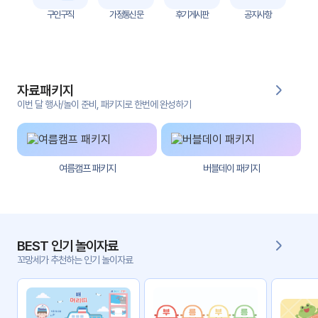
자
구인구직
가정통신문
후기게시판
공지사항
료
전
키오
체
스크
자료패키지
활동
그림
지
이번 달 행사/놀이 준비, 패키지로 한번에 완성하기
환경
PPT
구성
여름캠프 패키지
버블데이 패키지
동영
동요/
상
음원
문서
사진
서식
BEST 인기 놀이자료
꼬망세가 추천하는 인기 놀이자료
크래
놀이패
프트
키지