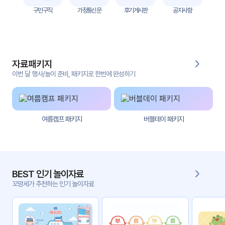
자
구인구직
가정통신문
후기게시판
공지사항
료
전
키오
체
스크
자료패키지
활동
그림
지
이번 달 행사/놀이 준비, 패키지로 한번에 완성하기
환경
PPT
구성
여름캠프 패키지
버블데이 패키지
동영
동요/
상
음원
문서
사진
서식
BEST 인기 놀이자료
꼬망세가 추천하는 인기 놀이자료
크래
놀이패
프트
키지