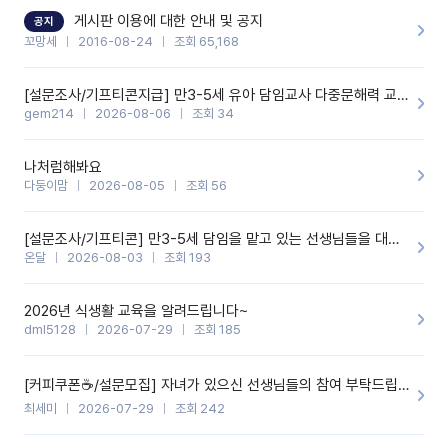
할 것 같습니다. 제 메이트 선생님께도 적극 추천할 예정입니다.좋은
기능을 개발해 주셔서 감사합니다.
게시판 이용에 대한 안내 및 공지
공지
꼬망세
2016-08-24
조회 65,168
[설문조사/기프티콘지급] 만3-5세 유아 담임교사 다중문해력 교육 증진을 위한 설문조사
gem214
2026-08-06
조회 34
나처럼해봐요
다둥이맘
2026-08-05
조회 56
[설문조사/기프티콘] 만3-5세 담임을 맡고 있는 선생님들을 대상으로 설문조사를 합니다!
온달
2026-08-03
조회 193
2026년 식생활 교육을 알려드립니다~
dml5128
2026-07-29
조회 185
[커피쿠폰☕️/설문모집] 자녀가 있으신 선생님들의 참여 부탁드립니다!!
최세미
2026-07-29
조회 242