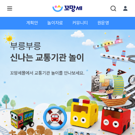
계획안
놀이자료
커뮤니티
원운영
로
로
그
그
인
하
인
시
회
면
원가
더
많
입
은
서
비
스
를
이
용
하
실
수
있
어
요.