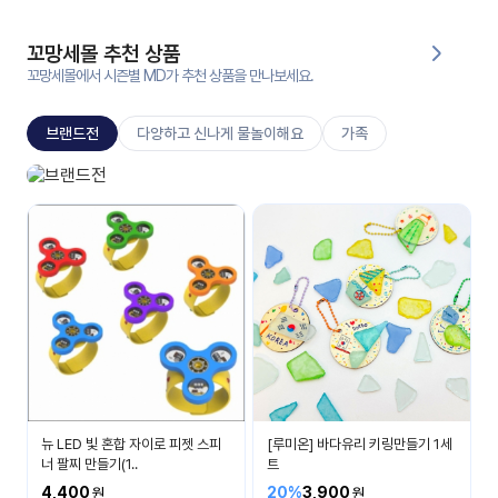
대처
그램
방법
꼬망세몰 추천 상품
꼬망세몰에서 시즌별 MD가 추천 상품을 만나보세요.
평
생
브랜드전
다양하고 신나게 물놀이해요
가족
교
육
원
신상브랜드
온라
베스트 아이템들을 소개합니다.
줌
인 강
강의
의
무료
강의
수강
및
후기
세미
나
강의
뉴 LED 빛 혼합 자이로 피젯 스피
[루미온] 바다유리 키링만들기 1세
자료
너 팔찌 만들기(1..
트
실
4,400
20%
3,900