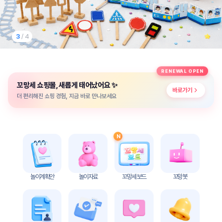
놀
이
계
획
3
/ 4
안
놀이
주제
월간
RENEWAL OPEN
별
계획
✨
꼬망세 쇼핑몰, 새롭게 태어났어요
계획
안
바로가기
안
더 편리해진 쇼핑 경험, 지금 바로 만나보세요
주간
단위
계획
계획
안
안
N
기본
안전
생활
교육
습관
놀이계획안
놀이자료
꼬망세 보드
꼬망봇
놀
이