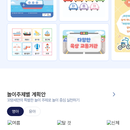
자료
패키
무료
지
꼬망
킨더캔
세 보
버스
드
스마
트프
렌즈
원
운
영
놀이주제별 계획안
가정
꼬망세만의 특별한 놀이 주제로 놀이 중심 실천하기
부모
통신
교육
문
영아
유아
문제
적응
행동
프로