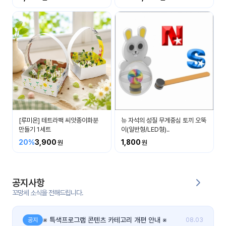
커
뮤
니
티
이벤
공지
트
사항
우리
후기
들의
[루미온] 테트라팩 씨앗종이화분
뉴 자석의 성질 무게중심 토끼 오뚝
게시
이야
만들기 1세트
이(일반형/LED형)..
판
기
20%
3,900
1,800
인스
유튜
타그
브
램
공지사항
꼬망세 소식을 전해드립니다.
블로
그
※ 특색프로그램 콘텐츠 카테고리 개편 안내 ※
공지
08.03