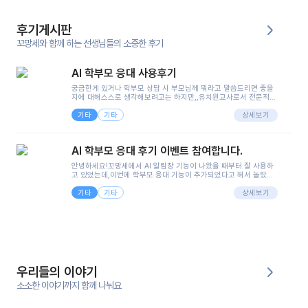
후기게시판
꼬망세와 함께 하는 선생님들의 소중한 후기
AI 학부모 응대 사용후기
궁금한게 있거나 학부모 상담 시 부모님께 뭐라고 말씀드리면 좋을
지에 대해스스로 생각해보려고는 하지만,,유치원교사로서 전문적인
지식은 가지고 있지만 막상 부모님이 이해하시기 쉽게 말로 풀어내
기타
기타
려니 어려울때가...^^(저만 그런거 아니죠 ㅜㅜ)꼬망봇의 장점은 지
상세보기
피티나 제미나이는 몇세이고 여자인지 남자인지 등그래도 좀 기본
정보를 제공하면서 물어봐야할 때가 있어그때마다 정보를 입력하는
것도,또 요즘 부모님들이 ai 활용하는 거를꺼려하시는 분들도 꽤 많
AI 학부모 응대 후기 이벤트 참여합니다.
으셔서 고민이 됐는데ai 학부모 응대를 써볼 수 있어서 좋았어요!앞
으로 쓸 일이 없다면 좋겠지만..ㅎ....(매일 매일이 조용히 지나갔으
안녕하세요!꼬망세에서 AI 알림장 기능이 나왔을 때부터 잘 사용하
면..)그리고 제가 신입 때 이게 있었더라면 ㅜㅜㅜㅜ?응대 팁이 정말
고 있었는데,이번에 학부모 응대 기능이 추가되었다고 해서 놀랐습
좋은거 같아요지금은 그래도 아이들이 잘 이해 되지만초임 때는 정
니다.저는 아직 어린이집 2년차 교사인데, 헤드 교사가 되어 학부모
말 어려워서 항상다른 선생님들께 도움을 요청했었거든요..ㅠ*일지
기타
기타
님 응대에 더 많은 부담을 느끼고 있습니다 ㅠㅠ이번에 제가 원에서
상세보기
쓸 때도 좀 도움이 되는 거 같아요!
겪은 일과 학부모님께 전달드렸던 내용을 함께 보시고,저와 비슷한
입장의 저연차 선생님들께도 작은 도움이 되었으면 좋겠습니다. 이
부분은 제가 꼬망봇에 간단하게 입력한 내용입니다.아이 기저귀 안
에 피처럼 보이는 부분이 있어서 오전 일과 동안 지켜보고,낮잠 이후
에 전화를 드릴 예정이었습니다.이 부분은 제가 입력한 내용에 대해
꼬망봇이 알려준 소통 스크립트입니다.전화로 소통할 예정이었어
서, 대화용을 활용했습니다.늘 전화로 학부모님과 소통할 때는 고민
을 많이 하는데,꼬망봇 덕분에 고민하는 시간을 줄이고 학부모님을
우리들의 이야기
안심시킬 수 있었습니다.이 부분은 꼬망봇이 추가로 알려준 응대 tip
입니다.학부모님께 전화를 드리기 전에, 내용을 숙지하여 좀 더 전문
소소한 이야기까지 함께 나눠요
성 있는 교사가 되어 대화를 나눌 수 있었습니다.꼬망세 AI학부모 응
대 팁을 실제로 사용해 본 후기이며,저는 고연차가 될 때까지도 애용