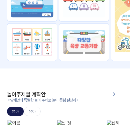
자료
패키
무료
지
꼬망
킨더캔
세 보
버스
드
스마
트프
렌즈
원
운
영
놀이주제별 계획안
가정
꼬망세만의 특별한 놀이 주제로 놀이 중심 실천하기
부모
통신
교육
문
영아
유아
문제
적응
행동
프로