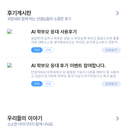
후기게시판
꼬망세와 함께 하는 선생님들의 소중한 후기
AI 학부모 응대 사용후기
궁금한게 있거나 학부모 상담 시 부모님께 뭐라고 말씀드리면 좋을
지에 대해스스로 생각해보려고는 하지만,,유치원교사로서 전문적인
지식은 가지고 있지만 막상 부모님이 이해하시기 쉽게 말로 풀어내
기타
기타
려니 어려울때가...^^(저만 그런거 아니죠 ㅜㅜ)꼬망봇의 장점은 지
상세보기
피티나 제미나이는 몇세이고 여자인지 남자인지 등그래도 좀 기본
정보를 제공하면서 물어봐야할 때가 있어그때마다 정보를 입력하는
것도,또 요즘 부모님들이 ai 활용하는 거를꺼려하시는 분들도 꽤 많
AI 학부모 응대 후기 이벤트 참여합니다.
으셔서 고민이 됐는데ai 학부모 응대를 써볼 수 있어서 좋았어요!앞
으로 쓸 일이 없다면 좋겠지만..ㅎ....(매일 매일이 조용히 지나갔으
안녕하세요!꼬망세에서 AI 알림장 기능이 나왔을 때부터 잘 사용하
면..)그리고 제가 신입 때 이게 있었더라면 ㅜㅜㅜㅜ?응대 팁이 정말
고 있었는데,이번에 학부모 응대 기능이 추가되었다고 해서 놀랐습
좋은거 같아요지금은 그래도 아이들이 잘 이해 되지만초임 때는 정
니다.저는 아직 어린이집 2년차 교사인데, 헤드 교사가 되어 학부모
말 어려워서 항상다른 선생님들께 도움을 요청했었거든요..ㅠ*일지
기타
기타
님 응대에 더 많은 부담을 느끼고 있습니다 ㅠㅠ이번에 제가 원에서
상세보기
쓸 때도 좀 도움이 되는 거 같아요!
겪은 일과 학부모님께 전달드렸던 내용을 함께 보시고,저와 비슷한
입장의 저연차 선생님들께도 작은 도움이 되었으면 좋겠습니다. 이
부분은 제가 꼬망봇에 간단하게 입력한 내용입니다.아이 기저귀 안
에 피처럼 보이는 부분이 있어서 오전 일과 동안 지켜보고,낮잠 이후
에 전화를 드릴 예정이었습니다.이 부분은 제가 입력한 내용에 대해
꼬망봇이 알려준 소통 스크립트입니다.전화로 소통할 예정이었어
서, 대화용을 활용했습니다.늘 전화로 학부모님과 소통할 때는 고민
을 많이 하는데,꼬망봇 덕분에 고민하는 시간을 줄이고 학부모님을
우리들의 이야기
안심시킬 수 있었습니다.이 부분은 꼬망봇이 추가로 알려준 응대 tip
입니다.학부모님께 전화를 드리기 전에, 내용을 숙지하여 좀 더 전문
소소한 이야기까지 함께 나눠요
성 있는 교사가 되어 대화를 나눌 수 있었습니다.꼬망세 AI학부모 응
대 팁을 실제로 사용해 본 후기이며,저는 고연차가 될 때까지도 애용