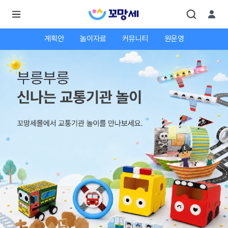
계획안
놀이자료
커뮤니티
원운영
로
로
그
그
인
하
인
시
회
면
원가
더
많
입
은
서
비
스
를
이
용
하
실
수
있
어
요.