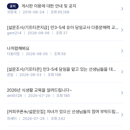
할 것 같습니다. 제 메이트 선생님께도 적극 추천할 예정입니다.좋은
기능을 개발해 주셔서 감사합니다.
게시판 이용에 대한 안내 및 공지
공지
꼬망세
2016-08-24
조회 65,168
[설문조사/기프티콘지급] 만3-5세 유아 담임교사 다중문해력 교육 증진을 위한 설문조사
gem214
2026-08-06
조회 37
나처럼해봐요
다둥이맘
2026-08-05
조회 56
[설문조사/기프티콘] 만3-5세 담임을 맡고 있는 선생님들을 대상으로 설문조사를 합니다!
온달
2026-08-03
조회 198
2026년 식생활 교육을 알려드립니다~
dml5128
2026-07-29
조회 185
[커피쿠폰☕️/설문모집] 자녀가 있으신 선생님들의 참여 부탁드립니다!!
최세미
2026-07-29
조회 242