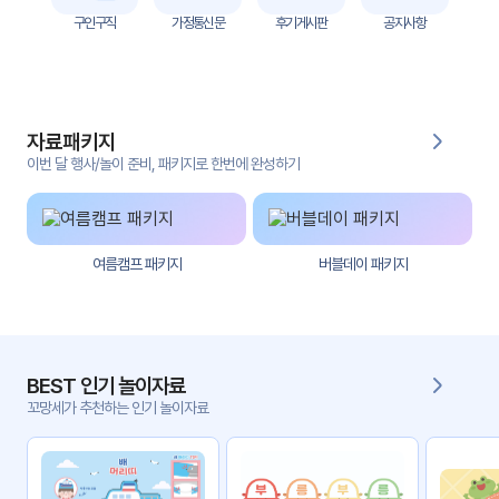
자
구인구직
가정통신문
후기게시판
공지사항
료
전
키오
체
스크
자료패키지
활동
그림
지
이번 달 행사/놀이 준비, 패키지로 한번에 완성하기
환경
PPT
구성
여름캠프 패키지
버블데이 패키지
동영
동요/
상
음원
문서
사진
서식
BEST 인기 놀이자료
꼬망세가 추천하는 인기 놀이자료
크래
놀이패
프트
키지