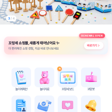
놀
이
계
획
3
/ 4
안
놀이
주제
월간
RENEWAL OPEN
별
계획
✨
꼬망세 쇼핑몰, 새롭게 태어났어요
계획
안
바로가기
안
더 편리해진 쇼핑 경험, 지금 바로 만나보세요
주간
단위
계획
계획
안
안
N
기본
안전
생활
교육
습관
놀이계획안
놀이자료
꼬망세 보드
꼬망봇
놀
이