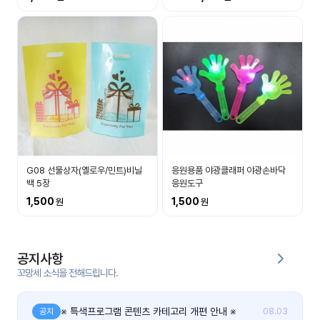
커
뮤
니
티
이벤
공지
트
사항
우리
후기
들의
G08 선물상자(옐로우/민트)비닐
응원용품 야광클래퍼 야광손바닥
게시
이야
백 5장
응원도구
판
기
1,500
1,500
인스
유튜
타그
브
램
공지사항
꼬망세 소식을 전해드립니다.
블로
그
※ 특색프로그램 콘텐츠 카테고리 개편 안내 ※
공지
08.03