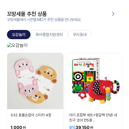
대처
그램
방법
꼬망세몰 추천 상품
꼬망세몰에서 시즌별 MD가 추천 상품을 만나보세요.
평
생
오감놀이
육아종합지원센터
우리동네
교
육
원
오감놀이
온라
보고 듣고 맛보고 만져요
줌
인 강
강의
의
무료
강의
수강
및
후기
세미
나
강의
S32 동물손잡이 스티커 4장
아기 초점책 세트+헝겊책 안녕! 내
자료
친구 코야 전5종 ..
실
1,000
9%
39,150