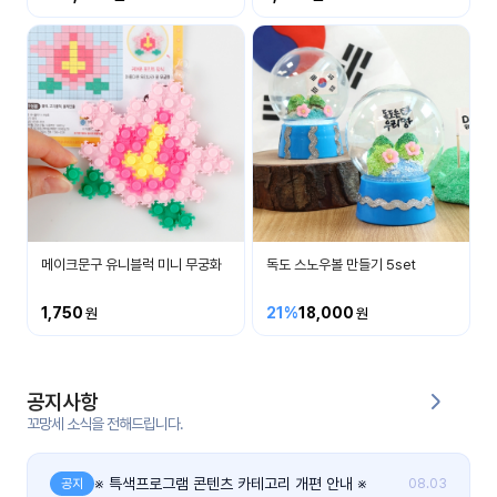
커
뮤
니
티
이벤
공지
트
사항
우리
후기
들의
메이크문구 유니블럭 미니 무궁화
독도 스노우볼 만들기 5set
게시
이야
판
기
1,750
21%
18,000
인스
유튜
타그
브
램
공지사항
꼬망세 소식을 전해드립니다.
블로
그
※ 특색프로그램 콘텐츠 카테고리 개편 안내 ※
공지
08.03