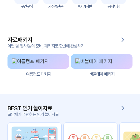
자
구인구직
가정통신문
후기게시판
공지사항
료
전
키오
체
스크
자료패키지
활동
그림
지
이번 달 행사/놀이 준비, 패키지로 한번에 완성하기
환경
PPT
구성
여름캠프 패키지
버블데이 패키지
동영
동요/
상
음원
문서
사진
서식
BEST 인기 놀이자료
꼬망세가 추천하는 인기 놀이자료
크래
놀이패
프트
키지