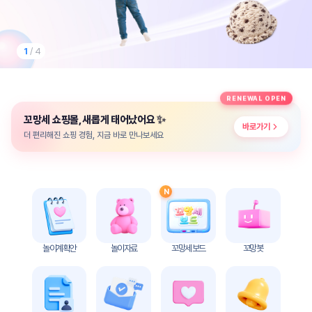
놀
이
계
획
1
/ 4
안
놀이
주제
월간
RENEWAL OPEN
별
계획
✨
꼬망세 쇼핑몰, 새롭게 태어났어요
계획
안
바로가기
안
더 편리해진 쇼핑 경험, 지금 바로 만나보세요
주간
단위
계획
계획
안
안
N
기본
안전
생활
교육
습관
놀이계획안
놀이자료
꼬망세 보드
꼬망봇
놀
이