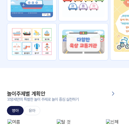
자료
패키
무료
지
꼬망
킨더캔
세 보
버스
드
스마
트프
렌즈
원
운
영
놀이주제별 계획안
가정
꼬망세만의 특별한 놀이 주제로 놀이 중심 실천하기
부모
통신
교육
문
영아
유아
문제
적응
행동
프로