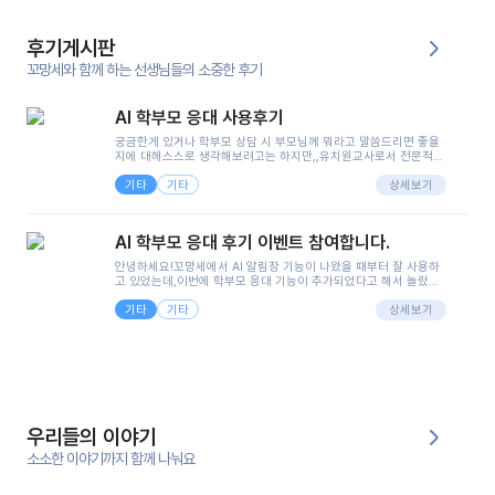
후기게시판
꼬망세와 함께 하는 선생님들의 소중한 후기
AI 학부모 응대 사용후기
궁금한게 있거나 학부모 상담 시 부모님께 뭐라고 말씀드리면 좋을
지에 대해스스로 생각해보려고는 하지만,,유치원교사로서 전문적인
지식은 가지고 있지만 막상 부모님이 이해하시기 쉽게 말로 풀어내
기타
기타
려니 어려울때가...^^(저만 그런거 아니죠 ㅜㅜ)꼬망봇의 장점은 지
상세보기
피티나 제미나이는 몇세이고 여자인지 남자인지 등그래도 좀 기본
정보를 제공하면서 물어봐야할 때가 있어그때마다 정보를 입력하는
것도,또 요즘 부모님들이 ai 활용하는 거를꺼려하시는 분들도 꽤 많
AI 학부모 응대 후기 이벤트 참여합니다.
으셔서 고민이 됐는데ai 학부모 응대를 써볼 수 있어서 좋았어요!앞
으로 쓸 일이 없다면 좋겠지만..ㅎ....(매일 매일이 조용히 지나갔으
안녕하세요!꼬망세에서 AI 알림장 기능이 나왔을 때부터 잘 사용하
면..)그리고 제가 신입 때 이게 있었더라면 ㅜㅜㅜㅜ?응대 팁이 정말
고 있었는데,이번에 학부모 응대 기능이 추가되었다고 해서 놀랐습
좋은거 같아요지금은 그래도 아이들이 잘 이해 되지만초임 때는 정
니다.저는 아직 어린이집 2년차 교사인데, 헤드 교사가 되어 학부모
말 어려워서 항상다른 선생님들께 도움을 요청했었거든요..ㅠ*일지
기타
기타
님 응대에 더 많은 부담을 느끼고 있습니다 ㅠㅠ이번에 제가 원에서
상세보기
쓸 때도 좀 도움이 되는 거 같아요!
겪은 일과 학부모님께 전달드렸던 내용을 함께 보시고,저와 비슷한
입장의 저연차 선생님들께도 작은 도움이 되었으면 좋겠습니다. 이
부분은 제가 꼬망봇에 간단하게 입력한 내용입니다.아이 기저귀 안
에 피처럼 보이는 부분이 있어서 오전 일과 동안 지켜보고,낮잠 이후
에 전화를 드릴 예정이었습니다.이 부분은 제가 입력한 내용에 대해
꼬망봇이 알려준 소통 스크립트입니다.전화로 소통할 예정이었어
서, 대화용을 활용했습니다.늘 전화로 학부모님과 소통할 때는 고민
을 많이 하는데,꼬망봇 덕분에 고민하는 시간을 줄이고 학부모님을
우리들의 이야기
안심시킬 수 있었습니다.이 부분은 꼬망봇이 추가로 알려준 응대 tip
입니다.학부모님께 전화를 드리기 전에, 내용을 숙지하여 좀 더 전문
소소한 이야기까지 함께 나눠요
성 있는 교사가 되어 대화를 나눌 수 있었습니다.꼬망세 AI학부모 응
대 팁을 실제로 사용해 본 후기이며,저는 고연차가 될 때까지도 애용