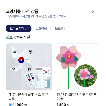
대처
그램
방법
꼬망세몰 추천 상품
꼬망세몰에서 시즌별 MD가 추천 상품을 만나보세요.
평
생
호국보훈의 달
유초이음
보드게임
교
육
원
호국보훈의 달
온라
나라 사랑을 배워요
줌
인 강
강의
의
무료
강의
수강
및
후기
세미
나
강의
태극기바람개비 스티커세트 태극기
[해피메이크]우리나라꽃 무궁화 바
자료
그리기
람개비
실
9%
1,900
1,800