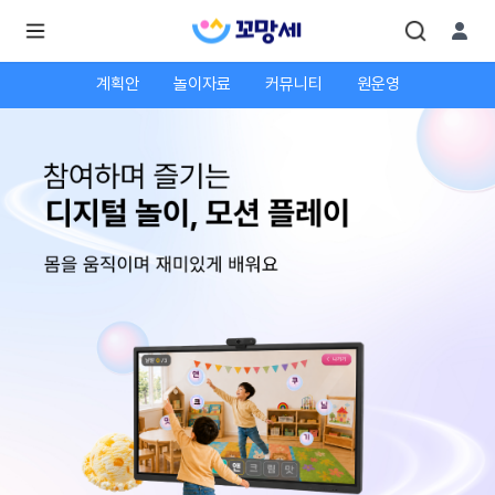
계획안
놀이자료
커뮤니티
원운영
로
로
그
그
인
하
인
시
회
면
원가
더
많
입
은
서
비
스
를
이
용
하
실
수
있
어
요.