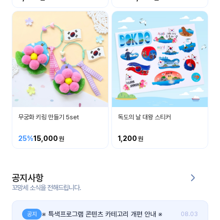
커
뮤
니
티
이벤
공지
트
사항
우리
후기
들의
무궁화 키링 만들기 5set
독도의 날 대왕 스티커
게시
이야
판
기
25%
15,000
1,200
인스
유튜
타그
브
램
공지사항
꼬망세 소식을 전해드립니다.
블로
그
※ 특색프로그램 콘텐츠 카테고리 개편 안내 ※
공지
08.03