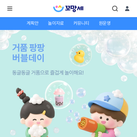
계획안
놀이자료
커뮤니티
원운영
로
로
그
그
인
하
인
시
회
면
원가
더
많
입
은
서
비
스
를
이
용
하
실
수
있
어
요.