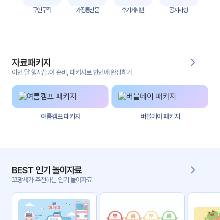
자
구인구직
가정통신문
후기게시판
공지사항
료
전
키오
체
스크
자료패키지
활동
그림
지
이번 달 행사/놀이 준비, 패키지로 한번에 완성하기
환경
PPT
구성
여름캠프 패키지
버블데이 패키지
동영
동요/
상
음원
문서
사진
서식
BEST 인기 놀이자료
꼬망세가 추천하는 인기 놀이자료
크래
놀이패
프트
키지