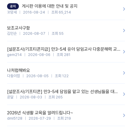
할 것 같습니다. 제 메이트 선생님께도 적극 추천할 예정입니다.좋은
기능을 개발해 주셔서 감사합니다.
게시판 이용에 대한 안내 및 공지
공지
꼬망세
2016-08-24
조회 65,214
보조교사구함
김인순
2026-08-07
조회 55
[설문조사/기프티콘지급] 만3-5세 유아 담임교사 다중문해력 교육 증진을 위한 설문조사
gem214
2026-08-06
조회 281
나처럼해봐요
다둥이맘
2026-08-05
조회 122
[설문조사/기프티콘] 만3-5세 담임을 맡고 있는 선생님들을 대상으로 설문조사를 합니다!
온달
2026-08-03
조회 265
2026년 식생활 교육을 알려드립니다~
dml5128
2026-07-29
조회 219