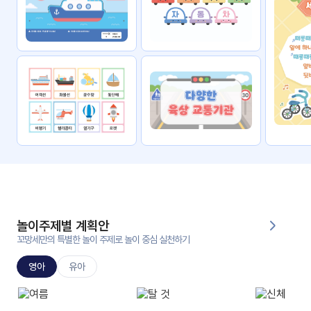
자료
패키
무료
지
꼬망
킨더캔
세 보
버스
드
스마
트프
렌즈
원
운
영
놀이주제별 계획안
가정
꼬망세만의 특별한 놀이 주제로 놀이 중심 실천하기
부모
통신
교육
문
영아
유아
문제
적응
행동
프로