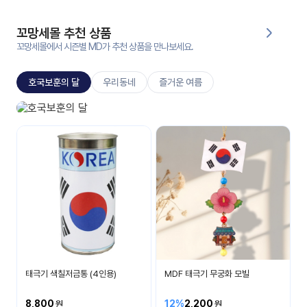
대처
그램
방법
꼬망세몰 추천 상품
꼬망세몰에서 시즌별 MD가 추천 상품을 만나보세요.
평
생
호국보훈의 달
우리동네
즐거운 여름
교
육
원
호국보훈의 달
온라
나라 사랑을 배워요
줌
인 강
강의
의
무료
강의
수강
및
후기
세미
나
강의
태극기 색칠저금통 (4인용)
MDF 태극기 무궁화 모빌
자료
실
8,800
12%
2,200