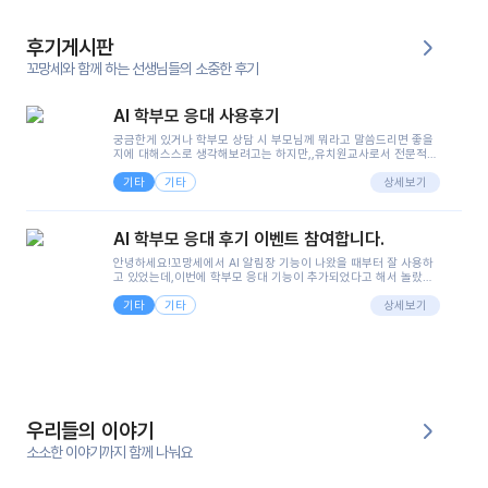
후기게시판
꼬망세와 함께 하는 선생님들의 소중한 후기
AI 학부모 응대 사용후기
궁금한게 있거나 학부모 상담 시 부모님께 뭐라고 말씀드리면 좋을
지에 대해스스로 생각해보려고는 하지만,,유치원교사로서 전문적인
지식은 가지고 있지만 막상 부모님이 이해하시기 쉽게 말로 풀어내
기타
기타
려니 어려울때가...^^(저만 그런거 아니죠 ㅜㅜ)꼬망봇의 장점은 지
상세보기
피티나 제미나이는 몇세이고 여자인지 남자인지 등그래도 좀 기본
정보를 제공하면서 물어봐야할 때가 있어그때마다 정보를 입력하는
것도,또 요즘 부모님들이 ai 활용하는 거를꺼려하시는 분들도 꽤 많
AI 학부모 응대 후기 이벤트 참여합니다.
으셔서 고민이 됐는데ai 학부모 응대를 써볼 수 있어서 좋았어요!앞
으로 쓸 일이 없다면 좋겠지만..ㅎ....(매일 매일이 조용히 지나갔으
안녕하세요!꼬망세에서 AI 알림장 기능이 나왔을 때부터 잘 사용하
면..)그리고 제가 신입 때 이게 있었더라면 ㅜㅜㅜㅜ?응대 팁이 정말
고 있었는데,이번에 학부모 응대 기능이 추가되었다고 해서 놀랐습
좋은거 같아요지금은 그래도 아이들이 잘 이해 되지만초임 때는 정
니다.저는 아직 어린이집 2년차 교사인데, 헤드 교사가 되어 학부모
말 어려워서 항상다른 선생님들께 도움을 요청했었거든요..ㅠ*일지
기타
기타
님 응대에 더 많은 부담을 느끼고 있습니다 ㅠㅠ이번에 제가 원에서
상세보기
쓸 때도 좀 도움이 되는 거 같아요!
겪은 일과 학부모님께 전달드렸던 내용을 함께 보시고,저와 비슷한
입장의 저연차 선생님들께도 작은 도움이 되었으면 좋겠습니다. 이
부분은 제가 꼬망봇에 간단하게 입력한 내용입니다.아이 기저귀 안
에 피처럼 보이는 부분이 있어서 오전 일과 동안 지켜보고,낮잠 이후
에 전화를 드릴 예정이었습니다.이 부분은 제가 입력한 내용에 대해
꼬망봇이 알려준 소통 스크립트입니다.전화로 소통할 예정이었어
서, 대화용을 활용했습니다.늘 전화로 학부모님과 소통할 때는 고민
을 많이 하는데,꼬망봇 덕분에 고민하는 시간을 줄이고 학부모님을
우리들의 이야기
안심시킬 수 있었습니다.이 부분은 꼬망봇이 추가로 알려준 응대 tip
입니다.학부모님께 전화를 드리기 전에, 내용을 숙지하여 좀 더 전문
소소한 이야기까지 함께 나눠요
성 있는 교사가 되어 대화를 나눌 수 있었습니다.꼬망세 AI학부모 응
대 팁을 실제로 사용해 본 후기이며,저는 고연차가 될 때까지도 애용