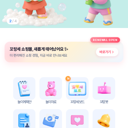
놀
이
계
획
2
/ 4
안
놀이
주제
월간
RENEWAL OPEN
별
계획
✨
꼬망세 쇼핑몰, 새롭게 태어났어요
계획
안
바로가기
안
더 편리해진 쇼핑 경험, 지금 바로 만나보세요
주간
단위
계획
계획
안
안
N
기본
안전
생활
교육
습관
놀이계획안
놀이자료
꼬망세 보드
꼬망봇
놀
이