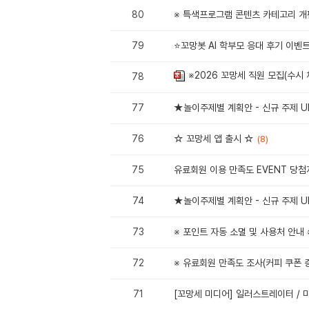
80
※ 특색프로그램 콘텐츠 카테고리 개
79
⭐꼬망봇 AI 학부모 응대 후기 이벤
※2026 꼬망세 직원 모집(수시 
78
77
★놀이주제별 계획안 - 신규 주제 U
76
☆ 꼬망세 앱 출시 ☆
(8)
75
유료회원 이용 만족도 EVENT 당첨
74
★놀이주제별 계획안 - 신규 주제 U
73
※ 포인트 자동 소멸 및 사용처 안내 
72
※ 유료회원 만족도 조사(커피 쿠폰 증
71
[꼬망세 미디어] 일러스트레이터 / 