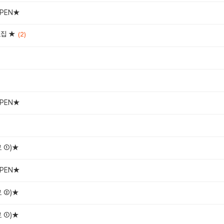
OPEN★
모집 ★
(2)
OPEN★
 ①)★
OPEN★
 ②)★
 ①)★