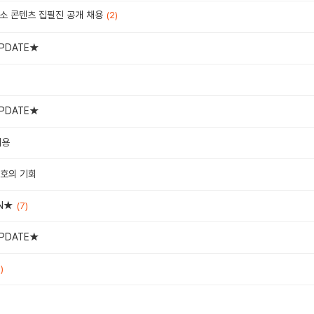
소 콘텐츠 집필진 공개 채용
(2)
PDATE★
)
PDATE★
채용
절호의 기회
N★
(7)
PDATE★
)