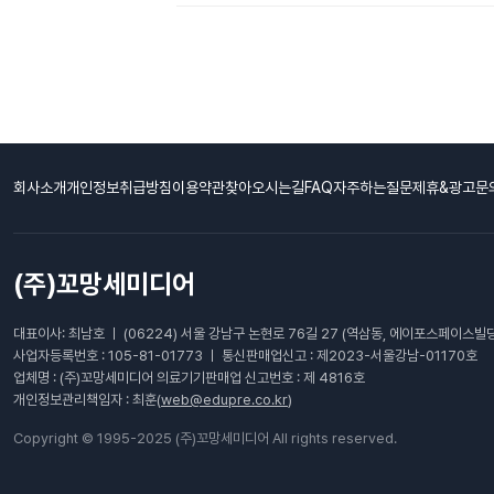
회사소개
개인정보취급방침
이용약관
찾아오시는길
FAQ자주하는질문
제휴&광고문
(주)꼬망세미디어
대표이사: 최남호 ㅣ (06224) 서울 강남구 논현로 76길 27 (역삼동, 에이포스페이스빌딩
사업자등록번호 : 105-81-01773 ㅣ 통신판매업신고 : 제2023-서울강남-01170호
업체명 : (주)꼬망세미디어 의료기기판매업 신고번호 : 제 4816호
개인정보관리책임자 : 최훈(
web@edupre.co.kr
)
Copyright © 1995-2025 (주)꼬망세미디어 All rights reserved.