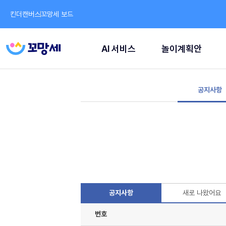
킨더캔버스
꼬망세 보드
AI 서비스
놀이계획안
공지사항
공지사항
새로 나왔어요
번호