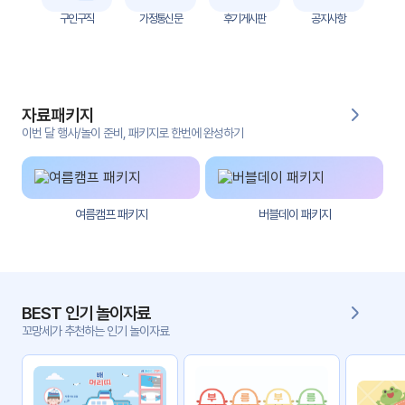
자
구인구직
가정통신문
후기게시판
공지사항
료
전
키오
체
스크
자료패키지
활동
그림
지
이번 달 행사/놀이 준비, 패키지로 한번에 완성하기
환경
PPT
구성
여름캠프 패키지
버블데이 패키지
동영
동요/
상
음원
문서
사진
서식
BEST 인기 놀이자료
꼬망세가 추천하는 인기 놀이자료
크래
놀이패
프트
키지