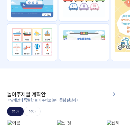
자료
패키
무료
지
꼬망
킨더캔
세 보
버스
드
스마
트프
렌즈
원
운
영
놀이주제별 계획안
가정
꼬망세만의 특별한 놀이 주제로 놀이 중심 실천하기
부모
통신
교육
문
영아
유아
문제
적응
행동
프로