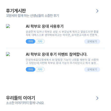
후기게시판
꼬망세와 함께 하는 선생님들의 소중한 후기
AI 학부모 응대 사용후기
궁금한게 있거나 학부모 상담 시 부모님께 뭐라고 말씀드리면 좋을
지에 대해스스로 생각해보려고는 하지만,,유치원교사로서 전문적인
지식은 가지고 있지만 막상 부모님이 이해하시기 쉽게 말로 풀어내
기타
기타
려니 어려울때가...^^(저만 그런거 아니죠 ㅜㅜ)꼬망봇의 장점은 지
상세보기
피티나 제미나이는 몇세이고 여자인지 남자인지 등그래도 좀 기본
정보를 제공하면서 물어봐야할 때가 있어그때마다 정보를 입력하는
것도,또 요즘 부모님들이 ai 활용하는 거를꺼려하시는 분들도 꽤 많
AI 학부모 응대 후기 이벤트 참여합니다.
으셔서 고민이 됐는데ai 학부모 응대를 써볼 수 있어서 좋았어요!앞
으로 쓸 일이 없다면 좋겠지만..ㅎ....(매일 매일이 조용히 지나갔으
안녕하세요!꼬망세에서 AI 알림장 기능이 나왔을 때부터 잘 사용하
면..)그리고 제가 신입 때 이게 있었더라면 ㅜㅜㅜㅜ?응대 팁이 정말
고 있었는데,이번에 학부모 응대 기능이 추가되었다고 해서 놀랐습
좋은거 같아요지금은 그래도 아이들이 잘 이해 되지만초임 때는 정
니다.저는 아직 어린이집 2년차 교사인데, 헤드 교사가 되어 학부모
말 어려워서 항상다른 선생님들께 도움을 요청했었거든요..ㅠ*일지
기타
기타
님 응대에 더 많은 부담을 느끼고 있습니다 ㅠㅠ이번에 제가 원에서
상세보기
쓸 때도 좀 도움이 되는 거 같아요!
겪은 일과 학부모님께 전달드렸던 내용을 함께 보시고,저와 비슷한
입장의 저연차 선생님들께도 작은 도움이 되었으면 좋겠습니다. 이
부분은 제가 꼬망봇에 간단하게 입력한 내용입니다.아이 기저귀 안
에 피처럼 보이는 부분이 있어서 오전 일과 동안 지켜보고,낮잠 이후
에 전화를 드릴 예정이었습니다.이 부분은 제가 입력한 내용에 대해
꼬망봇이 알려준 소통 스크립트입니다.전화로 소통할 예정이었어
서, 대화용을 활용했습니다.늘 전화로 학부모님과 소통할 때는 고민
을 많이 하는데,꼬망봇 덕분에 고민하는 시간을 줄이고 학부모님을
우리들의 이야기
안심시킬 수 있었습니다.이 부분은 꼬망봇이 추가로 알려준 응대 tip
입니다.학부모님께 전화를 드리기 전에, 내용을 숙지하여 좀 더 전문
소소한 이야기까지 함께 나눠요
성 있는 교사가 되어 대화를 나눌 수 있었습니다.꼬망세 AI학부모 응
대 팁을 실제로 사용해 본 후기이며,저는 고연차가 될 때까지도 애용