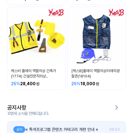
커
뮤
니
티
이벤
공지
트
사항
우리
후기
들의
캐스비 플레이 역할의상 건축가
[캐스B]플레이 역할의상미래의경
게시
이야
(1774) 건설전문직의상..
찰관(18104)
판
기
25%
28,400
25%
18,000
인스
유튜
타그
브
램
공지사항
꼬망세 소식을 전해드립니다.
블로
그
※ 특색프로그램 콘텐츠 카테고리 개편 안내 ※
공지
08.03