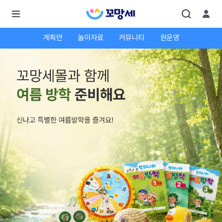
계획안
놀이자료
커뮤니티
원운영
로
로
그
그
인
하
인
시
회
면
원가
더
많
입
은
서
비
스
를
이
용
하
실
수
있
어
요.