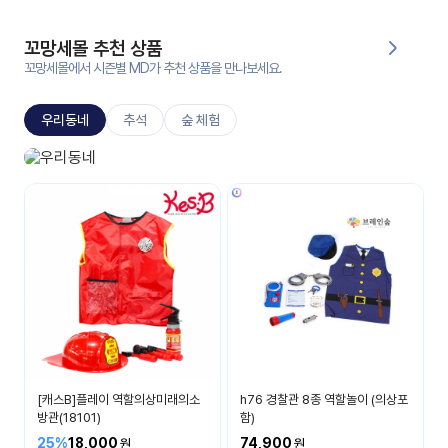
대처
그램
방법
꼬망세몰 추천 상품
꼬망세몰에서 시즌별 MD가 추천 상품을 만나보세요.
평
생
우리동네
추석
숲 체험
교
육
원
우리 동네 놀이
온라
무엇이 있을까요?
줌
인 강
강의
의
무료
강의
수강
및
후기
세미
나
강의
[캐스B]플레이 역할의상미래의소
h76 경찰관 8종 역할놀이 (의상포
자료
방관(18101)
함)
실
25%
18,000
74,900