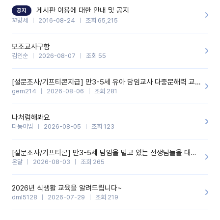
할 것 같습니다. 제 메이트 선생님께도 적극 추천할 예정입니다.좋은
기능을 개발해 주셔서 감사합니다.
게시판 이용에 대한 안내 및 공지
공지
꼬망세
2016-08-24
조회 65,215
보조교사구함
김인순
2026-08-07
조회 55
[설문조사/기프티콘지급] 만3-5세 유아 담임교사 다중문해력 교육 증진을 위한 설문조사
gem214
2026-08-06
조회 281
나처럼해봐요
다둥이맘
2026-08-05
조회 123
[설문조사/기프티콘] 만3-5세 담임을 맡고 있는 선생님들을 대상으로 설문조사를 합니다!
온달
2026-08-03
조회 265
2026년 식생활 교육을 알려드립니다~
dml5128
2026-07-29
조회 219