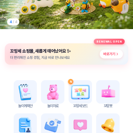
놀
이
계
획
4
/ 4
안
놀이
주제
월간
RENEWAL OPEN
별
계획
✨
꼬망세 쇼핑몰, 새롭게 태어났어요
계획
안
바로가기
안
더 편리해진 쇼핑 경험, 지금 바로 만나보세요
주간
단위
계획
계획
안
안
N
기본
안전
생활
교육
습관
놀이계획안
놀이자료
꼬망세 보드
꼬망봇
놀
이