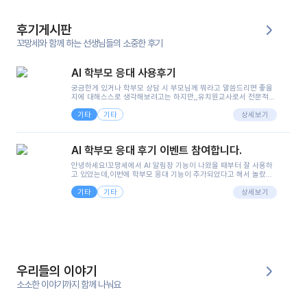
후기게시판
꼬망세와 함께 하는 선생님들의 소중한 후기
AI 학부모 응대 사용후기
궁금한게 있거나 학부모 상담 시 부모님께 뭐라고 말씀드리면 좋을
지에 대해스스로 생각해보려고는 하지만,,유치원교사로서 전문적인
지식은 가지고 있지만 막상 부모님이 이해하시기 쉽게 말로 풀어내
기타
기타
려니 어려울때가...^^(저만 그런거 아니죠 ㅜㅜ)꼬망봇의 장점은 지
상세보기
피티나 제미나이는 몇세이고 여자인지 남자인지 등그래도 좀 기본
정보를 제공하면서 물어봐야할 때가 있어그때마다 정보를 입력하는
것도,또 요즘 부모님들이 ai 활용하는 거를꺼려하시는 분들도 꽤 많
AI 학부모 응대 후기 이벤트 참여합니다.
으셔서 고민이 됐는데ai 학부모 응대를 써볼 수 있어서 좋았어요!앞
으로 쓸 일이 없다면 좋겠지만..ㅎ....(매일 매일이 조용히 지나갔으
안녕하세요!꼬망세에서 AI 알림장 기능이 나왔을 때부터 잘 사용하
면..)그리고 제가 신입 때 이게 있었더라면 ㅜㅜㅜㅜ?응대 팁이 정말
고 있었는데,이번에 학부모 응대 기능이 추가되었다고 해서 놀랐습
좋은거 같아요지금은 그래도 아이들이 잘 이해 되지만초임 때는 정
니다.저는 아직 어린이집 2년차 교사인데, 헤드 교사가 되어 학부모
말 어려워서 항상다른 선생님들께 도움을 요청했었거든요..ㅠ*일지
기타
기타
님 응대에 더 많은 부담을 느끼고 있습니다 ㅠㅠ이번에 제가 원에서
상세보기
쓸 때도 좀 도움이 되는 거 같아요!
겪은 일과 학부모님께 전달드렸던 내용을 함께 보시고,저와 비슷한
입장의 저연차 선생님들께도 작은 도움이 되었으면 좋겠습니다. 이
부분은 제가 꼬망봇에 간단하게 입력한 내용입니다.아이 기저귀 안
에 피처럼 보이는 부분이 있어서 오전 일과 동안 지켜보고,낮잠 이후
에 전화를 드릴 예정이었습니다.이 부분은 제가 입력한 내용에 대해
꼬망봇이 알려준 소통 스크립트입니다.전화로 소통할 예정이었어
서, 대화용을 활용했습니다.늘 전화로 학부모님과 소통할 때는 고민
을 많이 하는데,꼬망봇 덕분에 고민하는 시간을 줄이고 학부모님을
우리들의 이야기
안심시킬 수 있었습니다.이 부분은 꼬망봇이 추가로 알려준 응대 tip
입니다.학부모님께 전화를 드리기 전에, 내용을 숙지하여 좀 더 전문
소소한 이야기까지 함께 나눠요
성 있는 교사가 되어 대화를 나눌 수 있었습니다.꼬망세 AI학부모 응
대 팁을 실제로 사용해 본 후기이며,저는 고연차가 될 때까지도 애용