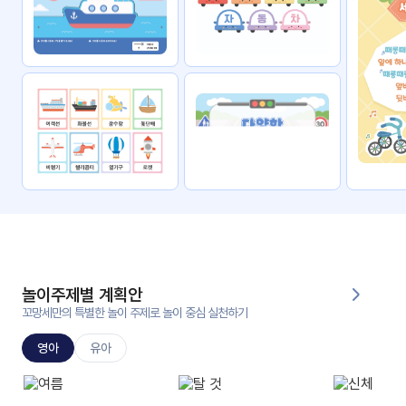
자료
패키
무료
지
꼬망
킨더캔
세 보
버스
드
스마
트프
렌즈
원
운
영
놀이주제별 계획안
가정
꼬망세만의 특별한 놀이 주제로 놀이 중심 실천하기
부모
통신
교육
문
영아
유아
문제
적응
행동
프로