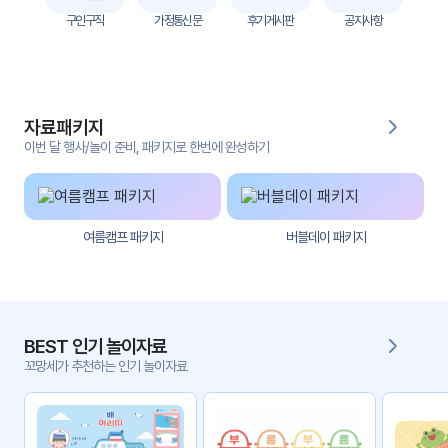
자
구인구직
가정통신문
후기게시판
공지사항
료
전
키오
체
스크
자료패키지
활동
그림
지
이번 달 행사/놀이 준비, 패키지로 한번에 완성하기
환경
PPT
구성
여름캠프 패키지
버블데이 패키지
동영
동요/
상
음원
문서
사진
서식
BEST 인기 놀이자료
꼬망세가 추천하는 인기 놀이자료
크래
놀이패
프트
키지