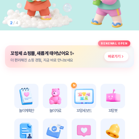
놀
이
계
획
2
/ 4
안
놀이
주제
월간
RENEWAL OPEN
별
계획
✨
꼬망세 쇼핑몰, 새롭게 태어났어요
계획
안
바로가기
안
더 편리해진 쇼핑 경험, 지금 바로 만나보세요
주간
단위
계획
계획
안
안
N
기본
안전
생활
교육
습관
놀이계획안
놀이자료
꼬망세 보드
꼬망봇
놀
이