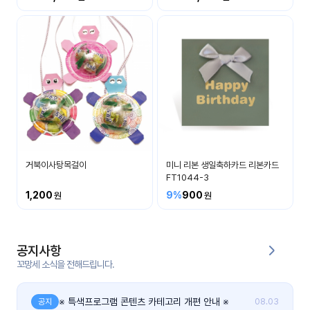
커
뮤
니
티
이벤
공지
트
사항
우리
후기
들의
거북이사탕목걸이
미니 리본 생일축하카드 리본카드
게시
이야
FT1044-3
판
기
1,200
9%
900
인스
유튜
타그
브
램
공지사항
꼬망세 소식을 전해드립니다.
블로
그
※ 특색프로그램 콘텐츠 카테고리 개편 안내 ※
공지
08.03