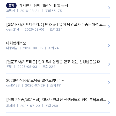
할 것 같습니다. 제 메이트 선생님께도 적극 추천할 예정입니다.좋은
기능을 개발해 주셔서 감사합니다.
게시판 이용에 대한 안내 및 공지
공지
꼬망세
2016-08-24
조회 65,175
[설문조사/기프티콘지급] 만3-5세 유아 담임교사 다중문해력 교육 증진을 위한 설문조사
gem214
2026-08-06
조회 224
나처럼해봐요
다둥이맘
2026-08-05
조회 74
[설문조사/기프티콘] 만3-5세 담임을 맡고 있는 선생님들을 대상으로 설문조사를 합니다!
온달
2026-08-03
조회 224
2026년 식생활 교육을 알려드립니다~
dml5128
2026-07-29
조회 191
[커피쿠폰☕️/설문모집] 자녀가 있으신 선생님들의 참여 부탁드립니다!!
최세미
2026-07-29
조회 259