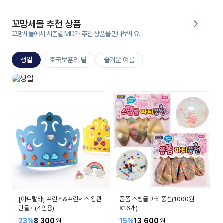
대처
그램
방법
꼬망세몰 추천 상품
꼬망세몰에서 시즌별 MD가 추천 상품을 만나보세요.
평
생
생일
호국보훈의 달
즐거운 여름
교
육
원
생일놀이
온라
생일 축하해요
줌
인 강
강의
의
무료
강의
수강
및
후기
세미
나
강의
[아트랄라] 프린스&프린세스 왕관
폼폼 스팽글 파티풍선(1000원
자료
만들기(4인용)
X16개)
실
23%
8,300
15%
13,600