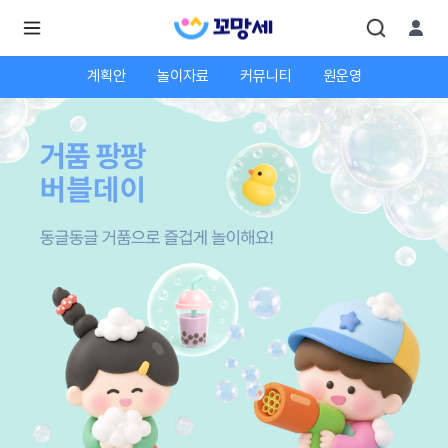
계획안
놀이자료
커뮤니티
원운영
로
로
그
그
인
하
인
시
회
면
원가
더
많
입
은
서
비
스
를
이
용
하
실
수
있
어
요.