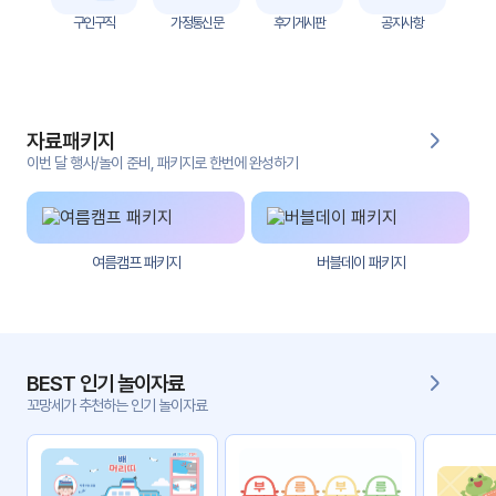
자
구인구직
가정통신문
후기게시판
공지사항
료
전
키오
체
스크
자료패키지
활동
그림
지
이번 달 행사/놀이 준비, 패키지로 한번에 완성하기
환경
PPT
구성
여름캠프 패키지
버블데이 패키지
동영
동요/
상
음원
문서
사진
서식
BEST 인기 놀이자료
꼬망세가 추천하는 인기 놀이자료
크래
놀이패
프트
키지