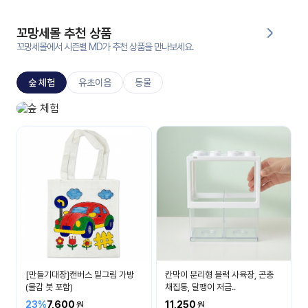
대처
그램
방법
꼬망세몰 추천 상품
꼬망세몰에서 시즌별 MD가 추천 상품을 만나보세요.
평
생
숲 체험
유초이음
동물
교
육
원
숲 체험 놀이
온라
자연이 주는 선물
줌
인 강
강의
의
무료
강의
수강
및
후기
세미
나
강의
[만들기대장]캔버스 밑그림 가방
칸막이 분리형 블럭 사육장, 곤충
자료
(물감 붓 포함)
채집통, 달팽이 저금..
실
23%
7,600
11,250