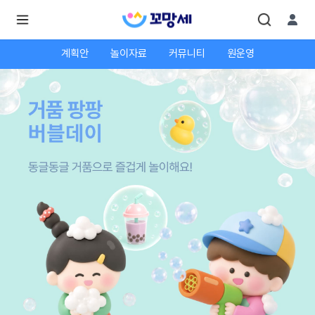
계획안
놀이자료
커뮤니티
원운영
로
로
그
그
인
하
인
시
회
면
원가
더
많
입
은
서
비
스
를
이
용
하
실
수
있
어
요.