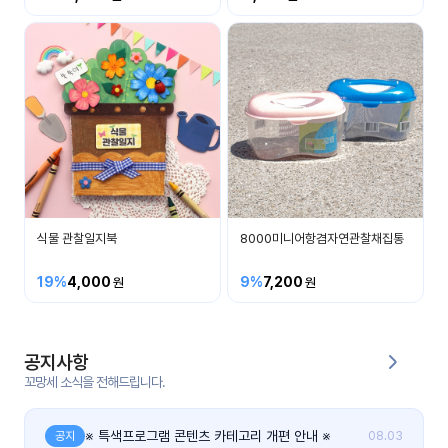
커
뮤
니
티
이벤
공지
트
사항
우리
후기
들의
식물 관찰일지북
8000미니어항겸자연관찰채집통
게시
이야
판
기
19%
4,000
9%
7,200
인스
유튜
타그
브
램
공지사항
꼬망세 소식을 전해드립니다.
블로
그
※ 특색프로그램 콘텐츠 카테고리 개편 안내 ※
공지
08.03