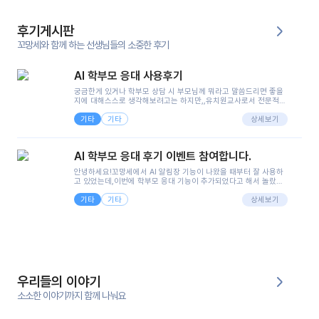
후기게시판
꼬망세와 함께 하는 선생님들의 소중한 후기
AI 학부모 응대 사용후기
궁금한게 있거나 학부모 상담 시 부모님께 뭐라고 말씀드리면 좋을
지에 대해스스로 생각해보려고는 하지만,,유치원교사로서 전문적인
지식은 가지고 있지만 막상 부모님이 이해하시기 쉽게 말로 풀어내
기타
기타
려니 어려울때가...^^(저만 그런거 아니죠 ㅜㅜ)꼬망봇의 장점은 지
상세보기
피티나 제미나이는 몇세이고 여자인지 남자인지 등그래도 좀 기본
정보를 제공하면서 물어봐야할 때가 있어그때마다 정보를 입력하는
것도,또 요즘 부모님들이 ai 활용하는 거를꺼려하시는 분들도 꽤 많
AI 학부모 응대 후기 이벤트 참여합니다.
으셔서 고민이 됐는데ai 학부모 응대를 써볼 수 있어서 좋았어요!앞
으로 쓸 일이 없다면 좋겠지만..ㅎ....(매일 매일이 조용히 지나갔으
안녕하세요!꼬망세에서 AI 알림장 기능이 나왔을 때부터 잘 사용하
면..)그리고 제가 신입 때 이게 있었더라면 ㅜㅜㅜㅜ?응대 팁이 정말
고 있었는데,이번에 학부모 응대 기능이 추가되었다고 해서 놀랐습
좋은거 같아요지금은 그래도 아이들이 잘 이해 되지만초임 때는 정
니다.저는 아직 어린이집 2년차 교사인데, 헤드 교사가 되어 학부모
말 어려워서 항상다른 선생님들께 도움을 요청했었거든요..ㅠ*일지
기타
기타
님 응대에 더 많은 부담을 느끼고 있습니다 ㅠㅠ이번에 제가 원에서
상세보기
쓸 때도 좀 도움이 되는 거 같아요!
겪은 일과 학부모님께 전달드렸던 내용을 함께 보시고,저와 비슷한
입장의 저연차 선생님들께도 작은 도움이 되었으면 좋겠습니다. 이
부분은 제가 꼬망봇에 간단하게 입력한 내용입니다.아이 기저귀 안
에 피처럼 보이는 부분이 있어서 오전 일과 동안 지켜보고,낮잠 이후
에 전화를 드릴 예정이었습니다.이 부분은 제가 입력한 내용에 대해
꼬망봇이 알려준 소통 스크립트입니다.전화로 소통할 예정이었어
서, 대화용을 활용했습니다.늘 전화로 학부모님과 소통할 때는 고민
을 많이 하는데,꼬망봇 덕분에 고민하는 시간을 줄이고 학부모님을
우리들의 이야기
안심시킬 수 있었습니다.이 부분은 꼬망봇이 추가로 알려준 응대 tip
입니다.학부모님께 전화를 드리기 전에, 내용을 숙지하여 좀 더 전문
소소한 이야기까지 함께 나눠요
성 있는 교사가 되어 대화를 나눌 수 있었습니다.꼬망세 AI학부모 응
대 팁을 실제로 사용해 본 후기이며,저는 고연차가 될 때까지도 애용