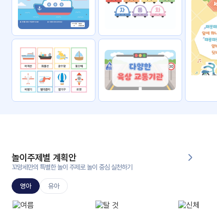
자료
패키
무료
지
꼬망
킨더캔
세 보
버스
드
스마
트프
렌즈
원
운
영
놀이주제별 계획안
가정
꼬망세만의 특별한 놀이 주제로 놀이 중심 실천하기
부모
통신
교육
문
영아
유아
문제
적응
행동
프로