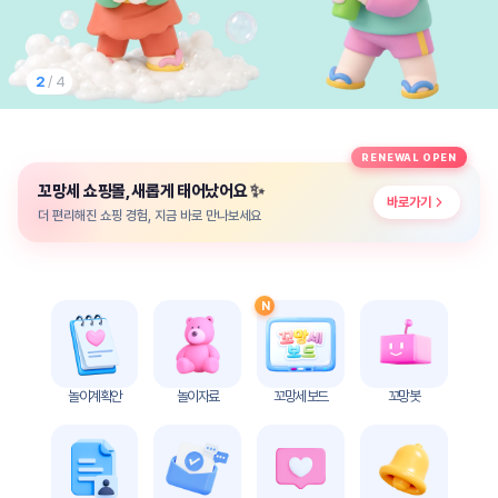
놀
이
계
획
2
/ 4
안
놀이
주제
월간
RENEWAL OPEN
별
계획
✨
꼬망세 쇼핑몰, 새롭게 태어났어요
계획
안
바로가기
안
더 편리해진 쇼핑 경험, 지금 바로 만나보세요
주간
단위
계획
계획
안
안
N
기본
안전
생활
교육
습관
놀이계획안
놀이자료
꼬망세 보드
꼬망봇
놀
이