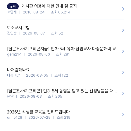
할 것 같습니다. 제 메이트 선생님께도 적극 추천할 예정입니다.좋은
기능을 개발해 주셔서 감사합니다.
게시판 이용에 대한 안내 및 공지
공지
꼬망세
2016-08-24
조회 65,214
보조교사구함
김인순
2026-08-07
조회 52
[설문조사/기프티콘지급] 만3-5세 유아 담임교사 다중문해력 교육 증진을 위한 설문조사
gem214
2026-08-06
조회 281
나처럼해봐요
다둥이맘
2026-08-05
조회 122
[설문조사/기프티콘] 만3-5세 담임을 맡고 있는 선생님들을 대상으로 설문조사를 합니다!
온달
2026-08-03
조회 265
2026년 식생활 교육을 알려드립니다~
dml5128
2026-07-29
조회 219