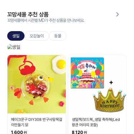
대처
그램
방법
꼬망세몰 추천 상품
꼬망세몰에서 시즌별 MD가 추천 상품을 만나보세요.
평
생
생일
오감놀이
동물
교
육
원
생일놀이
온라
생일 축하해요
줌
인 강
강의
의
무료
강의
수강
및
후기
세미
나
강의
메이크문구 DIY308 반구사탕목걸
생일책/보드북_생일 축하해(Led
자료
이만들기 닭
왕관 머리띠 포함)
실
1,600
8,120