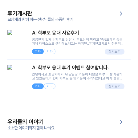
후기게시판
꼬망세와 함께 하는 선생님들의 소중한 후기
AI 학부모 응대 사용후기
궁금한게 있거나 학부모 상담 시 부모님께 뭐라고 말씀드리면 좋을
지에 대해스스로 생각해보려고는 하지만,,유치원교사로서 전문적인
지식은 가지고 있지만 막상 부모님이 이해하시기 쉽게 말로 풀어내
기타
기타
려니 어려울때가...^^(저만 그런거 아니죠 ㅜㅜ)꼬망봇의 장점은 지
상세보기
피티나 제미나이는 몇세이고 여자인지 남자인지 등그래도 좀 기본
정보를 제공하면서 물어봐야할 때가 있어그때마다 정보를 입력하는
것도,또 요즘 부모님들이 ai 활용하는 거를꺼려하시는 분들도 꽤 많
AI 학부모 응대 후기 이벤트 참여합니다.
으셔서 고민이 됐는데ai 학부모 응대를 써볼 수 있어서 좋았어요!앞
으로 쓸 일이 없다면 좋겠지만..ㅎ....(매일 매일이 조용히 지나갔으
안녕하세요!꼬망세에서 AI 알림장 기능이 나왔을 때부터 잘 사용하
면..)그리고 제가 신입 때 이게 있었더라면 ㅜㅜㅜㅜ?응대 팁이 정말
고 있었는데,이번에 학부모 응대 기능이 추가되었다고 해서 놀랐습
좋은거 같아요지금은 그래도 아이들이 잘 이해 되지만초임 때는 정
니다.저는 아직 어린이집 2년차 교사인데, 헤드 교사가 되어 학부모
말 어려워서 항상다른 선생님들께 도움을 요청했었거든요..ㅠ*일지
기타
기타
님 응대에 더 많은 부담을 느끼고 있습니다 ㅠㅠ이번에 제가 원에서
상세보기
쓸 때도 좀 도움이 되는 거 같아요!
겪은 일과 학부모님께 전달드렸던 내용을 함께 보시고,저와 비슷한
입장의 저연차 선생님들께도 작은 도움이 되었으면 좋겠습니다. 이
부분은 제가 꼬망봇에 간단하게 입력한 내용입니다.아이 기저귀 안
에 피처럼 보이는 부분이 있어서 오전 일과 동안 지켜보고,낮잠 이후
에 전화를 드릴 예정이었습니다.이 부분은 제가 입력한 내용에 대해
꼬망봇이 알려준 소통 스크립트입니다.전화로 소통할 예정이었어
서, 대화용을 활용했습니다.늘 전화로 학부모님과 소통할 때는 고민
을 많이 하는데,꼬망봇 덕분에 고민하는 시간을 줄이고 학부모님을
우리들의 이야기
안심시킬 수 있었습니다.이 부분은 꼬망봇이 추가로 알려준 응대 tip
입니다.학부모님께 전화를 드리기 전에, 내용을 숙지하여 좀 더 전문
소소한 이야기까지 함께 나눠요
성 있는 교사가 되어 대화를 나눌 수 있었습니다.꼬망세 AI학부모 응
대 팁을 실제로 사용해 본 후기이며,저는 고연차가 될 때까지도 애용