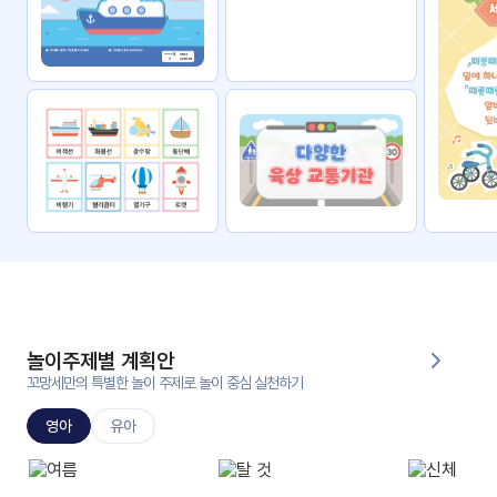
자료
패키
무료
지
꼬망
킨더캔
세 보
버스
드
스마
트프
렌즈
원
운
영
놀이주제별 계획안
가정
꼬망세만의 특별한 놀이 주제로 놀이 중심 실천하기
부모
통신
교육
문
영아
유아
문제
적응
행동
프로