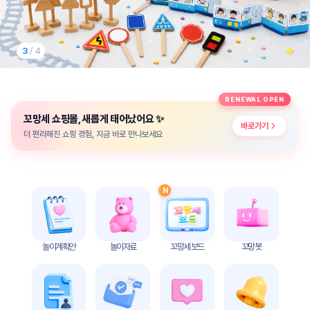
놀
이
계
획
3
/ 4
안
놀이
주제
월간
RENEWAL OPEN
별
계획
✨
꼬망세 쇼핑몰, 새롭게 태어났어요
계획
안
바로가기
안
더 편리해진 쇼핑 경험, 지금 바로 만나보세요
주간
단위
계획
계획
안
안
N
기본
안전
생활
교육
습관
놀이계획안
놀이자료
꼬망세 보드
꼬망봇
놀
이