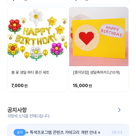
커
뮤
니
티
이벤
공지
트
사항
우리
후기
들의
봄 꽃 생일 파티 풍선 세트
[쫑이닷컴] 생일축하카드(10개)
게시
이야
판
기
7,000
15,000
인스
유튜
타그
브
램
공지사항
꼬망세 소식을 전해드립니다.
블로
그
※ 특색프로그램 콘텐츠 카테고리 개편 안내 ※
공지
08.03