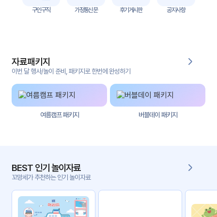
자
구인구직
가정통신문
후기게시판
공지사항
료
전
키오
체
스크
자료패키지
활동
그림
지
이번 달 행사/놀이 준비, 패키지로 한번에 완성하기
환경
PPT
구성
여름캠프 패키지
버블데이 패키지
동영
동요/
상
음원
문서
사진
서식
BEST 인기 놀이자료
꼬망세가 추천하는 인기 놀이자료
크래
놀이패
프트
키지