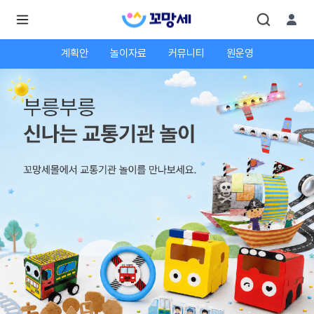
계획안
놀이자료
커뮤니티
원운영
로
로
그
그
인
하
인
시
회
면
원가
더
많
입
은
서
비
스
를
이
용
하
실
수
있
어
요.