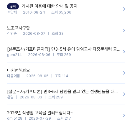
할 것 같습니다. 제 메이트 선생님께도 적극 추천할 예정입니다.좋은
기능을 개발해 주셔서 감사합니다.
게시판 이용에 대한 안내 및 공지
공지
꼬망세
2016-08-24
조회 65,206
보조교사구함
김인순
2026-08-07
조회 33
[설문조사/기프티콘지급] 만3-5세 유아 담임교사 다중문해력 교육 증진을 위한 설문조사
gem214
2026-08-06
조회 269
나처럼해봐요
다둥이맘
2026-08-05
조회 114
[설문조사/기프티콘] 만3-5세 담임을 맡고 있는 선생님들을 대상으로 설문조사를 합니다!
온달
2026-08-03
조회 259
2026년 식생활 교육을 알려드립니다~
dml5128
2026-07-29
조회 217