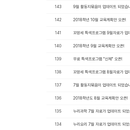
143
9월 활동지묶음이 업데이트 되었습
142
2018학년 10월 교육계획안 오픈!
141
꼬망세 특색프로그램 9월자료가 업
140
2018학년 9월 교육계획안 오픈!
139
무료 특색프로그램 "신체" 오픈!
138
꼬망세 특색프로그램 8월자료가 업
137
7월 활동지묶음이 업데이트 되었습
136
2018학년도 8월 교육계획안 오픈!
135
누리과학 7월 자료가 업데이트 되었
134
누리요리 7월 자료가 업데이트 되었