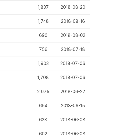
1,837
2018-08-20
1,748
2018-08-16
690
2018-08-02
756
2018-07-18
1,903
2018-07-06
1,708
2018-07-06
2,075
2018-06-22
654
2018-06-15
628
2018-06-08
602
2018-06-08