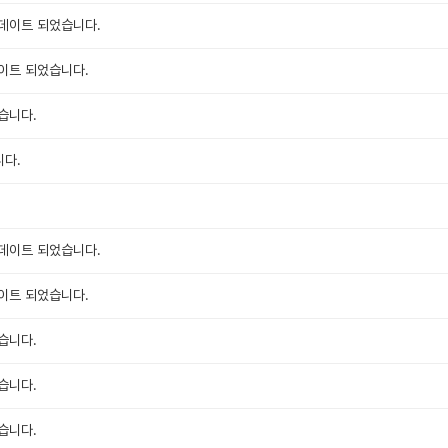
데이트 되었습니다.
이트 되었습니다.
습니다.
니다.
데이트 되었습니다.
이트 되었습니다.
습니다.
습니다.
습니다.