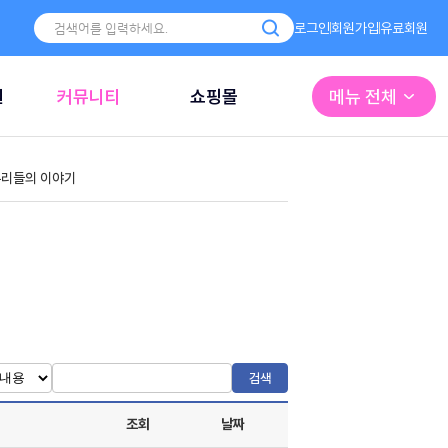
로그인
회원가입
유료회원
원
커뮤니티
쇼핑몰
메뉴 전체
리들의 이야기
검색
조회
날짜