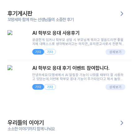
후기게시판
꼬망세와 함께 하는 선생님들의 소중한 후기
AI 학부모 응대 사용후기
궁금한게 있거나 학부모 상담 시 부모님께 뭐라고 말씀드리면 좋을
지에 대해스스로 생각해보려고는 하지만,,유치원교사로서 전문적인
지식은 가지고 있지만 막상 부모님이 이해하시기 쉽게 말로 풀어내
기타
기타
려니 어려울때가...^^(저만 그런거 아니죠 ㅜㅜ)꼬망봇의 장점은 지
상세보기
피티나 제미나이는 몇세이고 여자인지 남자인지 등그래도 좀 기본
정보를 제공하면서 물어봐야할 때가 있어그때마다 정보를 입력하는
것도,또 요즘 부모님들이 ai 활용하는 거를꺼려하시는 분들도 꽤 많
AI 학부모 응대 후기 이벤트 참여합니다.
으셔서 고민이 됐는데ai 학부모 응대를 써볼 수 있어서 좋았어요!앞
으로 쓸 일이 없다면 좋겠지만..ㅎ....(매일 매일이 조용히 지나갔으
안녕하세요!꼬망세에서 AI 알림장 기능이 나왔을 때부터 잘 사용하
면..)그리고 제가 신입 때 이게 있었더라면 ㅜㅜㅜㅜ?응대 팁이 정말
고 있었는데,이번에 학부모 응대 기능이 추가되었다고 해서 놀랐습
좋은거 같아요지금은 그래도 아이들이 잘 이해 되지만초임 때는 정
니다.저는 아직 어린이집 2년차 교사인데, 헤드 교사가 되어 학부모
말 어려워서 항상다른 선생님들께 도움을 요청했었거든요..ㅠ*일지
기타
기타
님 응대에 더 많은 부담을 느끼고 있습니다 ㅠㅠ이번에 제가 원에서
상세보기
쓸 때도 좀 도움이 되는 거 같아요!
겪은 일과 학부모님께 전달드렸던 내용을 함께 보시고,저와 비슷한
입장의 저연차 선생님들께도 작은 도움이 되었으면 좋겠습니다. 이
부분은 제가 꼬망봇에 간단하게 입력한 내용입니다.아이 기저귀 안
에 피처럼 보이는 부분이 있어서 오전 일과 동안 지켜보고,낮잠 이후
에 전화를 드릴 예정이었습니다.이 부분은 제가 입력한 내용에 대해
꼬망봇이 알려준 소통 스크립트입니다.전화로 소통할 예정이었어
서, 대화용을 활용했습니다.늘 전화로 학부모님과 소통할 때는 고민
을 많이 하는데,꼬망봇 덕분에 고민하는 시간을 줄이고 학부모님을
우리들의 이야기
안심시킬 수 있었습니다.이 부분은 꼬망봇이 추가로 알려준 응대 tip
입니다.학부모님께 전화를 드리기 전에, 내용을 숙지하여 좀 더 전문
소소한 이야기까지 함께 나눠요
성 있는 교사가 되어 대화를 나눌 수 있었습니다.꼬망세 AI학부모 응
대 팁을 실제로 사용해 본 후기이며,저는 고연차가 될 때까지도 애용