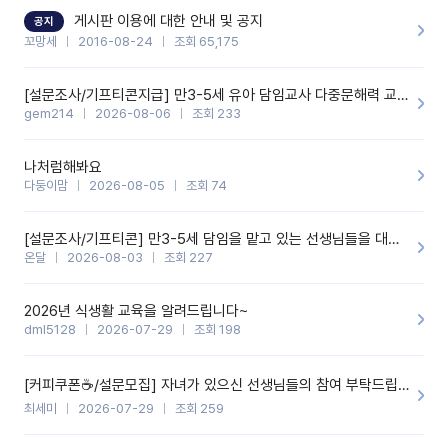
할 것 같습니다. 제 메이트 선생님께도 적극 추천할 예정입니다.좋은
기능을 개발해 주셔서 감사합니다.
게시판 이용에 대한 안내 및 공지
공지
꼬망세
2016-08-24
조회 65,175
[설문조사/기프티콘지급] 만3-5세 유아 담임교사 다중문해력 교육 증진을 위한 설문조사
gem214
2026-08-06
조회 233
나처럼해봐요
다둥이맘
2026-08-05
조회 74
[설문조사/기프티콘] 만3-5세 담임을 맡고 있는 선생님들을 대상으로 설문조사를 합니다!
온달
2026-08-03
조회 227
2026년 식생활 교육을 알려드립니다~
dml5128
2026-07-29
조회 198
[커피쿠폰☕️/설문모집] 자녀가 있으신 선생님들의 참여 부탁드립니다!!
최세미
2026-07-29
조회 259