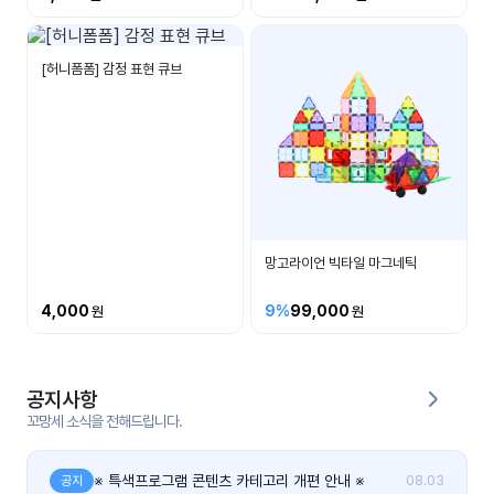
커
뮤
[허니폼폼] 감정 표현 큐브
니
티
이벤
공지
트
사항
우리
후기
들의
망고라이언 빅타일 마그네틱
게시
이야
판
기
4,000
9%
99,000
인스
유튜
타그
브
램
공지사항
꼬망세 소식을 전해드립니다.
블로
그
※ 특색프로그램 콘텐츠 카테고리 개편 안내 ※
공지
08.03