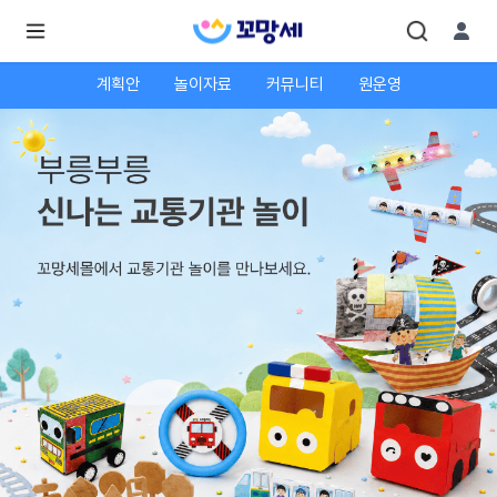
계획안
놀이자료
커뮤니티
원운영
로
로
그
그
인
하
인
시
회
면
원가
더
많
입
은
서
비
스
를
이
용
하
실
수
있
어
요.