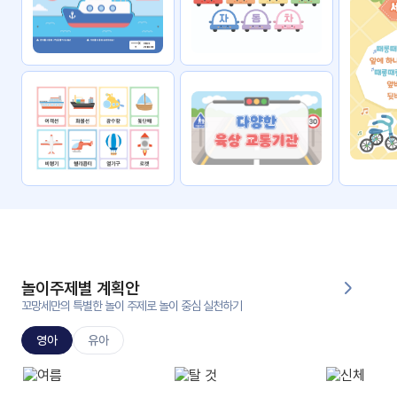
자료
패키
무료
지
꼬망
킨더캔
세 보
버스
드
스마
트프
렌즈
원
운
영
놀이주제별 계획안
가정
꼬망세만의 특별한 놀이 주제로 놀이 중심 실천하기
부모
통신
교육
문
영아
유아
문제
적응
행동
프로