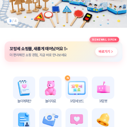
놀
이
계
획
3
/ 4
안
놀이
주제
월간
RENEWAL OPEN
별
계획
✨
꼬망세 쇼핑몰, 새롭게 태어났어요
계획
안
바로가기
안
더 편리해진 쇼핑 경험, 지금 바로 만나보세요
주간
단위
계획
계획
안
안
N
기본
안전
생활
교육
습관
놀이계획안
놀이자료
꼬망세 보드
꼬망봇
놀
이