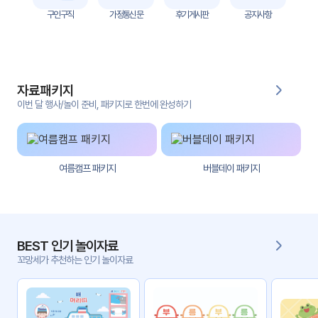
자
구인구직
가정통신문
후기게시판
공지사항
료
전
키오
체
스크
자료패키지
활동
그림
지
이번 달 행사/놀이 준비, 패키지로 한번에 완성하기
환경
PPT
구성
여름캠프 패키지
버블데이 패키지
동영
동요/
상
음원
문서
사진
서식
BEST 인기 놀이자료
꼬망세가 추천하는 인기 놀이자료
크래
놀이패
프트
키지