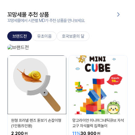
대처
그램
방법
꼬망세몰 추천 상품
꼬망세몰에서 시즌별 MD가 추천 상품을 만나보세요.
평
생
브랜드전
유초이음
호국보훈의 달
교
육
원
신상브랜드
온라
베스트 아이템들을 소개합니다.
줌
인 강
강의
의
무료
강의
수강
및
후기
세미
나
강의
원형 프러넬 렌즈 돋보기 손잡이형
망고라이언 미니마그네틱큐브 자석
자료
(1인용/5인용)
교구 자석블럭 집콕놀이
실
2,200
11%
30,900