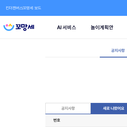
킨더캔버스
꼬망세 보드
AI 서비스
놀이계획안
공지사항
공지사항
새로 나왔어요
번호