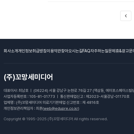
회사소개
개인정보취급방침
이용약관
찾아오시는길
FAQ자주하는질문
제휴&광고문
(주)꼬망세미디어
대표이사: 최남호 ㅣ (06224) 서울 강남구 논현로 76길 27 (역삼동, 에이포스페이스빌딩
사업자등록번호 : 105-81-01773 ㅣ 통신판매업신고 : 제2023-서울강남-01170호
업체명 : (주)꼬망세미디어 의료기기판매업 신고번호 : 제 4816호
개인정보관리책임자 : 최훈(
web@edupre.co.kr
)
Copyright © 1995-2025 (주)꼬망세미디어 All rights reserved.