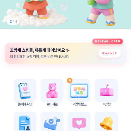
놀
이
계
획
2
/ 4
안
놀이
주제
월간
RENEWAL OPEN
별
계획
✨
꼬망세 쇼핑몰, 새롭게 태어났어요
계획
안
바로가기
안
더 편리해진 쇼핑 경험, 지금 바로 만나보세요
주간
단위
계획
계획
안
안
N
기본
안전
생활
교육
습관
놀이계획안
놀이자료
꼬망세 보드
꼬망봇
놀
이