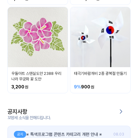
커
뮤
니
티
이벤
공지
트
사항
우리
후기
들의
우돌아트 스텐실도안 2388 우리
태극기바람개비 2종 광복절 만들기
게시
이야
나라 무궁화 꽃 도안
판
기
3,200
9%
900
인스
유튜
타그
브
램
공지사항
꼬망세 소식을 전해드립니다.
블로
그
※ 특색프로그램 콘텐츠 카테고리 개편 안내 ※
공지
08.03