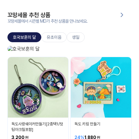
대처
그램
방법
꼬망세몰 추천 상품
꼬망세몰에서 시즌별 MD가 추천 상품을 만나보세요.
평
생
호국보훈의 달
유초이음
생일
교
육
원
호국보훈의 달
온라
나라 사랑을 배워요
줌
인 강
강의
의
무료
강의
수강
및
후기
세미
나
강의
독도사랑쉐이커만들기[2종택1/컷
독도 키링 만들기
자료
팅아크릴포함]
실
3,200
24%
1,880