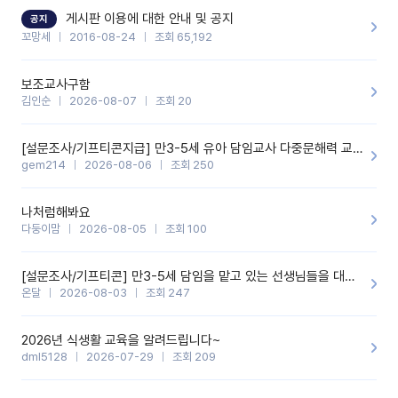
할 것 같습니다. 제 메이트 선생님께도 적극 추천할 예정입니다.좋은
기능을 개발해 주셔서 감사합니다.
게시판 이용에 대한 안내 및 공지
공지
꼬망세
2016-08-24
조회 65,192
보조교사구함
김인순
2026-08-07
조회 20
[설문조사/기프티콘지급] 만3-5세 유아 담임교사 다중문해력 교육 증진을 위한 설문조사
gem214
2026-08-06
조회 250
나처럼해봐요
다둥이맘
2026-08-05
조회 100
[설문조사/기프티콘] 만3-5세 담임을 맡고 있는 선생님들을 대상으로 설문조사를 합니다!
온달
2026-08-03
조회 247
2026년 식생활 교육을 알려드립니다~
dml5128
2026-07-29
조회 209