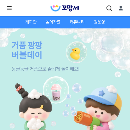
계획안
놀이자료
커뮤니티
원운영
로
로
그
그
인
하
인
시
회
면
원가
더
많
입
은
서
비
스
를
이
용
하
실
수
있
어
요.