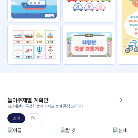
자료
패키
무료
지
꼬망
킨더캔
세 보
버스
드
스마
트프
렌즈
원
운
영
놀이주제별 계획안
가정
꼬망세만의 특별한 놀이 주제로 놀이 중심 실천하기
부모
통신
교육
문
영아
유아
문제
적응
행동
프로