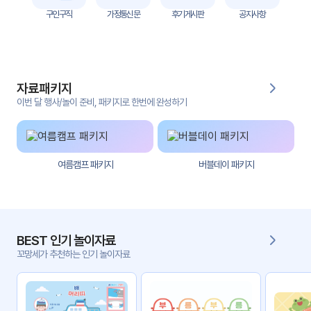
자
구인구직
가정통신문
후기게시판
공지사항
료
전
키오
체
스크
자료패키지
활동
그림
지
이번 달 행사/놀이 준비, 패키지로 한번에 완성하기
환경
PPT
구성
여름캠프 패키지
버블데이 패키지
동영
동요/
상
음원
문서
사진
서식
BEST 인기 놀이자료
꼬망세가 추천하는 인기 놀이자료
크래
놀이패
프트
키지