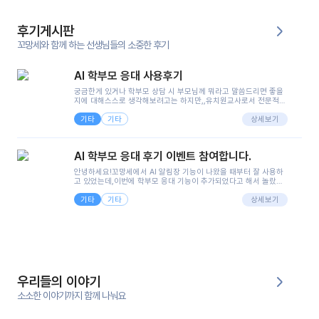
후기게시판
꼬망세와 함께 하는 선생님들의 소중한 후기
AI 학부모 응대 사용후기
궁금한게 있거나 학부모 상담 시 부모님께 뭐라고 말씀드리면 좋을
지에 대해스스로 생각해보려고는 하지만,,유치원교사로서 전문적인
지식은 가지고 있지만 막상 부모님이 이해하시기 쉽게 말로 풀어내
기타
기타
려니 어려울때가...^^(저만 그런거 아니죠 ㅜㅜ)꼬망봇의 장점은 지
상세보기
피티나 제미나이는 몇세이고 여자인지 남자인지 등그래도 좀 기본
정보를 제공하면서 물어봐야할 때가 있어그때마다 정보를 입력하는
것도,또 요즘 부모님들이 ai 활용하는 거를꺼려하시는 분들도 꽤 많
AI 학부모 응대 후기 이벤트 참여합니다.
으셔서 고민이 됐는데ai 학부모 응대를 써볼 수 있어서 좋았어요!앞
으로 쓸 일이 없다면 좋겠지만..ㅎ....(매일 매일이 조용히 지나갔으
안녕하세요!꼬망세에서 AI 알림장 기능이 나왔을 때부터 잘 사용하
면..)그리고 제가 신입 때 이게 있었더라면 ㅜㅜㅜㅜ?응대 팁이 정말
고 있었는데,이번에 학부모 응대 기능이 추가되었다고 해서 놀랐습
좋은거 같아요지금은 그래도 아이들이 잘 이해 되지만초임 때는 정
니다.저는 아직 어린이집 2년차 교사인데, 헤드 교사가 되어 학부모
말 어려워서 항상다른 선생님들께 도움을 요청했었거든요..ㅠ*일지
기타
기타
님 응대에 더 많은 부담을 느끼고 있습니다 ㅠㅠ이번에 제가 원에서
상세보기
쓸 때도 좀 도움이 되는 거 같아요!
겪은 일과 학부모님께 전달드렸던 내용을 함께 보시고,저와 비슷한
입장의 저연차 선생님들께도 작은 도움이 되었으면 좋겠습니다. 이
부분은 제가 꼬망봇에 간단하게 입력한 내용입니다.아이 기저귀 안
에 피처럼 보이는 부분이 있어서 오전 일과 동안 지켜보고,낮잠 이후
에 전화를 드릴 예정이었습니다.이 부분은 제가 입력한 내용에 대해
꼬망봇이 알려준 소통 스크립트입니다.전화로 소통할 예정이었어
서, 대화용을 활용했습니다.늘 전화로 학부모님과 소통할 때는 고민
을 많이 하는데,꼬망봇 덕분에 고민하는 시간을 줄이고 학부모님을
우리들의 이야기
안심시킬 수 있었습니다.이 부분은 꼬망봇이 추가로 알려준 응대 tip
입니다.학부모님께 전화를 드리기 전에, 내용을 숙지하여 좀 더 전문
소소한 이야기까지 함께 나눠요
성 있는 교사가 되어 대화를 나눌 수 있었습니다.꼬망세 AI학부모 응
대 팁을 실제로 사용해 본 후기이며,저는 고연차가 될 때까지도 애용