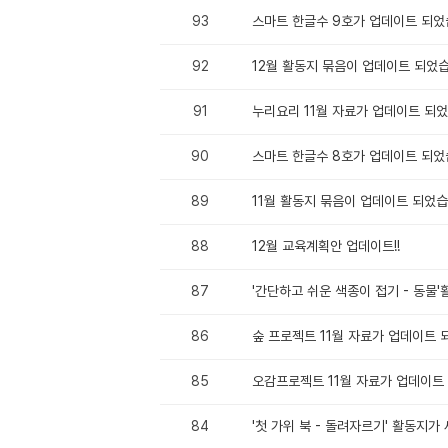
93
스마트 한글수 9호가 업데이트 되었
92
12월 활동지 묶음이 업데이트 되었습
91
누리요리 11월 자료가 업데이트 되
90
스마트 한글수 8호가 업데이트 되었
89
11월 활동지 묶음이 업데이트 되었습
88
12월 교육계획안 업데이트!!
87
'간단하고 쉬운 색종이 접기 - 동물
86
숲 프로젝트 11월 자료가 업데이트 
85
오감프로젝트 11월 자료가 업데이트
84
'첫 가위 북 - 돌려자르기' 활동지가