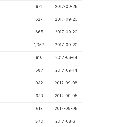
671
2017-09-25
627
2017-09-20
665
2017-09-20
1,057
2017-09-20
610
2017-09-14
587
2017-09-14
942
2017-09-08
933
2017-09-05
613
2017-09-05
870
2017-08-31