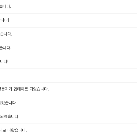
습니다.
니다!
었습니다.
습니다.
니다!
'활동지가 업데이트 되었습니다.
되었습니다.
 되었습니다.
 새로 나왔습니다.