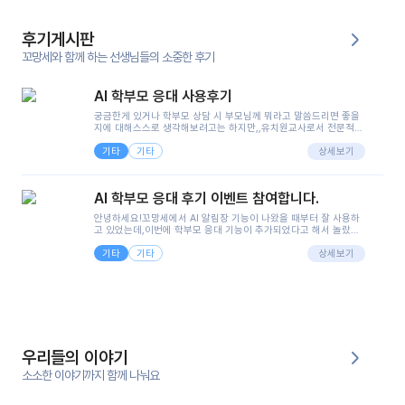
후기게시판
꼬망세와 함께 하는 선생님들의 소중한 후기
AI 학부모 응대 사용후기
궁금한게 있거나 학부모 상담 시 부모님께 뭐라고 말씀드리면 좋을
지에 대해스스로 생각해보려고는 하지만,,유치원교사로서 전문적인
지식은 가지고 있지만 막상 부모님이 이해하시기 쉽게 말로 풀어내
기타
기타
려니 어려울때가...^^(저만 그런거 아니죠 ㅜㅜ)꼬망봇의 장점은 지
상세보기
피티나 제미나이는 몇세이고 여자인지 남자인지 등그래도 좀 기본
정보를 제공하면서 물어봐야할 때가 있어그때마다 정보를 입력하는
것도,또 요즘 부모님들이 ai 활용하는 거를꺼려하시는 분들도 꽤 많
AI 학부모 응대 후기 이벤트 참여합니다.
으셔서 고민이 됐는데ai 학부모 응대를 써볼 수 있어서 좋았어요!앞
으로 쓸 일이 없다면 좋겠지만..ㅎ....(매일 매일이 조용히 지나갔으
안녕하세요!꼬망세에서 AI 알림장 기능이 나왔을 때부터 잘 사용하
면..)그리고 제가 신입 때 이게 있었더라면 ㅜㅜㅜㅜ?응대 팁이 정말
고 있었는데,이번에 학부모 응대 기능이 추가되었다고 해서 놀랐습
좋은거 같아요지금은 그래도 아이들이 잘 이해 되지만초임 때는 정
니다.저는 아직 어린이집 2년차 교사인데, 헤드 교사가 되어 학부모
말 어려워서 항상다른 선생님들께 도움을 요청했었거든요..ㅠ*일지
기타
기타
님 응대에 더 많은 부담을 느끼고 있습니다 ㅠㅠ이번에 제가 원에서
상세보기
쓸 때도 좀 도움이 되는 거 같아요!
겪은 일과 학부모님께 전달드렸던 내용을 함께 보시고,저와 비슷한
입장의 저연차 선생님들께도 작은 도움이 되었으면 좋겠습니다. 이
부분은 제가 꼬망봇에 간단하게 입력한 내용입니다.아이 기저귀 안
에 피처럼 보이는 부분이 있어서 오전 일과 동안 지켜보고,낮잠 이후
에 전화를 드릴 예정이었습니다.이 부분은 제가 입력한 내용에 대해
꼬망봇이 알려준 소통 스크립트입니다.전화로 소통할 예정이었어
서, 대화용을 활용했습니다.늘 전화로 학부모님과 소통할 때는 고민
을 많이 하는데,꼬망봇 덕분에 고민하는 시간을 줄이고 학부모님을
우리들의 이야기
안심시킬 수 있었습니다.이 부분은 꼬망봇이 추가로 알려준 응대 tip
입니다.학부모님께 전화를 드리기 전에, 내용을 숙지하여 좀 더 전문
소소한 이야기까지 함께 나눠요
성 있는 교사가 되어 대화를 나눌 수 있었습니다.꼬망세 AI학부모 응
대 팁을 실제로 사용해 본 후기이며,저는 고연차가 될 때까지도 애용