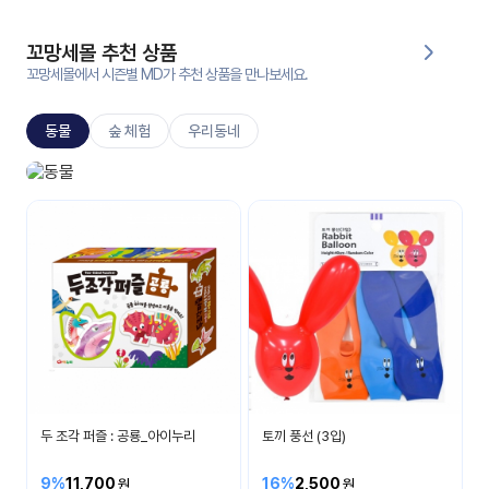
대처
그램
방법
꼬망세몰 추천 상품
꼬망세몰에서 시즌별 MD가 추천 상품을 만나보세요.
평
생
동물
숲 체험
우리동네
교
육
원
동물놀이
온라
다양한 동물이 있어요
줌
인 강
강의
의
무료
강의
수강
및
후기
세미
나
강의
두 조각 퍼즐 : 공룡_아이누리
토끼 풍선 (3입)
자료
실
9%
11,700
16%
2,500