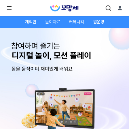
계획안
놀이자료
커뮤니티
원운영
로
로
그
그
인
하
인
시
회
면
원가
더
많
입
은
서
비
스
를
이
용
하
실
수
있
어
요.