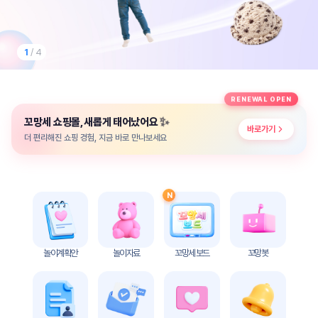
놀
이
계
획
1
/ 4
안
놀이
주제
월간
RENEWAL OPEN
별
계획
✨
꼬망세 쇼핑몰, 새롭게 태어났어요
계획
안
바로가기
안
더 편리해진 쇼핑 경험, 지금 바로 만나보세요
주간
단위
계획
계획
안
안
N
기본
안전
생활
교육
습관
놀이계획안
놀이자료
꼬망세 보드
꼬망봇
놀
이