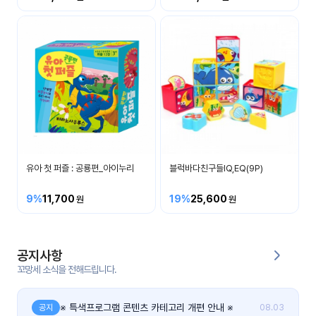
커
뮤
니
티
이벤
공지
트
사항
우리
후기
들의
유아 첫 퍼즐 : 공룡편_아이누리
블럭바다친구들IQ,EQ(9P)
게시
이야
판
기
9%
11,700
19%
25,600
인스
유튜
타그
브
램
공지사항
꼬망세 소식을 전해드립니다.
블로
그
※ 특색프로그램 콘텐츠 카테고리 개편 안내 ※
공지
08.03