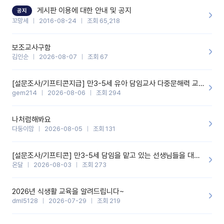
할 것 같습니다. 제 메이트 선생님께도 적극 추천할 예정입니다.좋은
기능을 개발해 주셔서 감사합니다.
게시판 이용에 대한 안내 및 공지
공지
꼬망세
2016-08-24
조회 65,218
보조교사구함
김인순
2026-08-07
조회 67
[설문조사/기프티콘지급] 만3-5세 유아 담임교사 다중문해력 교육 증진을 위한 설문조사
gem214
2026-08-06
조회 294
나처럼해봐요
다둥이맘
2026-08-05
조회 131
[설문조사/기프티콘] 만3-5세 담임을 맡고 있는 선생님들을 대상으로 설문조사를 합니다!
온달
2026-08-03
조회 273
2026년 식생활 교육을 알려드립니다~
dml5128
2026-07-29
조회 219