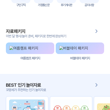
자
구인구직
가정통신문
후기게시판
공지사항
료
전
키오
체
스크
자료패키지
활동
그림
지
이번 달 행사/놀이 준비, 패키지로 한번에 완성하기
환경
PPT
구성
여름캠프 패키지
버블데이 패키지
동영
동요/
상
음원
문서
사진
서식
BEST 인기 놀이자료
꼬망세가 추천하는 인기 놀이자료
크래
놀이패
프트
키지