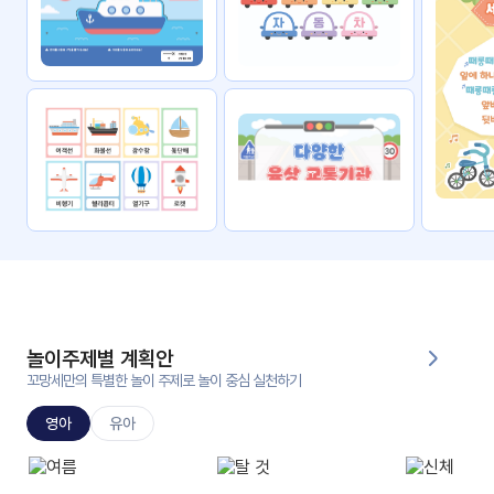
자료
패키
무료
지
꼬망
킨더캔
세 보
버스
드
스마
트프
렌즈
원
운
영
놀이주제별 계획안
가정
꼬망세만의 특별한 놀이 주제로 놀이 중심 실천하기
부모
통신
교육
문
영아
유아
문제
적응
행동
프로