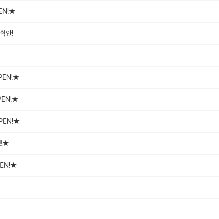
EN!★
획안!
PEN!★
PEN!★
PEN!★
!!★
EN!★