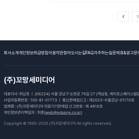
1
회사소개
개인정보취급방침
이용약관
찾아오시는길
FAQ자주하는질문
제휴&광고문
(주)꼬망세미디어
대표이사: 최남호 ㅣ (06224) 서울 강남구 논현로 76길 27 (역삼동, 에이포스페이스빌딩
사업자등록번호 : 105-81-01773 ㅣ 통신판매업신고 : 제2023-서울강남-01170호
업체명 : (주)꼬망세미디어 의료기기판매업 신고번호 : 제 4816호
개인정보관리책임자 : 최훈(
web@edupre.co.kr
)
Copyright © 1995-2025 (주)꼬망세미디어 All rights reserved.