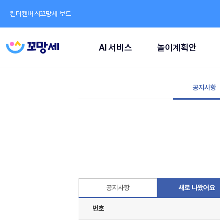
킨더캔버스
꼬망세 보드
AI 서비스
놀이계획안
공지사항
공지사항
새로 나왔어요
번호