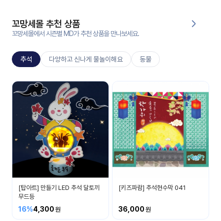
대처
그램
방법
꼬망세몰 추천 상품
꼬망세몰에서 시즌별 MD가 추천 상품을 만나보세요.
평
생
추석
다양하고 신나게 물놀이해요
동물
교
육
원
추석
온라
추석명절에 대해 알아봐요
줌
인 강
강의
의
무료
강의
수강
및
후기
세미
나
[탑아트] 만들기 LED 추석 달토끼
[키즈파람] 추석현수막 041
강의
무드등
자료
16%
4,300
36,000
실