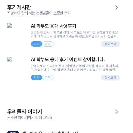
후기게시판
꼬망세와 함께 하는 선생님들의 소중한 후기
AI 학부모 응대 사용후기
궁금한게 있거나 학부모 상담 시 부모님께 뭐라고 말씀드리면 좋을
지에 대해스스로 생각해보려고는 하지만,,유치원교사로서 전문적인
지식은 가지고 있지만 막상 부모님이 이해하시기 쉽게 말로 풀어내
기타
기타
려니 어려울때가...^^(저만 그런거 아니죠 ㅜㅜ)꼬망봇의 장점은 지
상세보기
피티나 제미나이는 몇세이고 여자인지 남자인지 등그래도 좀 기본
정보를 제공하면서 물어봐야할 때가 있어그때마다 정보를 입력하는
것도,또 요즘 부모님들이 ai 활용하는 거를꺼려하시는 분들도 꽤 많
AI 학부모 응대 후기 이벤트 참여합니다.
으셔서 고민이 됐는데ai 학부모 응대를 써볼 수 있어서 좋았어요!앞
으로 쓸 일이 없다면 좋겠지만..ㅎ....(매일 매일이 조용히 지나갔으
안녕하세요!꼬망세에서 AI 알림장 기능이 나왔을 때부터 잘 사용하
면..)그리고 제가 신입 때 이게 있었더라면 ㅜㅜㅜㅜ?응대 팁이 정말
고 있었는데,이번에 학부모 응대 기능이 추가되었다고 해서 놀랐습
좋은거 같아요지금은 그래도 아이들이 잘 이해 되지만초임 때는 정
니다.저는 아직 어린이집 2년차 교사인데, 헤드 교사가 되어 학부모
말 어려워서 항상다른 선생님들께 도움을 요청했었거든요..ㅠ*일지
기타
기타
님 응대에 더 많은 부담을 느끼고 있습니다 ㅠㅠ이번에 제가 원에서
상세보기
쓸 때도 좀 도움이 되는 거 같아요!
겪은 일과 학부모님께 전달드렸던 내용을 함께 보시고,저와 비슷한
입장의 저연차 선생님들께도 작은 도움이 되었으면 좋겠습니다. 이
부분은 제가 꼬망봇에 간단하게 입력한 내용입니다.아이 기저귀 안
에 피처럼 보이는 부분이 있어서 오전 일과 동안 지켜보고,낮잠 이후
에 전화를 드릴 예정이었습니다.이 부분은 제가 입력한 내용에 대해
꼬망봇이 알려준 소통 스크립트입니다.전화로 소통할 예정이었어
서, 대화용을 활용했습니다.늘 전화로 학부모님과 소통할 때는 고민
을 많이 하는데,꼬망봇 덕분에 고민하는 시간을 줄이고 학부모님을
우리들의 이야기
안심시킬 수 있었습니다.이 부분은 꼬망봇이 추가로 알려준 응대 tip
입니다.학부모님께 전화를 드리기 전에, 내용을 숙지하여 좀 더 전문
소소한 이야기까지 함께 나눠요
성 있는 교사가 되어 대화를 나눌 수 있었습니다.꼬망세 AI학부모 응
대 팁을 실제로 사용해 본 후기이며,저는 고연차가 될 때까지도 애용
할 것 같습니다. 제 메이트 선생님께도 적극 추천할 예정입니다.좋은
기능을 개발해 주셔서 감사합니다.