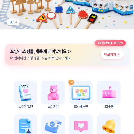
놀
이
계
획
3
/ 4
안
놀이
주제
월간
RENEWAL OPEN
별
계획
✨
꼬망세 쇼핑몰, 새롭게 태어났어요
계획
안
바로가기
안
더 편리해진 쇼핑 경험, 지금 바로 만나보세요
주간
단위
계획
계획
안
안
N
기본
안전
생활
교육
습관
놀이계획안
놀이자료
꼬망세 보드
꼬망봇
놀
이