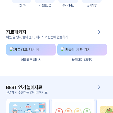
자
구인구직
가정통신문
후기게시판
공지사항
료
전
키오
체
스크
자료패키지
활동
그림
지
이번 달 행사/놀이 준비, 패키지로 한번에 완성하기
환경
PPT
구성
여름캠프 패키지
버블데이 패키지
동영
동요/
상
음원
문서
사진
서식
BEST 인기 놀이자료
꼬망세가 추천하는 인기 놀이자료
크래
놀이패
프트
키지