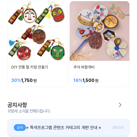
커
뮤
니
티
이벤
공지
트
사항
DIY 전통 탈 키링 만들기
추석 바람개비
우리
후기
들의
게시
이야
판
30%
1,750
16%
1,500
기
인스
유튜
타그
공지사항
브
램
꼬망세 소식을 전해드립니다.
블로
그
※ 특색프로그램 콘텐츠 카테고리 개편 안내 ※
공지
08.03