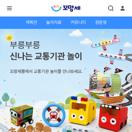
계획안
놀이자료
커뮤니티
원운영
로
로
그
그
인
하
인
시
회
면
원가
더
많
입
은
서
비
스
를
이
용
하
실
수
있
어
요.