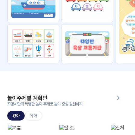
자료
패키
무료
지
꼬망
킨더캔
세 보
버스
드
스마
트프
렌즈
원
운
영
놀이주제별 계획안
가정
꼬망세만의 특별한 놀이 주제로 놀이 중심 실천하기
부모
통신
교육
문
영아
유아
문제
적응
행동
프로