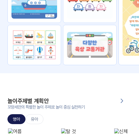
자료
패키
무료
지
꼬망
킨더캔
세 보
버스
드
스마
트프
렌즈
원
운
영
놀이주제별 계획안
가정
꼬망세만의 특별한 놀이 주제로 놀이 중심 실천하기
부모
통신
교육
문
영아
유아
문제
적응
행동
프로