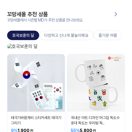
대처
그램
방법
꼬망세몰 추천 상품
꼬망세몰에서 시즌별 MD가 추천 상품을 만나보세요.
평
생
호국보훈의 달
다양하고 신나게 물놀이해요
즐거운 여름
교
육
원
호국보훈의 달
온라
나라 사랑을 배워요
줌
인 강
강의
의
무료
강의
수강
및
후기
세미
나
강의
태극기바람개비 스티커세트 태극기
국내산 아트 디자인 머그컵 독도수
자료
그리기
호대 독도는 우리땅 독..
실
9%
1,900
55%
5,800