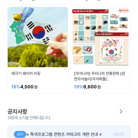
커
뮤
니
티
이벤
공지
트
사항
우리
후기
들의
태극기 쉐이커 키링
[자석나라] 우리나라 전통문화 (양
게시
이야
면자석놀이/자석퍼즐/..
판
기
18%
4,500
19%
9,600
인스
유튜
타그
브
램
공지사항
꼬망세 소식을 전해드립니다.
블로
그
※ 특색프로그램 콘텐츠 카테고리 개편 안내 ※
공지
08.03