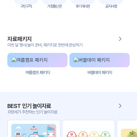
자
구인구직
가정통신문
후기게시판
공지사항
료
전
키오
체
스크
자료패키지
활동
그림
지
이번 달 행사/놀이 준비, 패키지로 한번에 완성하기
환경
PPT
구성
여름캠프 패키지
버블데이 패키지
동영
동요/
상
음원
문서
사진
서식
BEST 인기 놀이자료
꼬망세가 추천하는 인기 놀이자료
크래
놀이패
프트
키지