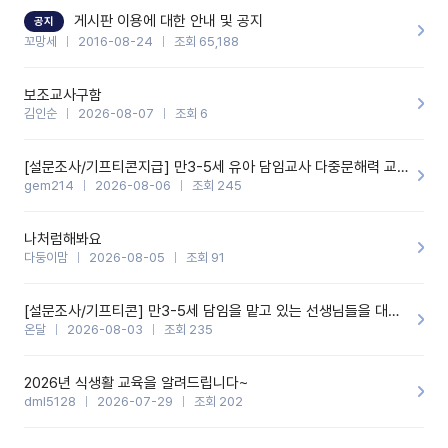
할 것 같습니다. 제 메이트 선생님께도 적극 추천할 예정입니다.좋은
기능을 개발해 주셔서 감사합니다.
게시판 이용에 대한 안내 및 공지
공지
꼬망세
2016-08-24
조회 65,188
보조교사구함
김인순
2026-08-07
조회 6
[설문조사/기프티콘지급] 만3-5세 유아 담임교사 다중문해력 교육 증진을 위한 설문조사
gem214
2026-08-06
조회 245
나처럼해봐요
다둥이맘
2026-08-05
조회 91
[설문조사/기프티콘] 만3-5세 담임을 맡고 있는 선생님들을 대상으로 설문조사를 합니다!
온달
2026-08-03
조회 235
2026년 식생활 교육을 알려드립니다~
dml5128
2026-07-29
조회 202