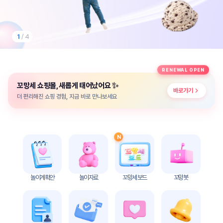
놀
이
계
획
2
/ 4
안
놀이
주제
월간
RENEWAL OPEN
별
계획
✨
꼬망세 쇼핑몰, 새롭게 태어났어요
계획
안
바로가기
안
더 편리해진 쇼핑 경험, 지금 바로 만나보세요
주간
단위
계획
계획
안
안
N
기본
안전
생활
교육
습관
놀이계획안
놀이자료
꼬망세 보드
꼬망봇
놀
이