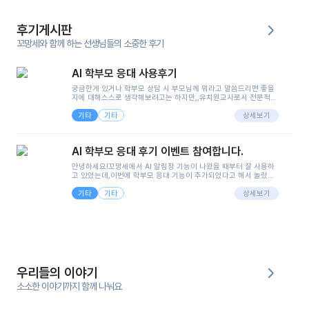
후기게시판
꼬망세와 함께 하는 선생님들의 소중한 후기
AI 학부모 응대 사용후기
궁금한게 있거나 학부모 상담 시 부모님께 뭐라고 말씀드리면 좋을
지에 대해스스로 생각해보려고는 하지만,,유치원교사로서 전문적인
지식은 가지고 있지만 막상 부모님이 이해하시기 쉽게 말로 풀어내
기타
기타
려니 어려울때가...^^(저만 그런거 아니죠 ㅜㅜ)꼬망봇의 장점은 지
상세보기
피티나 제미나이는 몇세이고 여자인지 남자인지 등그래도 좀 기본
정보를 제공하면서 물어봐야할 때가 있어그때마다 정보를 입력하는
것도,또 요즘 부모님들이 ai 활용하는 거를꺼려하시는 분들도 꽤 많
AI 학부모 응대 후기 이벤트 참여합니다.
으셔서 고민이 됐는데ai 학부모 응대를 써볼 수 있어서 좋았어요!앞
으로 쓸 일이 없다면 좋겠지만..ㅎ....(매일 매일이 조용히 지나갔으
안녕하세요!꼬망세에서 AI 알림장 기능이 나왔을 때부터 잘 사용하
면..)그리고 제가 신입 때 이게 있었더라면 ㅜㅜㅜㅜ?응대 팁이 정말
고 있었는데,이번에 학부모 응대 기능이 추가되었다고 해서 놀랐습
좋은거 같아요지금은 그래도 아이들이 잘 이해 되지만초임 때는 정
니다.저는 아직 어린이집 2년차 교사인데, 헤드 교사가 되어 학부모
말 어려워서 항상다른 선생님들께 도움을 요청했었거든요..ㅠ*일지
기타
기타
님 응대에 더 많은 부담을 느끼고 있습니다 ㅠㅠ이번에 제가 원에서
상세보기
쓸 때도 좀 도움이 되는 거 같아요!
겪은 일과 학부모님께 전달드렸던 내용을 함께 보시고,저와 비슷한
입장의 저연차 선생님들께도 작은 도움이 되었으면 좋겠습니다. 이
부분은 제가 꼬망봇에 간단하게 입력한 내용입니다.아이 기저귀 안
에 피처럼 보이는 부분이 있어서 오전 일과 동안 지켜보고,낮잠 이후
에 전화를 드릴 예정이었습니다.이 부분은 제가 입력한 내용에 대해
꼬망봇이 알려준 소통 스크립트입니다.전화로 소통할 예정이었어
서, 대화용을 활용했습니다.늘 전화로 학부모님과 소통할 때는 고민
을 많이 하는데,꼬망봇 덕분에 고민하는 시간을 줄이고 학부모님을
우리들의 이야기
안심시킬 수 있었습니다.이 부분은 꼬망봇이 추가로 알려준 응대 tip
입니다.학부모님께 전화를 드리기 전에, 내용을 숙지하여 좀 더 전문
소소한 이야기까지 함께 나눠요
성 있는 교사가 되어 대화를 나눌 수 있었습니다.꼬망세 AI학부모 응
대 팁을 실제로 사용해 본 후기이며,저는 고연차가 될 때까지도 애용