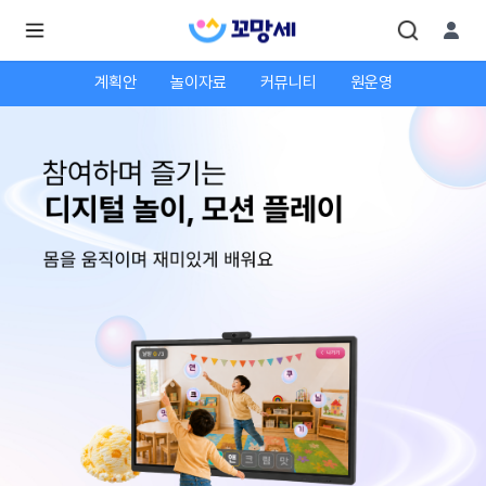
계획안
놀이자료
커뮤니티
원운영
로
로
그
그
인
하
인
시
회
면
원가
더
많
입
은
서
비
스
를
이
용
하
실
수
있
어
요.