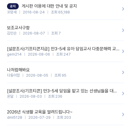
할 것 같습니다. 제 메이트 선생님께도 적극 추천할 예정입니다.좋은
기능을 개발해 주셔서 감사합니다.
게시판 이용에 대한 안내 및 공지
공지
꼬망세
2016-08-24
조회 65,188
보조교사구함
김인순
2026-08-07
조회 7
[설문조사/기프티콘지급] 만3-5세 유아 담임교사 다중문해력 교육 증진을 위한 설문조사
gem214
2026-08-06
조회 247
나처럼해봐요
다둥이맘
2026-08-05
조회 95
[설문조사/기프티콘] 만3-5세 담임을 맡고 있는 선생님들을 대상으로 설문조사를 합니다!
온달
2026-08-03
조회 236
2026년 식생활 교육을 알려드립니다~
dml5128
2026-07-29
조회 203