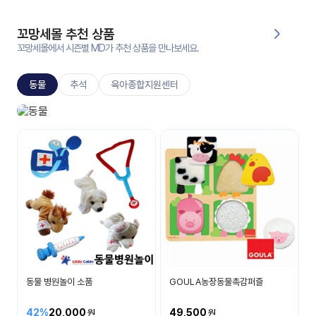
대처
그램
방법
꼬망세몰 추천 상품
꼬망세몰에서 시즌별 MD가 추천 상품을 만나보세요.
평
생
동물
추석
육아종합지원센터
교
육
원
동물놀이
온라
다양한 동물이 있어요
줌
인 강
강의
의
무료
강의
수강
및
후기
세미
나
강의
동물 병원놀이 소품
GOULA농장동물촉감퍼즐
자료
실
42%
20,000
49,500