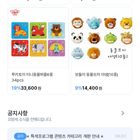
커
뮤
니
티
이벤
공지
트
사항
우리
후기
들의
투키토이 미니동물퍼즐6종
보들이 동물모자 야생(10종)
게시
이야
34pcs
판
기
19%
33,600
9%
14,400
인스
유튜
타그
브
램
공지사항
꼬망세 소식을 전해드립니다.
블로
그
※ 특색프로그램 콘텐츠 카테고리 개편 안내 ※
공지
08.03