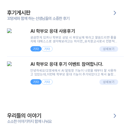
후기게시판
꼬망세와 함께 하는 선생님들의 소중한 후기
AI 학부모 응대 사용후기
궁금한게 있거나 학부모 상담 시 부모님께 뭐라고 말씀드리면 좋을
지에 대해스스로 생각해보려고는 하지만,,유치원교사로서 전문적인
지식은 가지고 있지만 막상 부모님이 이해하시기 쉽게 말로 풀어내
기타
기타
려니 어려울때가...^^(저만 그런거 아니죠 ㅜㅜ)꼬망봇의 장점은 지
상세보기
피티나 제미나이는 몇세이고 여자인지 남자인지 등그래도 좀 기본
정보를 제공하면서 물어봐야할 때가 있어그때마다 정보를 입력하는
것도,또 요즘 부모님들이 ai 활용하는 거를꺼려하시는 분들도 꽤 많
AI 학부모 응대 후기 이벤트 참여합니다.
으셔서 고민이 됐는데ai 학부모 응대를 써볼 수 있어서 좋았어요!앞
으로 쓸 일이 없다면 좋겠지만..ㅎ....(매일 매일이 조용히 지나갔으
안녕하세요!꼬망세에서 AI 알림장 기능이 나왔을 때부터 잘 사용하
면..)그리고 제가 신입 때 이게 있었더라면 ㅜㅜㅜㅜ?응대 팁이 정말
고 있었는데,이번에 학부모 응대 기능이 추가되었다고 해서 놀랐습
좋은거 같아요지금은 그래도 아이들이 잘 이해 되지만초임 때는 정
니다.저는 아직 어린이집 2년차 교사인데, 헤드 교사가 되어 학부모
말 어려워서 항상다른 선생님들께 도움을 요청했었거든요..ㅠ*일지
기타
기타
님 응대에 더 많은 부담을 느끼고 있습니다 ㅠㅠ이번에 제가 원에서
상세보기
쓸 때도 좀 도움이 되는 거 같아요!
겪은 일과 학부모님께 전달드렸던 내용을 함께 보시고,저와 비슷한
입장의 저연차 선생님들께도 작은 도움이 되었으면 좋겠습니다. 이
부분은 제가 꼬망봇에 간단하게 입력한 내용입니다.아이 기저귀 안
에 피처럼 보이는 부분이 있어서 오전 일과 동안 지켜보고,낮잠 이후
에 전화를 드릴 예정이었습니다.이 부분은 제가 입력한 내용에 대해
꼬망봇이 알려준 소통 스크립트입니다.전화로 소통할 예정이었어
서, 대화용을 활용했습니다.늘 전화로 학부모님과 소통할 때는 고민
을 많이 하는데,꼬망봇 덕분에 고민하는 시간을 줄이고 학부모님을
우리들의 이야기
안심시킬 수 있었습니다.이 부분은 꼬망봇이 추가로 알려준 응대 tip
입니다.학부모님께 전화를 드리기 전에, 내용을 숙지하여 좀 더 전문
소소한 이야기까지 함께 나눠요
성 있는 교사가 되어 대화를 나눌 수 있었습니다.꼬망세 AI학부모 응
대 팁을 실제로 사용해 본 후기이며,저는 고연차가 될 때까지도 애용