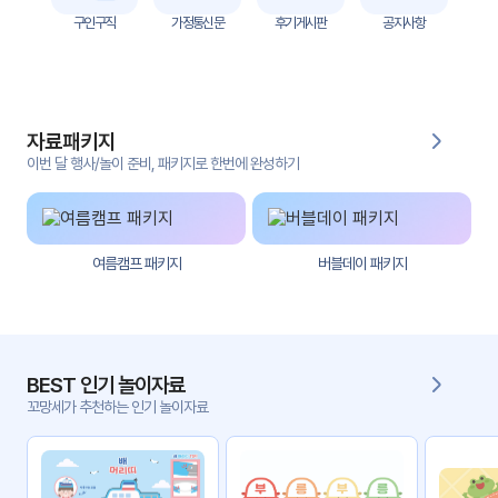
자
구인구직
가정통신문
후기게시판
공지사항
료
전
키오
체
스크
자료패키지
활동
그림
지
이번 달 행사/놀이 준비, 패키지로 한번에 완성하기
환경
PPT
구성
여름캠프 패키지
버블데이 패키지
동영
동요/
상
음원
문서
사진
서식
BEST 인기 놀이자료
꼬망세가 추천하는 인기 놀이자료
크래
놀이패
프트
키지