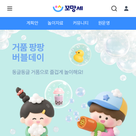
계획안
놀이자료
커뮤니티
원운영
로
로
그
그
인
하
인
시
회
면
원가
더
많
입
은
서
비
스
를
이
용
하
실
수
있
어
요.