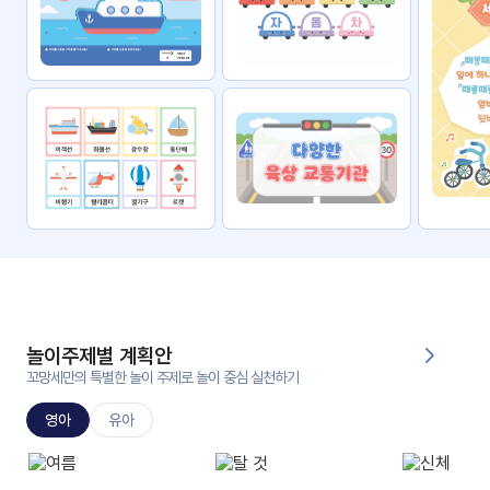
자료
패키
무료
지
꼬망
킨더캔
세 보
버스
드
스마
트프
렌즈
원
운
영
놀이주제별 계획안
가정
꼬망세만의 특별한 놀이 주제로 놀이 중심 실천하기
부모
통신
교육
문
영아
유아
문제
적응
행동
프로