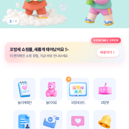
놀
이
계
획
2
/ 4
안
놀이
주제
월간
RENEWAL OPEN
별
계획
✨
꼬망세 쇼핑몰, 새롭게 태어났어요
계획
안
바로가기
안
더 편리해진 쇼핑 경험, 지금 바로 만나보세요
주간
단위
계획
계획
안
안
N
기본
안전
생활
교육
습관
놀이계획안
놀이자료
꼬망세 보드
꼬망봇
놀
이