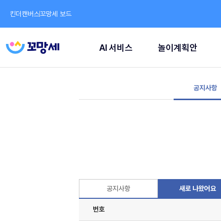
킨더캔버스
꼬망세 보드
AI 서비스
놀이계획안
공지사항
공지사항
새로 나왔어요
번호