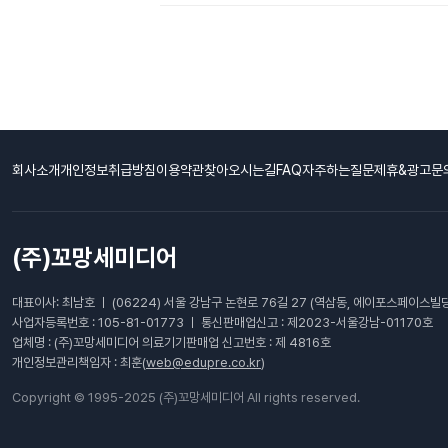
회사소개
개인정보취급방침
이용약관
찾아오시는길
FAQ자주하는질문
제휴&광고문
(주)꼬망세미디어
대표이사: 최남호 ㅣ (06224) 서울 강남구 논현로 76길 27 (역삼동, 에이포스페이스빌딩
사업자등록번호 : 105-81-01773 ㅣ 통신판매업신고 : 제2023-서울강남-01170호
업체명 : (주)꼬망세미디어 의료기기판매업 신고번호 : 제 4816호
개인정보관리책임자 : 최훈(
web@edupre.co.kr
)
Copyright © 1995-2025 (주)꼬망세미디어 All rights reserved.