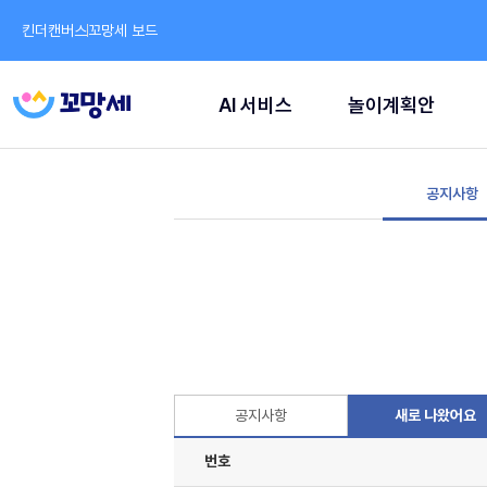
킨더캔버스
꼬망세 보드
AI 서비스
놀이계획안
공지사항
공지사항
새로 나왔어요
번호