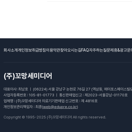
회사소개
개인정보취급방침
이용약관
찾아오시는길
FAQ자주하는질문
제휴&광고문
(주)꼬망세미디어
대표이사: 최남호 ㅣ (06224) 서울 강남구 논현로 76길 27 (역삼동, 에이포스페이스빌딩
사업자등록번호 : 105-81-01773 ㅣ 통신판매업신고 : 제2023-서울강남-01170호
업체명 : (주)꼬망세미디어 의료기기판매업 신고번호 : 제 4816호
개인정보관리책임자 : 최훈(
web@edupre.co.kr
)
Copyright © 1995-2025 (주)꼬망세미디어 All rights reserved.