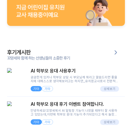
후기게시판
꼬망세와 함께 하는 선생님들의 소중한 후기
AI 학부모 응대 사용후기
궁금한게 있거나 학부모 상담 시 부모님께 뭐라고 말씀드리면 좋을
지에 대해스스로 생각해보려고는 하지만,,유치원교사로서 전문적인
지식은 가지고 있지만 막상 부모님이 이해하시기 쉽게 말로 풀어내
기타
기타
려니 어려울때가...^^(저만 그런거 아니죠 ㅜㅜ)꼬망봇의 장점은 지
상세보기
피티나 제미나이는 몇세이고 여자인지 남자인지 등그래도 좀 기본
정보를 제공하면서 물어봐야할 때가 있어그때마다 정보를 입력하는
것도,또 요즘 부모님들이 ai 활용하는 거를꺼려하시는 분들도 꽤 많
AI 학부모 응대 후기 이벤트 참여합니다.
으셔서 고민이 됐는데ai 학부모 응대를 써볼 수 있어서 좋았어요!앞
으로 쓸 일이 없다면 좋겠지만..ㅎ....(매일 매일이 조용히 지나갔으
안녕하세요!꼬망세에서 AI 알림장 기능이 나왔을 때부터 잘 사용하
면..)그리고 제가 신입 때 이게 있었더라면 ㅜㅜㅜㅜ?응대 팁이 정말
고 있었는데,이번에 학부모 응대 기능이 추가되었다고 해서 놀랐습
좋은거 같아요지금은 그래도 아이들이 잘 이해 되지만초임 때는 정
니다.저는 아직 어린이집 2년차 교사인데, 헤드 교사가 되어 학부모
말 어려워서 항상다른 선생님들께 도움을 요청했었거든요..ㅠ*일지
기타
기타
님 응대에 더 많은 부담을 느끼고 있습니다 ㅠㅠ이번에 제가 원에서
상세보기
쓸 때도 좀 도움이 되는 거 같아요!
겪은 일과 학부모님께 전달드렸던 내용을 함께 보시고,저와 비슷한
입장의 저연차 선생님들께도 작은 도움이 되었으면 좋겠습니다. 이