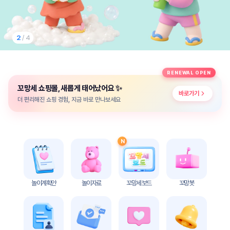
놀
이
계
획
2
/ 4
안
놀이
주제
월간
RENEWAL OPEN
별
계획
✨
꼬망세 쇼핑몰, 새롭게 태어났어요
계획
안
바로가기
안
더 편리해진 쇼핑 경험, 지금 바로 만나보세요
주간
단위
계획
계획
안
안
N
기본
안전
생활
교육
습관
놀이계획안
놀이자료
꼬망세 보드
꼬망봇
놀
이