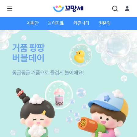
계획안
놀이자료
커뮤니티
원운영
로
로
그
그
인
하
인
시
회
면
원가
더
많
입
은
서
비
스
를
이
용
하
실
수
있
어
요.