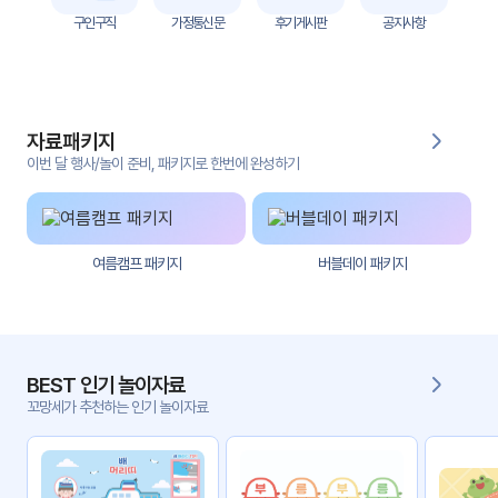
자
구인구직
가정통신문
후기게시판
공지사항
료
전
키오
체
스크
자료패키지
활동
그림
지
이번 달 행사/놀이 준비, 패키지로 한번에 완성하기
환경
PPT
구성
여름캠프 패키지
버블데이 패키지
동영
동요/
상
음원
문서
사진
서식
BEST 인기 놀이자료
꼬망세가 추천하는 인기 놀이자료
크래
놀이패
프트
키지