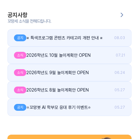
커
공지사항
뮤
꼬망세 소식을 전해드립니다.
니
티
※ 특색프로그램 콘텐츠 카테고리 개편 안내 ※
공지
08.03
이벤
공지
트
사항
2026학년도 10월 놀이계획안 OPEN
소식
07.21
우리
후기
2026학년도 9월 놀이계획안 OPEN
소식
06.24
들의
게시
이야
판
기
2026학년도 8월 놀이계획안 OPEN
소식
05.27
인스
유튜
타그
브
⭐꼬망봇 AI 학부모 응대 후기 이벤트⭐
공지
05.27
램
블로
그