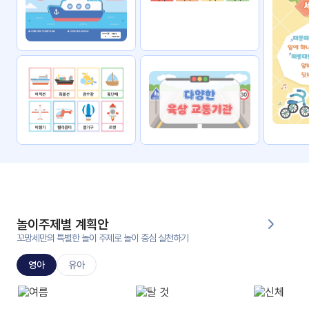
자료
패키
무료
지
꼬망
킨더캔
세 보
버스
드
스마
트프
렌즈
원
운
영
놀이주제별 계획안
가정
꼬망세만의 특별한 놀이 주제로 놀이 중심 실천하기
부모
통신
교육
문
영아
유아
문제
적응
행동
프로