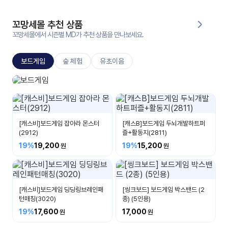
대처
그램
방법
꼬망세몰 추천 상품
꼬망세몰에서 시즌별 MD가 추천 상품을 만나보세요.
평
생
보드게임
숲 체험
유초이음
교
육
원
보드게임
온라
생각이 자라나요
줌
인 강
강의
의
[캐스비]보드게임 잡아라 몬스터
[캐스B]보드게임 두뇌개발하트퍼
(2912)
즐+활동지(2811)
무료
19%
19,200
19%
15,200
강의
수강
및
후기
세미
나
[캐스비]보드게임 딩딩링브레인패
[씽크보드] 보드게임 박스밴드 (2
턴매칭(3020)
종) (5인용)
강의
자료
19%
17,600
17,000
실