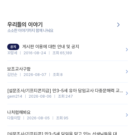
부분은 제가 꼬망봇에 간단하게 입력한 내용입니다.아이 기저귀 안
에 피처럼 보이는 부분이 있어서 오전 일과 동안 지켜보고,낮잠 이후
에 전화를 드릴 예정이었습니다.이 부분은 제가 입력한 내용에 대해
꼬망봇이 알려준 소통 스크립트입니다.전화로 소통할 예정이었어
서, 대화용을 활용했습니다.늘 전화로 학부모님과 소통할 때는 고민
을 많이 하는데,꼬망봇 덕분에 고민하는 시간을 줄이고 학부모님을
우리들의 이야기
안심시킬 수 있었습니다.이 부분은 꼬망봇이 추가로 알려준 응대 tip
입니다.학부모님께 전화를 드리기 전에, 내용을 숙지하여 좀 더 전문
소소한 이야기까지 함께 나눠요
성 있는 교사가 되어 대화를 나눌 수 있었습니다.꼬망세 AI학부모 응
대 팁을 실제로 사용해 본 후기이며,저는 고연차가 될 때까지도 애용
할 것 같습니다. 제 메이트 선생님께도 적극 추천할 예정입니다.좋은
기능을 개발해 주셔서 감사합니다.
게시판 이용에 대한 안내 및 공지
공지
꼬망세
2016-08-24
조회 65,189
보조교사구함
김인순
2026-08-07
조회 8
[설문조사/기프티콘지급] 만3-5세 유아 담임교사 다중문해력 교육 증진을 위한 설문조사
gem214
2026-08-06
조회 247
나처럼해봐요
다둥이맘
2026-08-05
조회 95
[설문조사/기프티콘] 만3-5세 담임을 맡고 있는 선생님들을 대상으로 설문조사를 합니다!