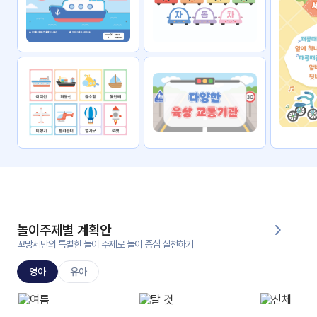
자료
패키
무료
지
꼬망
킨더캔
세 보
버스
드
스마
트프
렌즈
원
운
영
놀이주제별 계획안
가정
꼬망세만의 특별한 놀이 주제로 놀이 중심 실천하기
부모
통신
교육
문
영아
유아
문제
적응
행동
프로