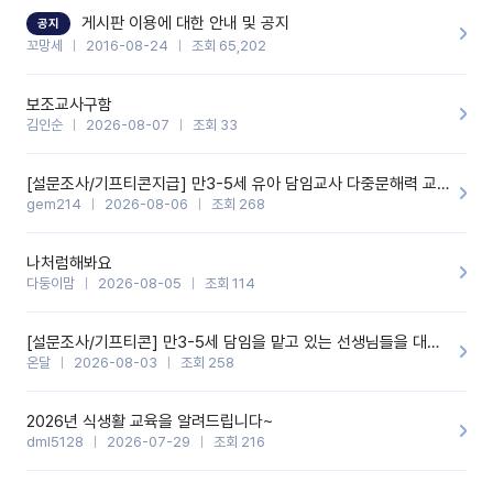
할 것 같습니다. 제 메이트 선생님께도 적극 추천할 예정입니다.좋은
기능을 개발해 주셔서 감사합니다.
게시판 이용에 대한 안내 및 공지
공지
꼬망세
2016-08-24
조회 65,202
보조교사구함
김인순
2026-08-07
조회 33
[설문조사/기프티콘지급] 만3-5세 유아 담임교사 다중문해력 교육 증진을 위한 설문조사
gem214
2026-08-06
조회 268
나처럼해봐요
다둥이맘
2026-08-05
조회 114
[설문조사/기프티콘] 만3-5세 담임을 맡고 있는 선생님들을 대상으로 설문조사를 합니다!
온달
2026-08-03
조회 258
2026년 식생활 교육을 알려드립니다~
dml5128
2026-07-29
조회 216