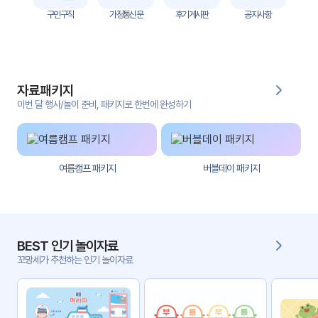
자
구인구직
가정통신문
후기게시판
공지사항
료
전
키오
체
스크
자료패키지
활동
그림
지
이번 달 행사/놀이 준비, 패키지로 한번에 완성하기
환경
PPT
구성
여름캠프 패키지
버블데이 패키지
동영
동요/
상
음원
문서
사진
서식
BEST 인기 놀이자료
꼬망세가 추천하는 인기 놀이자료
크래
놀이패
프트
키지