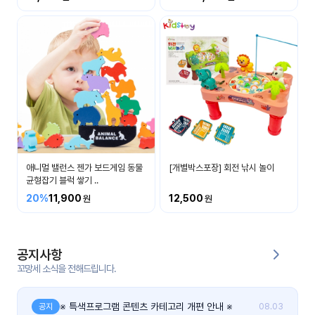
커
뮤
니
티
이벤
공지
트
사항
우리
후기
들의
애니멀 밸런스 젠가 보드게임 동물
[개별박스포장] 회전 낚시 놀이
게시
이야
균형잡기 블럭 쌓기 ..
판
기
20%
11,900
12,500
인스
유튜
타그
브
램
공지사항
꼬망세 소식을 전해드립니다.
블로
그
※ 특색프로그램 콘텐츠 카테고리 개편 안내 ※
공지
08.03