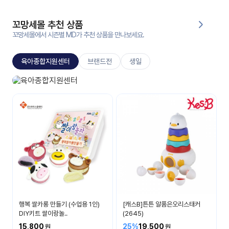
대처
그램
방법
꼬망세몰 추천 상품
꼬망세몰에서 시즌별 MD가 추천 상품을 만나보세요.
평
생
육아종합지원센터
브랜드전
생일
교
육
원
육아종합지원센터
온라
부모교육
줌
인 강
강의
의
무료
강의
수강
및
후기
세미
나
강의
행복 쌀카롱 만들기 (수업용 1인)
[캐스B]튼튼 알품은오리스태커
자료
DIY키트 쌀이랑놀..
(2645)
실
15,800
25%
19,500