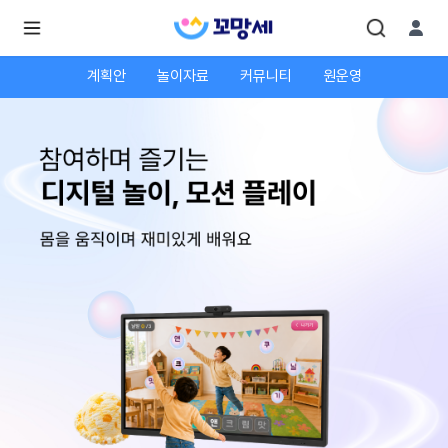
계획안
놀이자료
커뮤니티
원운영
로
로
그
그
인
하
인
시
회
면
원가
더
많
입
은
서
비
스
를
이
용
하
실
수
있
어
요.