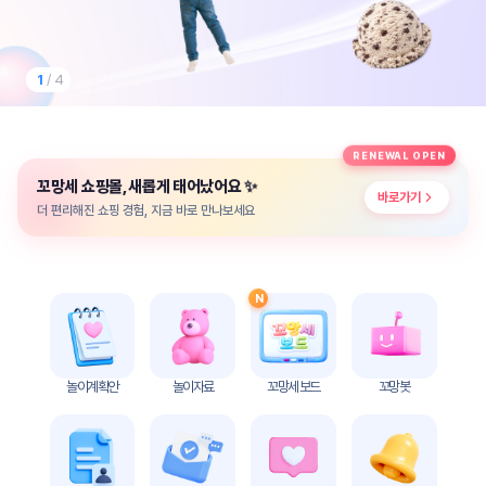
놀
이
계
획
2
/ 4
안
놀이
주제
월간
RENEWAL OPEN
별
계획
✨
꼬망세 쇼핑몰, 새롭게 태어났어요
계획
안
바로가기
안
더 편리해진 쇼핑 경험, 지금 바로 만나보세요
주간
단위
계획
계획
안
안
N
기본
안전
생활
교육
습관
놀이계획안
놀이자료
꼬망세 보드
꼬망봇
놀
이