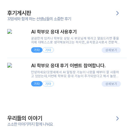
후기게시판
꼬망세와 함께 하는 선생님들의 소중한 후기
AI 학부모 응대 사용후기
궁금한게 있거나 학부모 상담 시 부모님께 뭐라고 말씀드리면 좋을
지에 대해스스로 생각해보려고는 하지만,,유치원교사로서 전문적인
지식은 가지고 있지만 막상 부모님이 이해하시기 쉽게 말로 풀어내
기타
기타
려니 어려울때가...^^(저만 그런거 아니죠 ㅜㅜ)꼬망봇의 장점은 지
상세보기
피티나 제미나이는 몇세이고 여자인지 남자인지 등그래도 좀 기본
정보를 제공하면서 물어봐야할 때가 있어그때마다 정보를 입력하는
것도,또 요즘 부모님들이 ai 활용하는 거를꺼려하시는 분들도 꽤 많
AI 학부모 응대 후기 이벤트 참여합니다.
으셔서 고민이 됐는데ai 학부모 응대를 써볼 수 있어서 좋았어요!앞
으로 쓸 일이 없다면 좋겠지만..ㅎ....(매일 매일이 조용히 지나갔으
안녕하세요!꼬망세에서 AI 알림장 기능이 나왔을 때부터 잘 사용하
면..)그리고 제가 신입 때 이게 있었더라면 ㅜㅜㅜㅜ?응대 팁이 정말
고 있었는데,이번에 학부모 응대 기능이 추가되었다고 해서 놀랐습
좋은거 같아요지금은 그래도 아이들이 잘 이해 되지만초임 때는 정
니다.저는 아직 어린이집 2년차 교사인데, 헤드 교사가 되어 학부모
말 어려워서 항상다른 선생님들께 도움을 요청했었거든요..ㅠ*일지
기타
기타
님 응대에 더 많은 부담을 느끼고 있습니다 ㅠㅠ이번에 제가 원에서
상세보기
쓸 때도 좀 도움이 되는 거 같아요!
겪은 일과 학부모님께 전달드렸던 내용을 함께 보시고,저와 비슷한
입장의 저연차 선생님들께도 작은 도움이 되었으면 좋겠습니다. 이
부분은 제가 꼬망봇에 간단하게 입력한 내용입니다.아이 기저귀 안
에 피처럼 보이는 부분이 있어서 오전 일과 동안 지켜보고,낮잠 이후
에 전화를 드릴 예정이었습니다.이 부분은 제가 입력한 내용에 대해
꼬망봇이 알려준 소통 스크립트입니다.전화로 소통할 예정이었어
서, 대화용을 활용했습니다.늘 전화로 학부모님과 소통할 때는 고민
을 많이 하는데,꼬망봇 덕분에 고민하는 시간을 줄이고 학부모님을
우리들의 이야기
안심시킬 수 있었습니다.이 부분은 꼬망봇이 추가로 알려준 응대 tip
입니다.학부모님께 전화를 드리기 전에, 내용을 숙지하여 좀 더 전문
소소한 이야기까지 함께 나눠요
성 있는 교사가 되어 대화를 나눌 수 있었습니다.꼬망세 AI학부모 응
대 팁을 실제로 사용해 본 후기이며,저는 고연차가 될 때까지도 애용