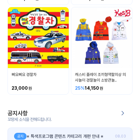
커
뮤
니
티
이벤
공지
트
사항
우리
후기
들의
삐요삐요 경찰차
캐스비 플레이 조끼형역할의상 의
게시
이야
사놀이 경찰놀이 소방관놀..
판
기
23,000
25%
14,150
인스
유튜
타그
브
램
공지사항
꼬망세 소식을 전해드립니다.
블로
그
※ 특색프로그램 콘텐츠 카테고리 개편 안내 ※
공지
08.03