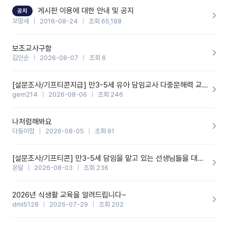
할 것 같습니다. 제 메이트 선생님께도 적극 추천할 예정입니다.좋은
기능을 개발해 주셔서 감사합니다.
게시판 이용에 대한 안내 및 공지
공지
꼬망세
2016-08-24
조회 65,188
보조교사구함
김인순
2026-08-07
조회 6
[설문조사/기프티콘지급] 만3-5세 유아 담임교사 다중문해력 교육 증진을 위한 설문조사
gem214
2026-08-06
조회 246
나처럼해봐요
다둥이맘
2026-08-05
조회 91
[설문조사/기프티콘] 만3-5세 담임을 맡고 있는 선생님들을 대상으로 설문조사를 합니다!
온달
2026-08-03
조회 236
2026년 식생활 교육을 알려드립니다~
dml5128
2026-07-29
조회 202