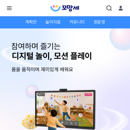
계획안
놀이자료
커뮤니티
원운영
로
로
그
그
인
하
인
시
회
면
원가
더
많
입
은
서
비
스
를
이
용
하
실
수
있
어
요.