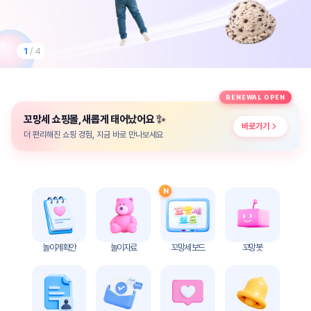
놀
이
계
획
1
/ 4
안
놀이
주제
월간
RENEWAL OPEN
별
계획
✨
꼬망세 쇼핑몰, 새롭게 태어났어요
계획
안
바로가기
안
더 편리해진 쇼핑 경험, 지금 바로 만나보세요
주간
단위
계획
계획
안
안
N
기본
안전
생활
교육
습관
놀이계획안
놀이자료
꼬망세 보드
꼬망봇
놀
이