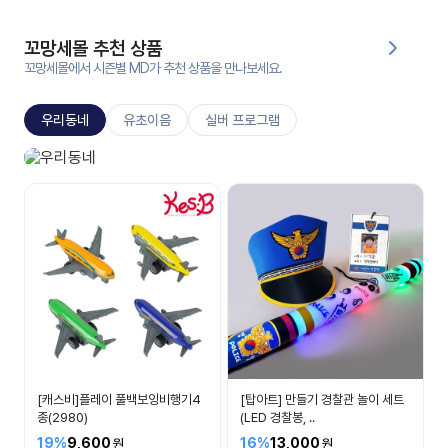
대처
그램
방법
꼬망세몰 추천 상품
꼬망세몰에서 시즌별 MD가 추천 상품을 만나보세요.
평
생
우리동네
유초이음
실버 프로그램
교
육
원
우리 동네 놀이
온라
무엇이 있을까요?
줌
인 강
강의
의
무료
강의
수강
및
후기
세미
나
강의
[캐스비]플레이 풀백보잉비행기4
[탑아트] 만들기 경찰관 놀이 세트
자료
종(2980)
(LED 경찰봉, ..
실
19%
9,600
16%
13,000