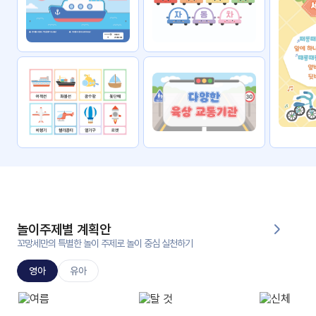
자료
패키
무료
지
꼬망
킨더캔
세 보
버스
드
스마
트프
렌즈
원
운
영
놀이주제별 계획안
가정
꼬망세만의 특별한 놀이 주제로 놀이 중심 실천하기
부모
통신
교육
문
영아
유아
문제
적응
행동
프로