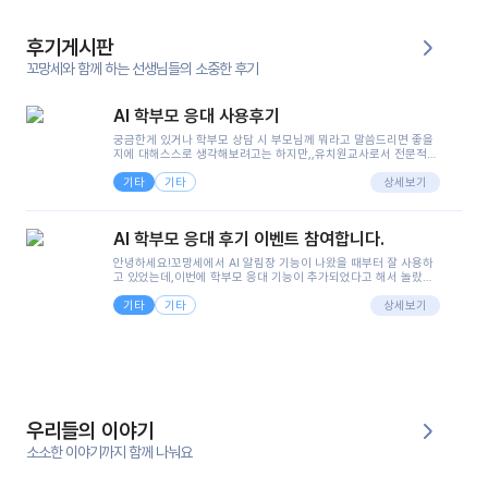
후기게시판
꼬망세와 함께 하는 선생님들의 소중한 후기
AI 학부모 응대 사용후기
궁금한게 있거나 학부모 상담 시 부모님께 뭐라고 말씀드리면 좋을
지에 대해스스로 생각해보려고는 하지만,,유치원교사로서 전문적인
지식은 가지고 있지만 막상 부모님이 이해하시기 쉽게 말로 풀어내
기타
기타
려니 어려울때가...^^(저만 그런거 아니죠 ㅜㅜ)꼬망봇의 장점은 지
상세보기
피티나 제미나이는 몇세이고 여자인지 남자인지 등그래도 좀 기본
정보를 제공하면서 물어봐야할 때가 있어그때마다 정보를 입력하는
것도,또 요즘 부모님들이 ai 활용하는 거를꺼려하시는 분들도 꽤 많
AI 학부모 응대 후기 이벤트 참여합니다.
으셔서 고민이 됐는데ai 학부모 응대를 써볼 수 있어서 좋았어요!앞
으로 쓸 일이 없다면 좋겠지만..ㅎ....(매일 매일이 조용히 지나갔으
안녕하세요!꼬망세에서 AI 알림장 기능이 나왔을 때부터 잘 사용하
면..)그리고 제가 신입 때 이게 있었더라면 ㅜㅜㅜㅜ?응대 팁이 정말
고 있었는데,이번에 학부모 응대 기능이 추가되었다고 해서 놀랐습
좋은거 같아요지금은 그래도 아이들이 잘 이해 되지만초임 때는 정
니다.저는 아직 어린이집 2년차 교사인데, 헤드 교사가 되어 학부모
말 어려워서 항상다른 선생님들께 도움을 요청했었거든요..ㅠ*일지
기타
기타
님 응대에 더 많은 부담을 느끼고 있습니다 ㅠㅠ이번에 제가 원에서
상세보기
쓸 때도 좀 도움이 되는 거 같아요!
겪은 일과 학부모님께 전달드렸던 내용을 함께 보시고,저와 비슷한
입장의 저연차 선생님들께도 작은 도움이 되었으면 좋겠습니다. 이
부분은 제가 꼬망봇에 간단하게 입력한 내용입니다.아이 기저귀 안
에 피처럼 보이는 부분이 있어서 오전 일과 동안 지켜보고,낮잠 이후
에 전화를 드릴 예정이었습니다.이 부분은 제가 입력한 내용에 대해
꼬망봇이 알려준 소통 스크립트입니다.전화로 소통할 예정이었어
서, 대화용을 활용했습니다.늘 전화로 학부모님과 소통할 때는 고민
을 많이 하는데,꼬망봇 덕분에 고민하는 시간을 줄이고 학부모님을
우리들의 이야기
안심시킬 수 있었습니다.이 부분은 꼬망봇이 추가로 알려준 응대 tip
입니다.학부모님께 전화를 드리기 전에, 내용을 숙지하여 좀 더 전문
소소한 이야기까지 함께 나눠요
성 있는 교사가 되어 대화를 나눌 수 있었습니다.꼬망세 AI학부모 응
대 팁을 실제로 사용해 본 후기이며,저는 고연차가 될 때까지도 애용