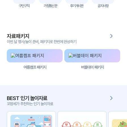
자
구인구직
가정통신문
후기게시판
공지사항
료
전
키오
체
스크
자료패키지
활동
그림
지
이번 달 행사/놀이 준비, 패키지로 한번에 완성하기
환경
PPT
구성
여름캠프 패키지
버블데이 패키지
동영
동요/
상
음원
문서
사진
서식
BEST 인기 놀이자료
꼬망세가 추천하는 인기 놀이자료
크래
놀이패
프트
키지