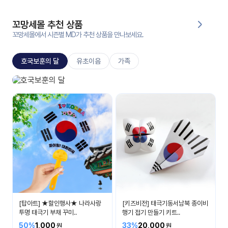
대처
그램
방법
꼬망세몰 추천 상품
꼬망세몰에서 시즌별 MD가 추천 상품을 만나보세요.
평
생
호국보훈의 달
유초이음
가족
교
육
원
호국보훈의 달
온라
나라 사랑을 배워요
줌
인 강
강의
의
무료
강의
수강
및
후기
세미
나
강의
[탑아트] ★할인행사★ 나라사랑
[키즈비전] 태극기동서남북 종이비
자료
투명 태극기 부채 꾸미..
행기 접기 만들기 키트..
실
50%
1,000
33%
20,000