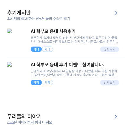
후기게시판
꼬망세와 함께 하는 선생님들의 소중한 후기
AI 학부모 응대 사용후기
궁금한게 있거나 학부모 상담 시 부모님께 뭐라고 말씀드리면 좋을
지에 대해스스로 생각해보려고는 하지만,,유치원교사로서 전문적인
지식은 가지고 있지만 막상 부모님이 이해하시기 쉽게 말로 풀어내
기타
기타
려니 어려울때가...^^(저만 그런거 아니죠 ㅜㅜ)꼬망봇의 장점은 지
상세보기
피티나 제미나이는 몇세이고 여자인지 남자인지 등그래도 좀 기본
정보를 제공하면서 물어봐야할 때가 있어그때마다 정보를 입력하는
것도,또 요즘 부모님들이 ai 활용하는 거를꺼려하시는 분들도 꽤 많
AI 학부모 응대 후기 이벤트 참여합니다.
으셔서 고민이 됐는데ai 학부모 응대를 써볼 수 있어서 좋았어요!앞
으로 쓸 일이 없다면 좋겠지만..ㅎ....(매일 매일이 조용히 지나갔으
안녕하세요!꼬망세에서 AI 알림장 기능이 나왔을 때부터 잘 사용하
면..)그리고 제가 신입 때 이게 있었더라면 ㅜㅜㅜㅜ?응대 팁이 정말
고 있었는데,이번에 학부모 응대 기능이 추가되었다고 해서 놀랐습
좋은거 같아요지금은 그래도 아이들이 잘 이해 되지만초임 때는 정
니다.저는 아직 어린이집 2년차 교사인데, 헤드 교사가 되어 학부모
말 어려워서 항상다른 선생님들께 도움을 요청했었거든요..ㅠ*일지
기타
기타
님 응대에 더 많은 부담을 느끼고 있습니다 ㅠㅠ이번에 제가 원에서
상세보기
쓸 때도 좀 도움이 되는 거 같아요!
겪은 일과 학부모님께 전달드렸던 내용을 함께 보시고,저와 비슷한
입장의 저연차 선생님들께도 작은 도움이 되었으면 좋겠습니다. 이
부분은 제가 꼬망봇에 간단하게 입력한 내용입니다.아이 기저귀 안
에 피처럼 보이는 부분이 있어서 오전 일과 동안 지켜보고,낮잠 이후
에 전화를 드릴 예정이었습니다.이 부분은 제가 입력한 내용에 대해
꼬망봇이 알려준 소통 스크립트입니다.전화로 소통할 예정이었어
서, 대화용을 활용했습니다.늘 전화로 학부모님과 소통할 때는 고민
을 많이 하는데,꼬망봇 덕분에 고민하는 시간을 줄이고 학부모님을
우리들의 이야기
안심시킬 수 있었습니다.이 부분은 꼬망봇이 추가로 알려준 응대 tip
입니다.학부모님께 전화를 드리기 전에, 내용을 숙지하여 좀 더 전문
소소한 이야기까지 함께 나눠요
성 있는 교사가 되어 대화를 나눌 수 있었습니다.꼬망세 AI학부모 응
대 팁을 실제로 사용해 본 후기이며,저는 고연차가 될 때까지도 애용