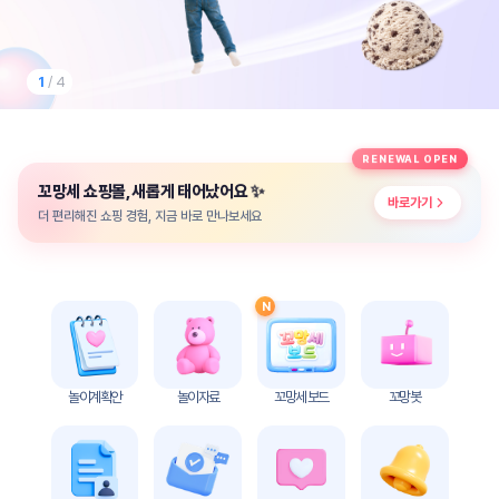
놀
이
계
획
1
/ 4
안
놀이
주제
월간
RENEWAL OPEN
별
계획
✨
꼬망세 쇼핑몰, 새롭게 태어났어요
계획
안
바로가기
안
더 편리해진 쇼핑 경험, 지금 바로 만나보세요
주간
단위
계획
계획
안
안
N
기본
안전
생활
교육
습관
놀이계획안
놀이자료
꼬망세 보드
꼬망봇
놀
이