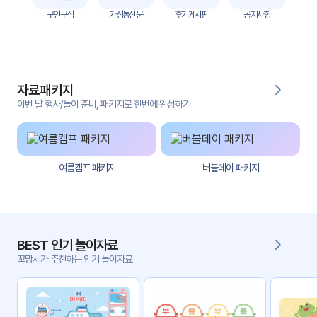
자
구인구직
가정통신문
후기게시판
공지사항
료
전
키오
체
스크
자료패키지
활동
그림
지
이번 달 행사/놀이 준비, 패키지로 한번에 완성하기
환경
PPT
구성
여름캠프 패키지
버블데이 패키지
동영
동요/
상
음원
문서
사진
서식
BEST 인기 놀이자료
꼬망세가 추천하는 인기 놀이자료
크래
놀이패
프트
키지