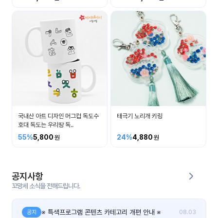
커
뮤
니
티
이벤
공지
트
사항
우리
후기
들의
국내산 아트 디자인 머그컵 독도수
태극기 노리개 키링
게시
이야
호대 독도는 우리땅 독..
판
기
55%
5,800
24%
4,880
인스
유튜
타그
브
램
공지사항
꼬망세 소식을 전해드립니다.
블로
그
※ 특색프로그램 콘텐츠 카테고리 개편 안내 ※
공지
08.03