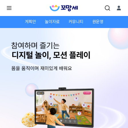
계획안
놀이자료
커뮤니티
원운영
로
로
그
그
인
하
인
시
회
면
원가
더
많
입
은
서
비
스
를
이
용
하
실
수
있
어
요.