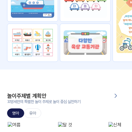
자료
패키
무료
지
꼬망
킨더캔
세 보
버스
드
스마
트프
렌즈
원
운
영
놀이주제별 계획안
가정
꼬망세만의 특별한 놀이 주제로 놀이 중심 실천하기
부모
통신
교육
문
영아
유아
문제
적응
행동
프로