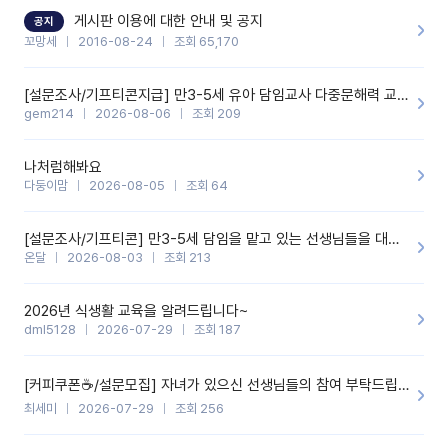
할 것 같습니다. 제 메이트 선생님께도 적극 추천할 예정입니다.좋은
기능을 개발해 주셔서 감사합니다.
게시판 이용에 대한 안내 및 공지
공지
꼬망세
2016-08-24
조회 65,170
[설문조사/기프티콘지급] 만3-5세 유아 담임교사 다중문해력 교육 증진을 위한 설문조사
gem214
2026-08-06
조회 209
나처럼해봐요
다둥이맘
2026-08-05
조회 64
[설문조사/기프티콘] 만3-5세 담임을 맡고 있는 선생님들을 대상으로 설문조사를 합니다!
온달
2026-08-03
조회 213
2026년 식생활 교육을 알려드립니다~
dml5128
2026-07-29
조회 187
[커피쿠폰☕️/설문모집] 자녀가 있으신 선생님들의 참여 부탁드립니다!!
최세미
2026-07-29
조회 256