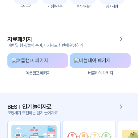
자
구인구직
가정통신문
후기게시판
공지사항
료
전
키오
체
스크
자료패키지
활동
그림
지
이번 달 행사/놀이 준비, 패키지로 한번에 완성하기
환경
PPT
구성
여름캠프 패키지
버블데이 패키지
동영
동요/
상
음원
문서
사진
서식
BEST 인기 놀이자료
꼬망세가 추천하는 인기 놀이자료
크래
놀이패
프트
키지