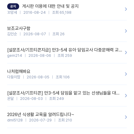
할 것 같습니다. 제 메이트 선생님께도 적극 추천할 예정입니다.좋은
기능을 개발해 주셔서 감사합니다.
게시판 이용에 대한 안내 및 공지
공지
꼬망세
2016-08-24
조회 65,198
보조교사구함
김인순
2026-08-07
조회 26
[설문조사/기프티콘지급] 만3-5세 유아 담임교사 다중문해력 교육 증진을 위한 설문조사
gem214
2026-08-06
조회 259
나처럼해봐요
다둥이맘
2026-08-05
조회 106
[설문조사/기프티콘] 만3-5세 담임을 맡고 있는 선생님들을 대상으로 설문조사를 합니다!
온달
2026-08-03
조회 249
2026년 식생활 교육을 알려드립니다~
dml5128
2026-07-29
조회 210