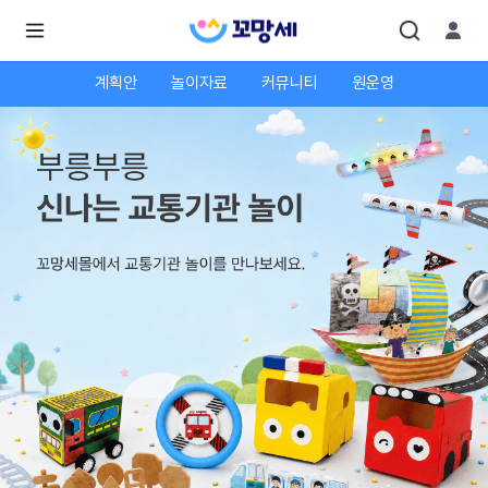
계획안
놀이자료
커뮤니티
원운영
로
로
그
그
인
하
인
시
회
면
원가
더
많
입
은
서
비
스
를
이
용
하
실
수
있
어
요.