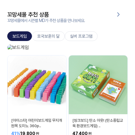
대처
그램
방법
꼬망세몰 추천 상품
꼬망세몰에서 시즌별 MD가 추천 상품을 만나보세요.
평
생
보드게임
호국보훈의 달
실버 프로그램
교
육
원
보드게임
온라
생각이 자라나요
줌
인 강
강의
의
무료
강의
수강
및
후기
세미
나
강의
[아이스타] 어린이보드게임 무지개
[씽크보드] 탄소 아웃! (탄소중립교
자료
원목 도미노 360p..
육 환경보드게임) ..
실
41%
19,800
47,400