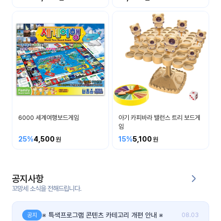
커
뮤
니
티
이벤
공지
트
사항
우리
후기
들의
6000 세계여행보드게임
아기 카피바라 밸런스 트리 보드게
게시
이야
임
판
기
25%
4,500
15%
5,100
인스
유튜
타그
브
램
공지사항
꼬망세 소식을 전해드립니다.
블로
그
※ 특색프로그램 콘텐츠 카테고리 개편 안내 ※
공지
08.03