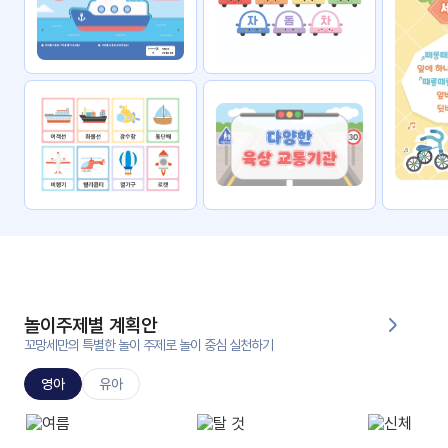
자료
패키
무료
지
꼬망
킨더캔
세 보
버스
드
스마
트프
렌즈
원
운
영
놀이주제별 계획안
가정
꼬망세만의 특별한 놀이 주제로 놀이 중심 실천하기
부모
통신
교육
문
영아
유아
문제
적응
행동
프로