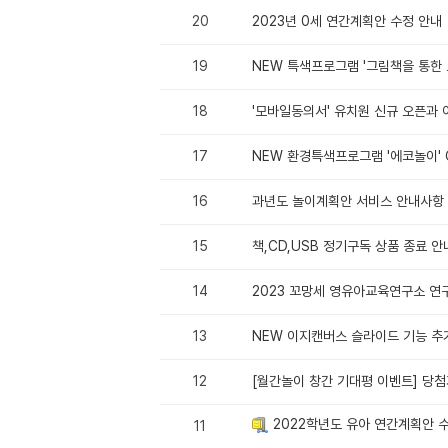
20
2023년 0세 연간계획안 수정 안내
19
NEW 특색프로그램 '그림책을 통한 
18
'모바일동의서' 유치원 신규 오픈과
17
NEW 환경특색프로그램 '에코놀이' 
16
과년도 놀이계획안 서비스 안내사항
15
책,CD,USB 정기구독 상품 종료 안
14
2023 꼬망세 영유아교육연구소 연구
13
NEW 이지캔버스 슬라이드 기능 추
12
[월간놀이 창간 기대평 이벤트] 당첨
2022학년도 유아 연간계획안 
11