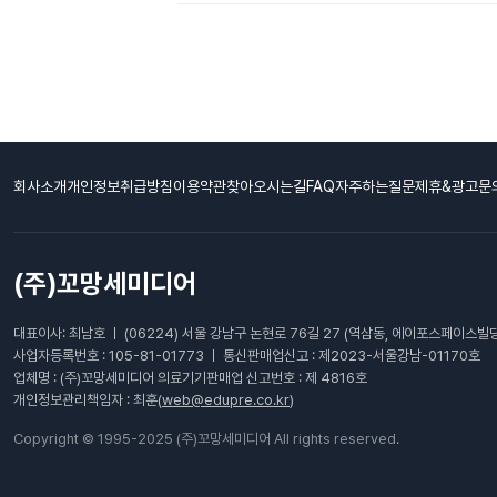
회사소개
개인정보취급방침
이용약관
찾아오시는길
FAQ자주하는질문
제휴&광고문
(주)꼬망세미디어
대표이사: 최남호 ㅣ (06224) 서울 강남구 논현로 76길 27 (역삼동, 에이포스페이스빌딩
사업자등록번호 : 105-81-01773 ㅣ 통신판매업신고 : 제2023-서울강남-01170호
업체명 : (주)꼬망세미디어 의료기기판매업 신고번호 : 제 4816호
개인정보관리책임자 : 최훈(
web@edupre.co.kr
)
Copyright © 1995-2025 (주)꼬망세미디어 All rights reserved.