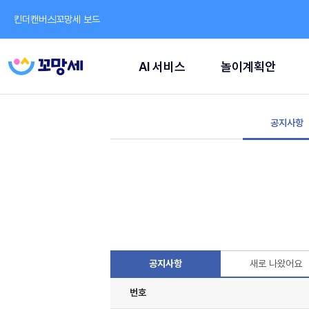
킨더캔버스
꼬망세 보드
AI 서비스
놀이계획안
공지사항
공지사항
새로 나왔어요
번호