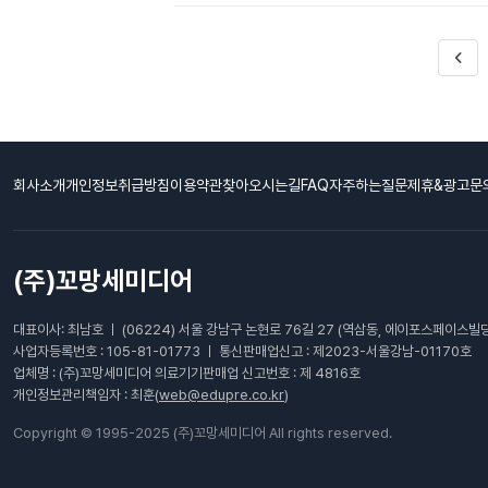
회사소개
개인정보취급방침
이용약관
찾아오시는길
FAQ자주하는질문
제휴&광고문
(주)꼬망세미디어
대표이사: 최남호 ㅣ (06224) 서울 강남구 논현로 76길 27 (역삼동, 에이포스페이스빌딩
사업자등록번호 : 105-81-01773 ㅣ 통신판매업신고 : 제2023-서울강남-01170호
업체명 : (주)꼬망세미디어 의료기기판매업 신고번호 : 제 4816호
개인정보관리책임자 : 최훈(
web@edupre.co.kr
)
Copyright © 1995-2025 (주)꼬망세미디어 All rights reserved.