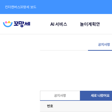
킨더캔버스
꼬망세 보드
AI 서비스
놀이계획안
공지사항
공지사항
새로 나왔어요
번호