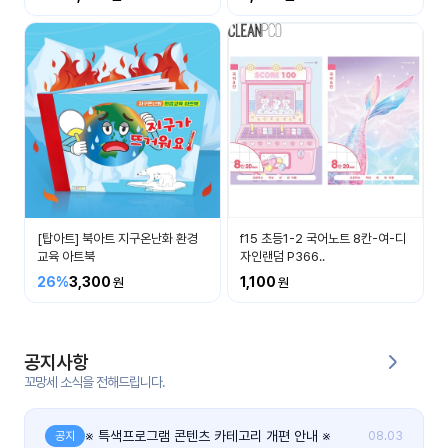
커
뮤
니
티
이벤
공지
트
사항
우리
후기
들의
[탑아트] 북아트 지구온난화 환경
f15 초등1-2 국어노트 8칸-여-디
게시
이야
교육 아트북
자인랜덤 P366..
판
기
26%
3,300
1,100
인스
유튜
타그
브
램
공지사항
꼬망세 소식을 전해드립니다.
블로
그
※ 특색프로그램 콘텐츠 카테고리 개편 안내 ※
공지
08.03