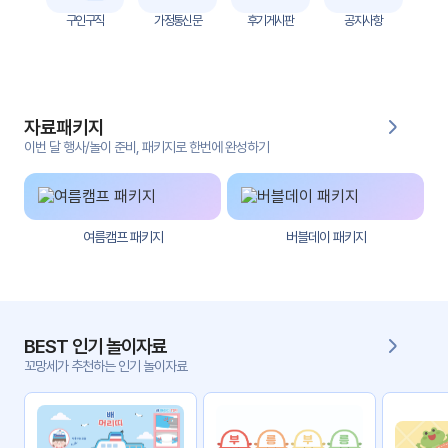
자
구인구직
가정통신문
후기게시판
공지사항
료
전
키오
체
스크
자료패키지
활동
그림
지
이번 달 행사/놀이 준비, 패키지로 한번에 완성하기
환경
PPT
구성
여름캠프 패키지
버블데이 패키지
동영
동요/
상
음원
문서
사진
서식
BEST 인기 놀이자료
꼬망세가 추천하는 인기 놀이자료
크래
놀이패
프트
키지