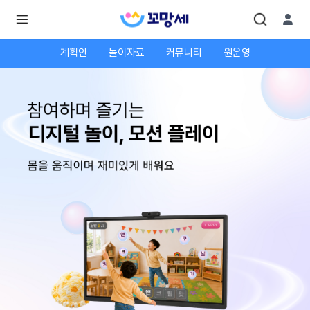
계획안
놀이자료
커뮤니티
원운영
로
로
그
그
인
하
인
시
회
면
원가
더
많
입
은
서
비
스
를
이
용
하
실
수
있
어
요.