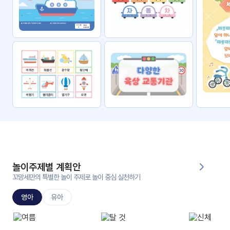
자료
패키
무료
지
꼬망
킨더캔
세 보
버스
드
스마
트프
렌즈
원
운
영
놀이주제별 계획안
가정
꼬망세만의 특별한 놀이 주제로 놀이 중심 실천하기
부모
통신
교육
문
영아
유아
문제
적응
행동
프로