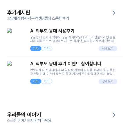
후기게시판
꼬망세와 함께 하는 선생님들의 소중한 후기
AI 학부모 응대 사용후기
궁금한게 있거나 학부모 상담 시 부모님께 뭐라고 말씀드리면 좋을
지에 대해스스로 생각해보려고는 하지만,,유치원교사로서 전문적인
지식은 가지고 있지만 막상 부모님이 이해하시기 쉽게 말로 풀어내
기타
기타
려니 어려울때가...^^(저만 그런거 아니죠 ㅜㅜ)꼬망봇의 장점은 지
상세보기
피티나 제미나이는 몇세이고 여자인지 남자인지 등그래도 좀 기본
정보를 제공하면서 물어봐야할 때가 있어그때마다 정보를 입력하는
것도,또 요즘 부모님들이 ai 활용하는 거를꺼려하시는 분들도 꽤 많
AI 학부모 응대 후기 이벤트 참여합니다.
으셔서 고민이 됐는데ai 학부모 응대를 써볼 수 있어서 좋았어요!앞
으로 쓸 일이 없다면 좋겠지만..ㅎ....(매일 매일이 조용히 지나갔으
안녕하세요!꼬망세에서 AI 알림장 기능이 나왔을 때부터 잘 사용하
면..)그리고 제가 신입 때 이게 있었더라면 ㅜㅜㅜㅜ?응대 팁이 정말
고 있었는데,이번에 학부모 응대 기능이 추가되었다고 해서 놀랐습
좋은거 같아요지금은 그래도 아이들이 잘 이해 되지만초임 때는 정
니다.저는 아직 어린이집 2년차 교사인데, 헤드 교사가 되어 학부모
말 어려워서 항상다른 선생님들께 도움을 요청했었거든요..ㅠ*일지
기타
기타
님 응대에 더 많은 부담을 느끼고 있습니다 ㅠㅠ이번에 제가 원에서
상세보기
쓸 때도 좀 도움이 되는 거 같아요!
겪은 일과 학부모님께 전달드렸던 내용을 함께 보시고,저와 비슷한
입장의 저연차 선생님들께도 작은 도움이 되었으면 좋겠습니다. 이
부분은 제가 꼬망봇에 간단하게 입력한 내용입니다.아이 기저귀 안
에 피처럼 보이는 부분이 있어서 오전 일과 동안 지켜보고,낮잠 이후
에 전화를 드릴 예정이었습니다.이 부분은 제가 입력한 내용에 대해
꼬망봇이 알려준 소통 스크립트입니다.전화로 소통할 예정이었어
서, 대화용을 활용했습니다.늘 전화로 학부모님과 소통할 때는 고민
을 많이 하는데,꼬망봇 덕분에 고민하는 시간을 줄이고 학부모님을
우리들의 이야기
안심시킬 수 있었습니다.이 부분은 꼬망봇이 추가로 알려준 응대 tip
입니다.학부모님께 전화를 드리기 전에, 내용을 숙지하여 좀 더 전문
소소한 이야기까지 함께 나눠요
성 있는 교사가 되어 대화를 나눌 수 있었습니다.꼬망세 AI학부모 응
대 팁을 실제로 사용해 본 후기이며,저는 고연차가 될 때까지도 애용