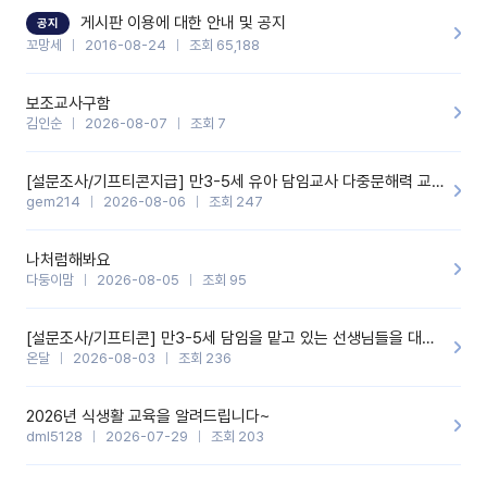
할 것 같습니다. 제 메이트 선생님께도 적극 추천할 예정입니다.좋은
기능을 개발해 주셔서 감사합니다.
게시판 이용에 대한 안내 및 공지
공지
꼬망세
2016-08-24
조회 65,188
보조교사구함
김인순
2026-08-07
조회 7
[설문조사/기프티콘지급] 만3-5세 유아 담임교사 다중문해력 교육 증진을 위한 설문조사
gem214
2026-08-06
조회 247
나처럼해봐요
다둥이맘
2026-08-05
조회 95
[설문조사/기프티콘] 만3-5세 담임을 맡고 있는 선생님들을 대상으로 설문조사를 합니다!
온달
2026-08-03
조회 236
2026년 식생활 교육을 알려드립니다~
dml5128
2026-07-29
조회 203