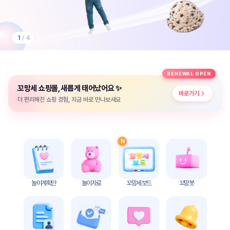
놀
이
계
획
2
/ 4
안
놀이
주제
월간
RENEWAL OPEN
별
계획
✨
꼬망세 쇼핑몰, 새롭게 태어났어요
계획
안
바로가기
안
더 편리해진 쇼핑 경험, 지금 바로 만나보세요
주간
단위
계획
계획
안
안
N
기본
안전
생활
교육
습관
놀이계획안
놀이자료
꼬망세 보드
꼬망봇
놀
이