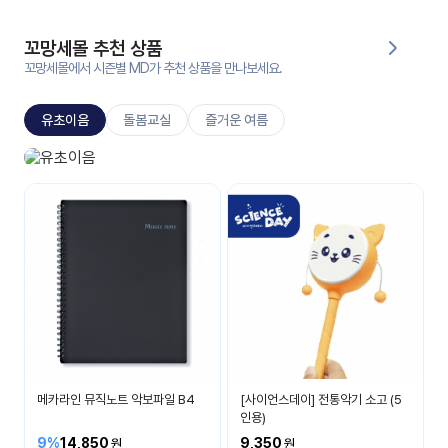
대처
그램
방법
꼬망세몰 추천 상품
꼬망세몰에서 시즌별 MD가 추천 상품을 만나보세요.
평
생
유초이음
돌봄교실
즐거운 여름
교
육
원
유초이음
온라
나는 이제 초등학생이에요
줌
인 강
강의
의
무료
강의
수강
및
후기
세미
나
강의
메카라인 뮤직노트 악보파일 B4
[사이언스데이] 전통악기 소고 (5
자료
인용)
실
9%
14,850
9,350