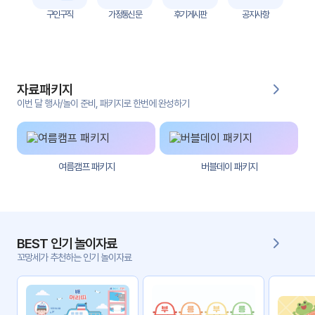
자
구인구직
가정통신문
후기게시판
공지사항
료
전
키오
체
스크
자료패키지
활동
그림
지
이번 달 행사/놀이 준비, 패키지로 한번에 완성하기
환경
PPT
구성
여름캠프 패키지
버블데이 패키지
동영
동요/
상
음원
문서
사진
서식
BEST 인기 놀이자료
꼬망세가 추천하는 인기 놀이자료
크래
놀이패
프트
키지