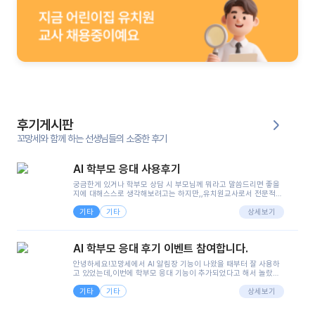
후기게시판
꼬망세와 함께 하는 선생님들의 소중한 후기
AI 학부모 응대 사용후기
궁금한게 있거나 학부모 상담 시 부모님께 뭐라고 말씀드리면 좋을
지에 대해스스로 생각해보려고는 하지만,,유치원교사로서 전문적인
지식은 가지고 있지만 막상 부모님이 이해하시기 쉽게 말로 풀어내
기타
기타
려니 어려울때가...^^(저만 그런거 아니죠 ㅜㅜ)꼬망봇의 장점은 지
상세보기
피티나 제미나이는 몇세이고 여자인지 남자인지 등그래도 좀 기본
정보를 제공하면서 물어봐야할 때가 있어그때마다 정보를 입력하는
것도,또 요즘 부모님들이 ai 활용하는 거를꺼려하시는 분들도 꽤 많
AI 학부모 응대 후기 이벤트 참여합니다.
으셔서 고민이 됐는데ai 학부모 응대를 써볼 수 있어서 좋았어요!앞
으로 쓸 일이 없다면 좋겠지만..ㅎ....(매일 매일이 조용히 지나갔으
안녕하세요!꼬망세에서 AI 알림장 기능이 나왔을 때부터 잘 사용하
면..)그리고 제가 신입 때 이게 있었더라면 ㅜㅜㅜㅜ?응대 팁이 정말
고 있었는데,이번에 학부모 응대 기능이 추가되었다고 해서 놀랐습
좋은거 같아요지금은 그래도 아이들이 잘 이해 되지만초임 때는 정
니다.저는 아직 어린이집 2년차 교사인데, 헤드 교사가 되어 학부모
말 어려워서 항상다른 선생님들께 도움을 요청했었거든요..ㅠ*일지
기타
기타
님 응대에 더 많은 부담을 느끼고 있습니다 ㅠㅠ이번에 제가 원에서
상세보기
쓸 때도 좀 도움이 되는 거 같아요!
겪은 일과 학부모님께 전달드렸던 내용을 함께 보시고,저와 비슷한
입장의 저연차 선생님들께도 작은 도움이 되었으면 좋겠습니다. 이