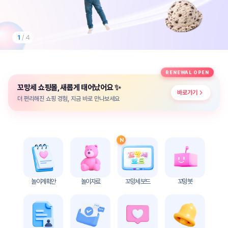
놀
이
계
획
1
/ 4
안
놀이
주제
월간
RENEWAL OPEN
별
계획
✨
꼬망세 쇼핑몰, 새롭게 태어났어요
계획
안
바로가기
안
더 편리해진 쇼핑 경험, 지금 바로 만나보세요
주간
단위
계획
계획
안
안
N
기본
안전
생활
교육
습관
놀이계획안
놀이자료
꼬망세 보드
꼬망봇
놀
이