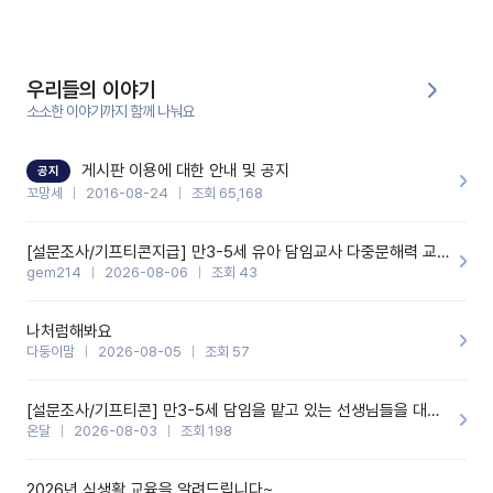
부분은 제가 꼬망봇에 간단하게 입력한 내용입니다.아이 기저귀 안
에 피처럼 보이는 부분이 있어서 오전 일과 동안 지켜보고,낮잠 이후
에 전화를 드릴 예정이었습니다.이 부분은 제가 입력한 내용에 대해
꼬망봇이 알려준 소통 스크립트입니다.전화로 소통할 예정이었어
서, 대화용을 활용했습니다.늘 전화로 학부모님과 소통할 때는 고민
을 많이 하는데,꼬망봇 덕분에 고민하는 시간을 줄이고 학부모님을
우리들의 이야기
안심시킬 수 있었습니다.이 부분은 꼬망봇이 추가로 알려준 응대 tip
입니다.학부모님께 전화를 드리기 전에, 내용을 숙지하여 좀 더 전문
소소한 이야기까지 함께 나눠요
성 있는 교사가 되어 대화를 나눌 수 있었습니다.꼬망세 AI학부모 응
대 팁을 실제로 사용해 본 후기이며,저는 고연차가 될 때까지도 애용
할 것 같습니다. 제 메이트 선생님께도 적극 추천할 예정입니다.좋은
기능을 개발해 주셔서 감사합니다.
게시판 이용에 대한 안내 및 공지
공지
꼬망세
2016-08-24
조회 65,168
[설문조사/기프티콘지급] 만3-5세 유아 담임교사 다중문해력 교육 증진을 위한 설문조사
gem214
2026-08-06
조회 43
나처럼해봐요
다둥이맘
2026-08-05
조회 57
[설문조사/기프티콘] 만3-5세 담임을 맡고 있는 선생님들을 대상으로 설문조사를 합니다!
온달
2026-08-03
조회 198
2026년 식생활 교육을 알려드립니다~