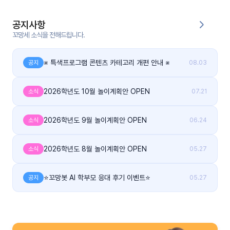
커
공지사항
뮤
꼬망세 소식을 전해드립니다.
니
티
※ 특색프로그램 콘텐츠 카테고리 개편 안내 ※
공지
08.03
이벤
공지
트
사항
2026학년도 10월 놀이계획안 OPEN
소식
07.21
우리
후기
2026학년도 9월 놀이계획안 OPEN
소식
06.24
들의
게시
이야
판
기
2026학년도 8월 놀이계획안 OPEN
소식
05.27
인스
유튜
타그
브
⭐꼬망봇 AI 학부모 응대 후기 이벤트⭐
공지
05.27
램
블로
그