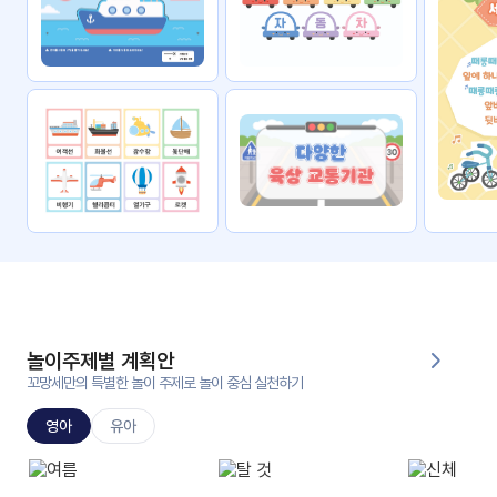
자료
패키
무료
지
꼬망
킨더캔
세 보
버스
드
스마
트프
렌즈
원
운
영
놀이주제별 계획안
가정
꼬망세만의 특별한 놀이 주제로 놀이 중심 실천하기
부모
통신
교육
문
영아
유아
문제
적응
행동
프로