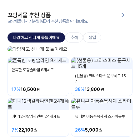
대처
그램
방법
꼬망세몰 추천 상품
꼬망세몰에서 시즌별 MD가 추천 상품을 만나보세요.
평
생
다양하고 신나게 물놀이해요
추석
생일
교
육
원
지나상사
온라
비눗방울/물총/말랑이/우산외
줌
인 강
쫀득한 토핑슬라임 8개세트
강의
의
(선물용) 크리스마스 문구세트 15
개
무료
17%
16,500
38%
13,800
강의
수강
및
후기
세미
나
미니12색칼라싸인펜 24개세트
유니콘 아동손목시계 스카이블루
강의
자료
7%
22,100
26%
5,900
실