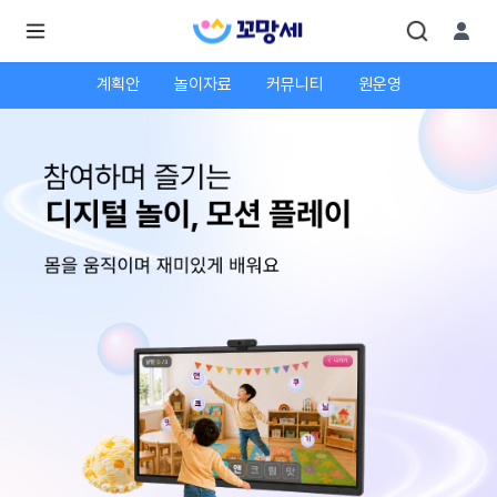
계획안
놀이자료
커뮤니티
원운영
로
로
그
그
인
하
인
시
회
면
원가
더
많
입
은
서
비
스
를
이
용
하
실
수
있
어
요.