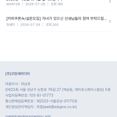
dml5128
2026-07-29
조회 185
[커피쿠폰☕️/설문모집] 자녀가 있으신 선생님들의 참여 부탁드립니다!!
최세미
2026-07-29
조회 250
(주)꼬망세미디어
대표이사 : 최남호
(06224) 서울 강남구 논현로 76길 27 (역삼동, 에이포스페이스빌딩) 5층
사업자등록번호: 105-81-01773
통신판매업등록번호 : 제2023-서울강남-01170호
개인정보관리책임자 : 최훈(web@edupre.co.kr)
이용약관
개인정보처리방침
PC 버전