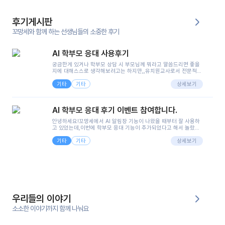
후기게시판
꼬망세와 함께 하는 선생님들의 소중한 후기
AI 학부모 응대 사용후기
궁금한게 있거나 학부모 상담 시 부모님께 뭐라고 말씀드리면 좋을
지에 대해스스로 생각해보려고는 하지만,,유치원교사로서 전문적인
지식은 가지고 있지만 막상 부모님이 이해하시기 쉽게 말로 풀어내
기타
기타
려니 어려울때가...^^(저만 그런거 아니죠 ㅜㅜ)꼬망봇의 장점은 지
상세보기
피티나 제미나이는 몇세이고 여자인지 남자인지 등그래도 좀 기본
정보를 제공하면서 물어봐야할 때가 있어그때마다 정보를 입력하는
것도,또 요즘 부모님들이 ai 활용하는 거를꺼려하시는 분들도 꽤 많
AI 학부모 응대 후기 이벤트 참여합니다.
으셔서 고민이 됐는데ai 학부모 응대를 써볼 수 있어서 좋았어요!앞
으로 쓸 일이 없다면 좋겠지만..ㅎ....(매일 매일이 조용히 지나갔으
안녕하세요!꼬망세에서 AI 알림장 기능이 나왔을 때부터 잘 사용하
면..)그리고 제가 신입 때 이게 있었더라면 ㅜㅜㅜㅜ?응대 팁이 정말
고 있었는데,이번에 학부모 응대 기능이 추가되었다고 해서 놀랐습
좋은거 같아요지금은 그래도 아이들이 잘 이해 되지만초임 때는 정
니다.저는 아직 어린이집 2년차 교사인데, 헤드 교사가 되어 학부모
말 어려워서 항상다른 선생님들께 도움을 요청했었거든요..ㅠ*일지
기타
기타
님 응대에 더 많은 부담을 느끼고 있습니다 ㅠㅠ이번에 제가 원에서
상세보기
쓸 때도 좀 도움이 되는 거 같아요!
겪은 일과 학부모님께 전달드렸던 내용을 함께 보시고,저와 비슷한
입장의 저연차 선생님들께도 작은 도움이 되었으면 좋겠습니다. 이
부분은 제가 꼬망봇에 간단하게 입력한 내용입니다.아이 기저귀 안
에 피처럼 보이는 부분이 있어서 오전 일과 동안 지켜보고,낮잠 이후
에 전화를 드릴 예정이었습니다.이 부분은 제가 입력한 내용에 대해
꼬망봇이 알려준 소통 스크립트입니다.전화로 소통할 예정이었어
서, 대화용을 활용했습니다.늘 전화로 학부모님과 소통할 때는 고민
을 많이 하는데,꼬망봇 덕분에 고민하는 시간을 줄이고 학부모님을
우리들의 이야기
안심시킬 수 있었습니다.이 부분은 꼬망봇이 추가로 알려준 응대 tip
입니다.학부모님께 전화를 드리기 전에, 내용을 숙지하여 좀 더 전문
소소한 이야기까지 함께 나눠요
성 있는 교사가 되어 대화를 나눌 수 있었습니다.꼬망세 AI학부모 응
대 팁을 실제로 사용해 본 후기이며,저는 고연차가 될 때까지도 애용