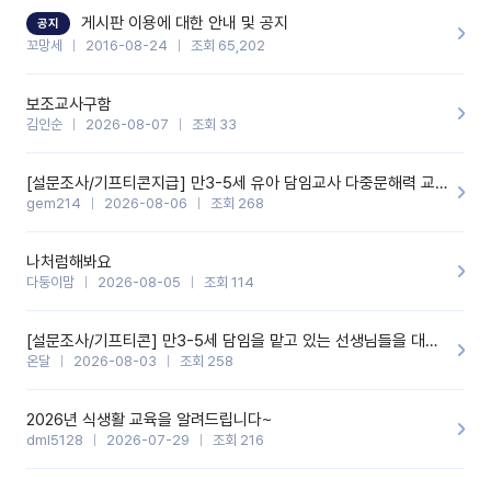
할 것 같습니다. 제 메이트 선생님께도 적극 추천할 예정입니다.좋은
기능을 개발해 주셔서 감사합니다.
게시판 이용에 대한 안내 및 공지
공지
꼬망세
2016-08-24
조회 65,202
보조교사구함
김인순
2026-08-07
조회 33
[설문조사/기프티콘지급] 만3-5세 유아 담임교사 다중문해력 교육 증진을 위한 설문조사
gem214
2026-08-06
조회 268
나처럼해봐요
다둥이맘
2026-08-05
조회 114
[설문조사/기프티콘] 만3-5세 담임을 맡고 있는 선생님들을 대상으로 설문조사를 합니다!
온달
2026-08-03
조회 258
2026년 식생활 교육을 알려드립니다~
dml5128
2026-07-29
조회 216