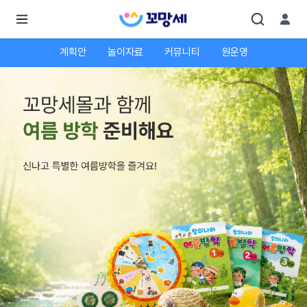
계획안
놀이자료
커뮤니티
원운영
로
로
그
그
인
하
인
시
회
면
원가
더
많
입
은
서
비
스
를
이
용
하
실
수
있
어
요.