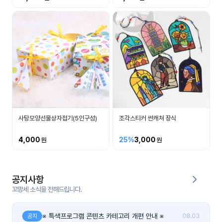
커
뮤
니
티
이벤
공지
트
사항
우리
후기
들의
사탕모양선물상자접기(5인구성)
조각스티커 썬캐쳐 장식
게시
이야
판
기
4,000
25%
3,000
인스
유튜
타그
브
램
공지사항
꼬망세 소식을 전해드립니다.
블로
그
※ 특색프로그램 콘텐츠 카테고리 개편 안내 ※
공지
08.03