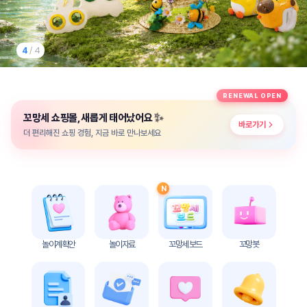
놀
이
계
획
4
/ 4
안
놀이
주제
월간
RENEWAL OPEN
별
계획
✨
꼬망세 쇼핑몰, 새롭게 태어났어요
계획
안
바로가기
안
더 편리해진 쇼핑 경험, 지금 바로 만나보세요
주간
단위
계획
계획
안
안
N
기본
안전
생활
교육
습관
놀이계획안
놀이자료
꼬망세 보드
꼬망봇
놀
이