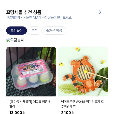
대처
그램
방법
꼬망세몰 추천 상품
꼬망세몰에서 시즌별 MD가 추천 상품을 만나보세요.
평
생
오감놀이
추석
즐거운 여름
교
육
원
오감놀이
온라
보고 듣고 맛보고 만져요
줌
인 강
강의
의
무료
강의
수강
및
후기
세미
나
강의
[유아동 색채물감] 에그톡 형광 6
메이크문구 W048 악기만들기 호
자료
칼라
랑이워시보드
실
13,000
2,100