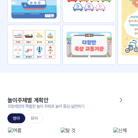
자료
패키
무료
지
꼬망
킨더캔
세 보
버스
드
스마
트프
렌즈
원
운
영
놀이주제별 계획안
가정
꼬망세만의 특별한 놀이 주제로 놀이 중심 실천하기
부모
통신
교육
문
영아
유아
문제
적응
행동
프로