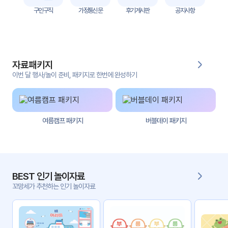
자
구인구직
가정통신문
후기게시판
공지사항
료
전
키오
체
스크
자료패키지
활동
그림
지
이번 달 행사/놀이 준비, 패키지로 한번에 완성하기
환경
PPT
구성
여름캠프 패키지
버블데이 패키지
동영
동요/
상
음원
문서
사진
서식
BEST 인기 놀이자료
꼬망세가 추천하는 인기 놀이자료
크래
놀이패
프트
키지