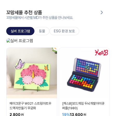
대처
그램
방법
꼬망세몰 추천 상품
꼬망세몰에서 시즌별 MD가 추천 상품을 만나보세요.
평
생
실버 프로그램
동물
ESG 환경 보호
교
육
원
실버 프로그램
온라
건강하고 즐겁게
줌
인 강
강의
의
무료
강의
수강
및
후기
세미
나
강의
메이크문구 W021 스트링아트우
[캐스B]보드게임 두뇌개발아이큐
자료
드액자만들기 무궁화
퍼즐(1980)
실
2,800
19%
13,600