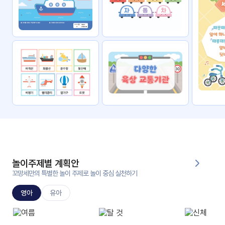
자료
패키
무료
지
꼬망
킨더캔
세 보
버스
드
스마
트프
렌즈
원
운
영
놀이주제별 계획안
가정
꼬망세만의 특별한 놀이 주제로 놀이 중심 실천하기
부모
통신
교육
문
영아
유아
문제
적응
행동
프로