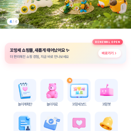
놀
이
계
획
4
/ 4
안
놀이
주제
월간
RENEWAL OPEN
별
계획
✨
꼬망세 쇼핑몰, 새롭게 태어났어요
계획
안
바로가기
안
더 편리해진 쇼핑 경험, 지금 바로 만나보세요
주간
단위
계획
계획
안
안
N
기본
안전
생활
교육
습관
놀이계획안
놀이자료
꼬망세 보드
꼬망봇
놀
이