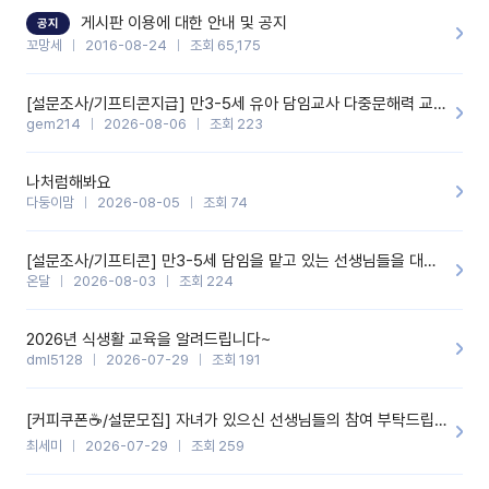
할 것 같습니다. 제 메이트 선생님께도 적극 추천할 예정입니다.좋은
기능을 개발해 주셔서 감사합니다.
게시판 이용에 대한 안내 및 공지
공지
꼬망세
2016-08-24
조회 65,175
[설문조사/기프티콘지급] 만3-5세 유아 담임교사 다중문해력 교육 증진을 위한 설문조사
gem214
2026-08-06
조회 223
나처럼해봐요
다둥이맘
2026-08-05
조회 74
[설문조사/기프티콘] 만3-5세 담임을 맡고 있는 선생님들을 대상으로 설문조사를 합니다!
온달
2026-08-03
조회 224
2026년 식생활 교육을 알려드립니다~
dml5128
2026-07-29
조회 191
[커피쿠폰☕️/설문모집] 자녀가 있으신 선생님들의 참여 부탁드립니다!!
최세미
2026-07-29
조회 259