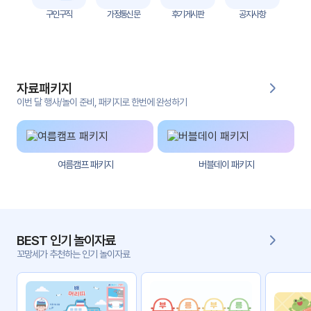
자
구인구직
가정통신문
후기게시판
공지사항
료
전
키오
체
스크
자료패키지
활동
그림
지
이번 달 행사/놀이 준비, 패키지로 한번에 완성하기
환경
PPT
구성
여름캠프 패키지
버블데이 패키지
동영
동요/
상
음원
문서
사진
서식
BEST 인기 놀이자료
꼬망세가 추천하는 인기 놀이자료
크래
놀이패
프트
키지