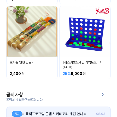
커
뮤
니
티
이벤
공지
트
사항
우리
후기
들의
효자손 인형 만들기
[캐스B]보드게임 커넥트포라지
게시
이야
(1431)
판
기
2,400
25%
9,000
인스
유튜
타그
브
램
공지사항
꼬망세 소식을 전해드립니다.
블로
그
※ 특색프로그램 콘텐츠 카테고리 개편 안내 ※
공지
08.03