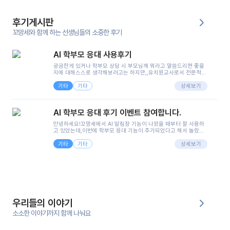
후기게시판
꼬망세와 함께 하는 선생님들의 소중한 후기
AI 학부모 응대 사용후기
궁금한게 있거나 학부모 상담 시 부모님께 뭐라고 말씀드리면 좋을
지에 대해스스로 생각해보려고는 하지만,,유치원교사로서 전문적인
지식은 가지고 있지만 막상 부모님이 이해하시기 쉽게 말로 풀어내
기타
기타
려니 어려울때가...^^(저만 그런거 아니죠 ㅜㅜ)꼬망봇의 장점은 지
상세보기
피티나 제미나이는 몇세이고 여자인지 남자인지 등그래도 좀 기본
정보를 제공하면서 물어봐야할 때가 있어그때마다 정보를 입력하는
것도,또 요즘 부모님들이 ai 활용하는 거를꺼려하시는 분들도 꽤 많
AI 학부모 응대 후기 이벤트 참여합니다.
으셔서 고민이 됐는데ai 학부모 응대를 써볼 수 있어서 좋았어요!앞
으로 쓸 일이 없다면 좋겠지만..ㅎ....(매일 매일이 조용히 지나갔으
안녕하세요!꼬망세에서 AI 알림장 기능이 나왔을 때부터 잘 사용하
면..)그리고 제가 신입 때 이게 있었더라면 ㅜㅜㅜㅜ?응대 팁이 정말
고 있었는데,이번에 학부모 응대 기능이 추가되었다고 해서 놀랐습
좋은거 같아요지금은 그래도 아이들이 잘 이해 되지만초임 때는 정
니다.저는 아직 어린이집 2년차 교사인데, 헤드 교사가 되어 학부모
말 어려워서 항상다른 선생님들께 도움을 요청했었거든요..ㅠ*일지
기타
기타
님 응대에 더 많은 부담을 느끼고 있습니다 ㅠㅠ이번에 제가 원에서
상세보기
쓸 때도 좀 도움이 되는 거 같아요!
겪은 일과 학부모님께 전달드렸던 내용을 함께 보시고,저와 비슷한
입장의 저연차 선생님들께도 작은 도움이 되었으면 좋겠습니다. 이
부분은 제가 꼬망봇에 간단하게 입력한 내용입니다.아이 기저귀 안
에 피처럼 보이는 부분이 있어서 오전 일과 동안 지켜보고,낮잠 이후
에 전화를 드릴 예정이었습니다.이 부분은 제가 입력한 내용에 대해
꼬망봇이 알려준 소통 스크립트입니다.전화로 소통할 예정이었어
서, 대화용을 활용했습니다.늘 전화로 학부모님과 소통할 때는 고민
을 많이 하는데,꼬망봇 덕분에 고민하는 시간을 줄이고 학부모님을
우리들의 이야기
안심시킬 수 있었습니다.이 부분은 꼬망봇이 추가로 알려준 응대 tip
입니다.학부모님께 전화를 드리기 전에, 내용을 숙지하여 좀 더 전문
소소한 이야기까지 함께 나눠요
성 있는 교사가 되어 대화를 나눌 수 있었습니다.꼬망세 AI학부모 응
대 팁을 실제로 사용해 본 후기이며,저는 고연차가 될 때까지도 애용