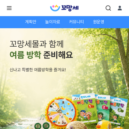
계획안
놀이자료
커뮤니티
원운영
로
로
그
그
인
하
인
시
회
면
원가
더
많
입
은
서
비
스
를
이
용
하
실
수
있
어
요.