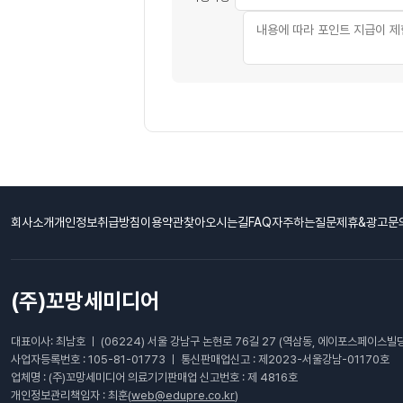
회사소개
개인정보취급방침
이용약관
찾아오시는길
FAQ자주하는질문
제휴&광고문
(주)꼬망세미디어
대표이사: 최남호 ㅣ (06224) 서울 강남구 논현로 76길 27 (역삼동, 에이포스페이스빌딩
사업자등록번호 : 105-81-01773 ㅣ 통신판매업신고 : 제2023-서울강남-01170호
업체명 : (주)꼬망세미디어 의료기기판매업 신고번호 : 제 4816호
개인정보관리책임자 : 최훈(
web@edupre.co.kr
)