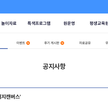
놀이자료
특색프로그램
원운영
평생교육
이벤트
후기 게시판
자료공유
우
공지사항
'이지캔버스'