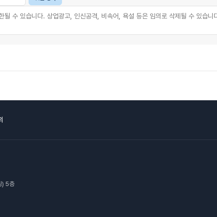
의
) 5층