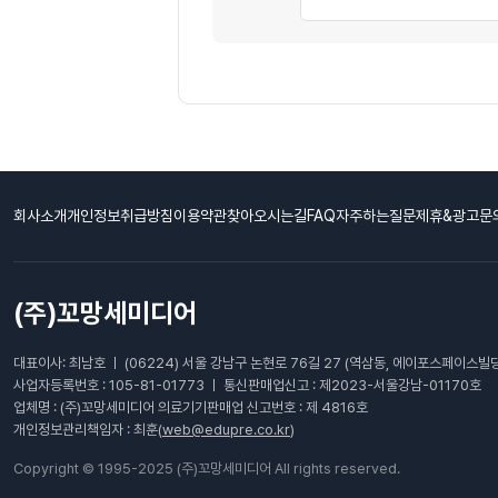
회사소개
개인정보취급방침
이용약관
찾아오시는길
FAQ자주하는질문
제휴&광고문
(주)꼬망세미디어
대표이사: 최남호 ㅣ (06224) 서울 강남구 논현로 76길 27 (역삼동, 에이포스페이스빌딩
사업자등록번호 : 105-81-01773 ㅣ 통신판매업신고 : 제2023-서울강남-01170호
업체명 : (주)꼬망세미디어 의료기기판매업 신고번호 : 제 4816호
개인정보관리책임자 : 최훈(
web@edupre.co.kr
)
Copyright © 1995-2025 (주)꼬망세미디어 All rights reserved.