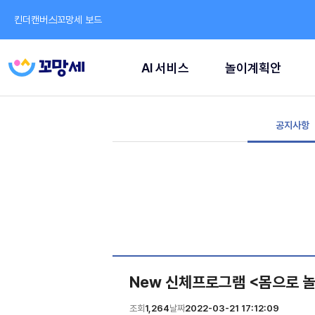
킨더캔버스
꼬망세 보드
AI 서비스
놀이계획안
공지사항
New 신체프로그램 <몸으로 놀
조회
1,264
날짜
2022-03-21 17:12:09