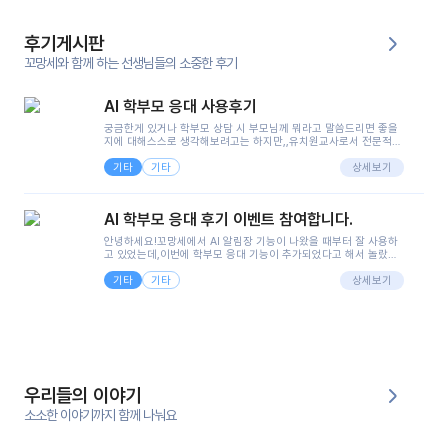
후기게시판
꼬망세와 함께 하는 선생님들의 소중한 후기
AI 학부모 응대 사용후기
궁금한게 있거나 학부모 상담 시 부모님께 뭐라고 말씀드리면 좋을
지에 대해스스로 생각해보려고는 하지만,,유치원교사로서 전문적인
지식은 가지고 있지만 막상 부모님이 이해하시기 쉽게 말로 풀어내
기타
기타
려니 어려울때가...^^(저만 그런거 아니죠 ㅜㅜ)꼬망봇의 장점은 지
상세보기
피티나 제미나이는 몇세이고 여자인지 남자인지 등그래도 좀 기본
정보를 제공하면서 물어봐야할 때가 있어그때마다 정보를 입력하는
것도,또 요즘 부모님들이 ai 활용하는 거를꺼려하시는 분들도 꽤 많
AI 학부모 응대 후기 이벤트 참여합니다.
으셔서 고민이 됐는데ai 학부모 응대를 써볼 수 있어서 좋았어요!앞
으로 쓸 일이 없다면 좋겠지만..ㅎ....(매일 매일이 조용히 지나갔으
안녕하세요!꼬망세에서 AI 알림장 기능이 나왔을 때부터 잘 사용하
면..)그리고 제가 신입 때 이게 있었더라면 ㅜㅜㅜㅜ?응대 팁이 정말
고 있었는데,이번에 학부모 응대 기능이 추가되었다고 해서 놀랐습
좋은거 같아요지금은 그래도 아이들이 잘 이해 되지만초임 때는 정
니다.저는 아직 어린이집 2년차 교사인데, 헤드 교사가 되어 학부모
말 어려워서 항상다른 선생님들께 도움을 요청했었거든요..ㅠ*일지
기타
기타
님 응대에 더 많은 부담을 느끼고 있습니다 ㅠㅠ이번에 제가 원에서
상세보기
쓸 때도 좀 도움이 되는 거 같아요!
겪은 일과 학부모님께 전달드렸던 내용을 함께 보시고,저와 비슷한
입장의 저연차 선생님들께도 작은 도움이 되었으면 좋겠습니다. 이
부분은 제가 꼬망봇에 간단하게 입력한 내용입니다.아이 기저귀 안
에 피처럼 보이는 부분이 있어서 오전 일과 동안 지켜보고,낮잠 이후
에 전화를 드릴 예정이었습니다.이 부분은 제가 입력한 내용에 대해
꼬망봇이 알려준 소통 스크립트입니다.전화로 소통할 예정이었어
서, 대화용을 활용했습니다.늘 전화로 학부모님과 소통할 때는 고민
을 많이 하는데,꼬망봇 덕분에 고민하는 시간을 줄이고 학부모님을
우리들의 이야기
안심시킬 수 있었습니다.이 부분은 꼬망봇이 추가로 알려준 응대 tip
입니다.학부모님께 전화를 드리기 전에, 내용을 숙지하여 좀 더 전문
소소한 이야기까지 함께 나눠요
성 있는 교사가 되어 대화를 나눌 수 있었습니다.꼬망세 AI학부모 응
대 팁을 실제로 사용해 본 후기이며,저는 고연차가 될 때까지도 애용