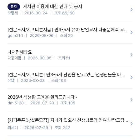
할 것 같습니다. 제 메이트 선생님께도 적극 추천할 예정입니다.좋은
기능을 개발해 주셔서 감사합니다.
게시판 이용에 대한 안내 및 공지
공지
꼬망세
2016-08-24
조회 65,168
[설문조사/기프티콘지급] 만3-5세 유아 담임교사 다중문해력 교육 증진을 위한 설문조사
gem214
2026-08-06
조회 20
나처럼해봐요
다둥이맘
2026-08-05
조회 51
[설문조사/기프티콘] 만3-5세 담임을 맡고 있는 선생님들을 대상으로 설문조사를 합니다!
온달
2026-08-03
조회 193
2026년 식생활 교육을 알려드립니다~
dml5128
2026-07-29
조회 185
[커피쿠폰☕️/설문모집] 자녀가 있으신 선생님들의 참여 부탁드립니다!!
최세미
2026-07-29
조회 242