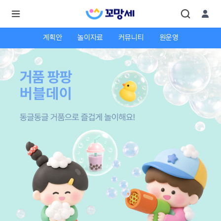
계획안
놀이자료
커뮤니티
원운영
로
로
그
그
인
하
인
시
회
면
원가
더
많
입
은
서
비
스
를
이
용
하
실
수
있
어
요.