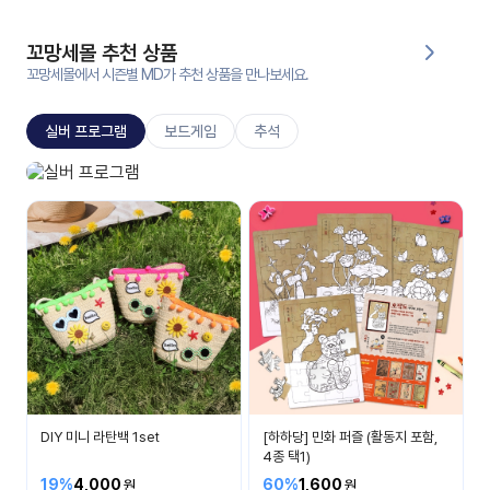
대처
그램
방법
꼬망세몰 추천 상품
꼬망세몰에서 시즌별 MD가 추천 상품을 만나보세요.
평
생
실버 프로그램
보드게임
추석
교
육
원
실버 프로그램
온라
건강하고 즐겁게
줌
인 강
강의
의
무료
강의
수강
및
후기
세미
나
강의
DIY 미니 라탄백 1set
[하하당] 민화 퍼즐 (활동지 포함,
자료
4종 택1)
실
19%
4,000
60%
1,600