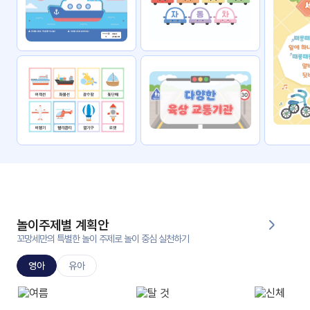
자료
패키
무료
지
꼬망
킨더캔
세 보
버스
드
스마
트프
렌즈
원
운
영
놀이주제별 계획안
가정
꼬망세만의 특별한 놀이 주제로 놀이 중심 실천하기
부모
통신
교육
문
영아
유아
문제
적응
행동
프로