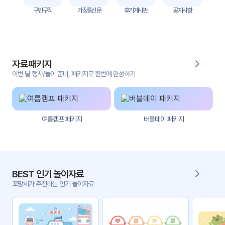
자
구인구직
가정통신문
후기게시판
공지사항
료
전
키오
체
스크
자료패키지
활동
그림
지
이번 달 행사/놀이 준비, 패키지로 한번에 완성하기
환경
PPT
구성
여름캠프 패키지
버블데이 패키지
동영
동요/
상
음원
문서
사진
서식
BEST 인기 놀이자료
꼬망세가 추천하는 인기 놀이자료
크래
놀이패
프트
키지