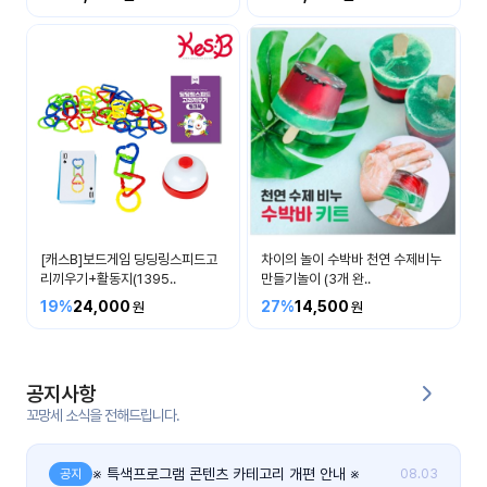
커
뮤
니
티
이벤
공지
트
사항
우리
후기
들의
[캐스B]보드게임 딩딩링스피드고
차이의 놀이 수박바 천연 수제비누
게시
이야
리끼우기+활동지(1395..
만들기놀이 (3개 완..
판
기
19%
24,000
27%
14,500
인스
유튜
타그
브
램
공지사항
꼬망세 소식을 전해드립니다.
블로
그
※ 특색프로그램 콘텐츠 카테고리 개편 안내 ※
공지
08.03