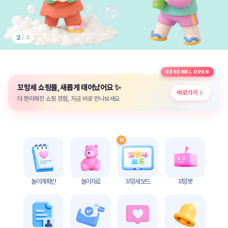
놀
이
계
획
2
/ 4
안
놀이
주제
월간
RENEWAL OPEN
별
계획
✨
꼬망세 쇼핑몰, 새롭게 태어났어요
계획
안
바로가기
안
더 편리해진 쇼핑 경험, 지금 바로 만나보세요
주간
단위
계획
계획
안
안
N
기본
안전
생활
교육
습관
놀이계획안
놀이자료
꼬망세 보드
꼬망봇
놀
이