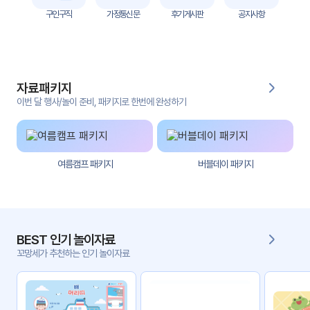
자
구인구직
가정통신문
후기게시판
공지사항
료
전
키오
체
스크
자료패키지
활동
그림
지
이번 달 행사/놀이 준비, 패키지로 한번에 완성하기
환경
PPT
구성
여름캠프 패키지
버블데이 패키지
동영
동요/
상
음원
문서
사진
서식
BEST 인기 놀이자료
꼬망세가 추천하는 인기 놀이자료
크래
놀이패
프트
키지