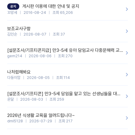
할 것 같습니다. 제 메이트 선생님께도 적극 추천할 예정입니다.좋은
기능을 개발해 주셔서 감사합니다.
게시판 이용에 대한 안내 및 공지
공지
꼬망세
2016-08-24
조회 65,206
보조교사구함
김인순
2026-08-07
조회 37
[설문조사/기프티콘지급] 만3-5세 유아 담임교사 다중문해력 교육 증진을 위한 설문조사
gem214
2026-08-06
조회 270
나처럼해봐요
다둥이맘
2026-08-05
조회 114
[설문조사/기프티콘] 만3-5세 담임을 맡고 있는 선생님들을 대상으로 설문조사를 합니다!
온달
2026-08-03
조회 259
2026년 식생활 교육을 알려드립니다~
dml5128
2026-07-29
조회 217