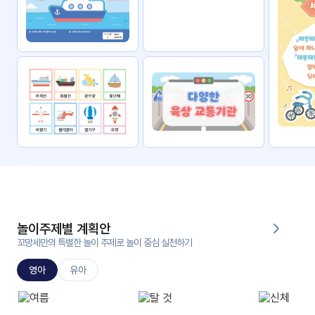
자료
패키
무료
지
꼬망
킨더캔
세 보
버스
드
스마
트프
렌즈
원
운
영
놀이주제별 계획안
가정
꼬망세만의 특별한 놀이 주제로 놀이 중심 실천하기
부모
통신
교육
문
영아
유아
문제
적응
행동
프로