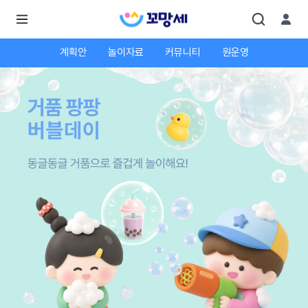
계획안
놀이자료
커뮤니티
원운영
로
로
그
그
인
하
인
시
회
면
원가
더
많
입
은
서
비
스
를
이
용
하
실
수
있
어
요.