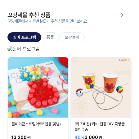
대처
그램
방법
꼬망세몰 추천 상품
꼬망세몰에서 시즌별 MD가 추천 상품을 만나보세요.
평
생
실버 프로그램
동물
오감놀이
교
육
원
실버 프로그램
온라
건강하고 즐겁게
줌
인 강
강의
의
무료
강의
수강
및
후기
세미
나
강의
플레이콘스트링아트5인용(꽃병)
[키즈비전] 키비 전통 DIY 죽방울
자료
놀이 2종
실
13,200
40%
3,000