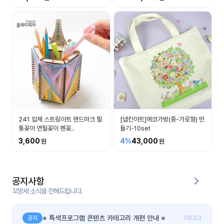
커
뮤
니
티
이벤
공지
트
사항
우리
후기
들의
241 입체 스트링아트 랜드마크 필
[냅킨아트]에코가방(중-가로형) 만
게시
이야
통꽂이 연필꽂이 펜꽂..
들기-10set
판
기
3,600
4%
43,000
인스
유튜
타그
브
램
공지사항
꼬망세 소식을 전해드립니다.
블로
그
※ 특색프로그램 콘텐츠 카테고리 개편 안내 ※
공지
08.03