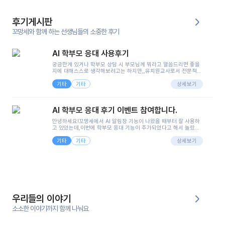
후기게시판
꼬망세와 함께 하는 선생님들의 소중한 후기
AI 학부모 응대 사용후기
궁금한게 있거나 학부모 상담 시 부모님께 뭐라고 말씀드리면 좋을
지에 대해스스로 생각해보려고는 하지만,,유치원교사로서 전문적인
지식은 가지고 있지만 막상 부모님이 이해하시기 쉽게 말로 풀어내
기타
기타
려니 어려울때가...^^(저만 그런거 아니죠 ㅜㅜ)꼬망봇의 장점은 지
상세보기
피티나 제미나이는 몇세이고 여자인지 남자인지 등그래도 좀 기본
정보를 제공하면서 물어봐야할 때가 있어그때마다 정보를 입력하는
것도,또 요즘 부모님들이 ai 활용하는 거를꺼려하시는 분들도 꽤 많
AI 학부모 응대 후기 이벤트 참여합니다.
으셔서 고민이 됐는데ai 학부모 응대를 써볼 수 있어서 좋았어요!앞
으로 쓸 일이 없다면 좋겠지만..ㅎ....(매일 매일이 조용히 지나갔으
안녕하세요!꼬망세에서 AI 알림장 기능이 나왔을 때부터 잘 사용하
면..)그리고 제가 신입 때 이게 있었더라면 ㅜㅜㅜㅜ?응대 팁이 정말
고 있었는데,이번에 학부모 응대 기능이 추가되었다고 해서 놀랐습
좋은거 같아요지금은 그래도 아이들이 잘 이해 되지만초임 때는 정
니다.저는 아직 어린이집 2년차 교사인데, 헤드 교사가 되어 학부모
말 어려워서 항상다른 선생님들께 도움을 요청했었거든요..ㅠ*일지
기타
기타
님 응대에 더 많은 부담을 느끼고 있습니다 ㅠㅠ이번에 제가 원에서
상세보기
쓸 때도 좀 도움이 되는 거 같아요!
겪은 일과 학부모님께 전달드렸던 내용을 함께 보시고,저와 비슷한
입장의 저연차 선생님들께도 작은 도움이 되었으면 좋겠습니다. 이
부분은 제가 꼬망봇에 간단하게 입력한 내용입니다.아이 기저귀 안
에 피처럼 보이는 부분이 있어서 오전 일과 동안 지켜보고,낮잠 이후
에 전화를 드릴 예정이었습니다.이 부분은 제가 입력한 내용에 대해
꼬망봇이 알려준 소통 스크립트입니다.전화로 소통할 예정이었어
서, 대화용을 활용했습니다.늘 전화로 학부모님과 소통할 때는 고민
을 많이 하는데,꼬망봇 덕분에 고민하는 시간을 줄이고 학부모님을
우리들의 이야기
안심시킬 수 있었습니다.이 부분은 꼬망봇이 추가로 알려준 응대 tip
입니다.학부모님께 전화를 드리기 전에, 내용을 숙지하여 좀 더 전문
소소한 이야기까지 함께 나눠요
성 있는 교사가 되어 대화를 나눌 수 있었습니다.꼬망세 AI학부모 응
대 팁을 실제로 사용해 본 후기이며,저는 고연차가 될 때까지도 애용