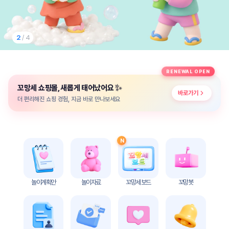
놀
이
계
획
2
/ 4
안
놀이
주제
월간
RENEWAL OPEN
별
계획
✨
꼬망세 쇼핑몰, 새롭게 태어났어요
계획
안
바로가기
안
더 편리해진 쇼핑 경험, 지금 바로 만나보세요
주간
단위
계획
계획
안
안
N
기본
안전
생활
교육
습관
놀이계획안
놀이자료
꼬망세 보드
꼬망봇
놀
이