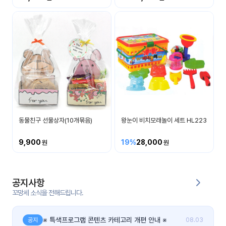
커
뮤
니
티
이벤
공지
트
사항
우리
후기
들의
동물친구 선물상자(10개묶음)
왕눈이 비치모래놀이 세트 HL223
게시
이야
판
기
9,900
19%
28,000
인스
유튜
타그
브
램
공지사항
꼬망세 소식을 전해드립니다.
블로
그
※ 특색프로그램 콘텐츠 카테고리 개편 안내 ※
공지
08.03