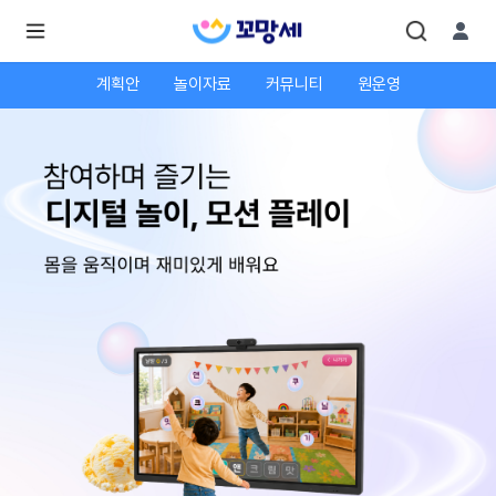
계획안
놀이자료
커뮤니티
원운영
로
로
그
그
인
하
인
시
회
면
원가
더
많
입
은
서
비
스
를
이
용
하
실
수
있
어
요.