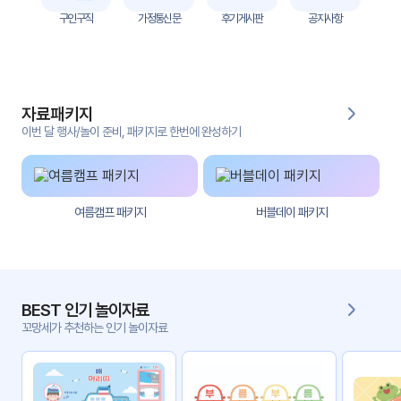
자
구인구직
가정통신문
후기게시판
공지사항
료
전
키오
체
스크
자료패키지
활동
그림
지
이번 달 행사/놀이 준비, 패키지로 한번에 완성하기
환경
PPT
구성
여름캠프 패키지
버블데이 패키지
동영
동요/
상
음원
문서
사진
서식
BEST 인기 놀이자료
꼬망세가 추천하는 인기 놀이자료
크래
놀이패
프트
키지