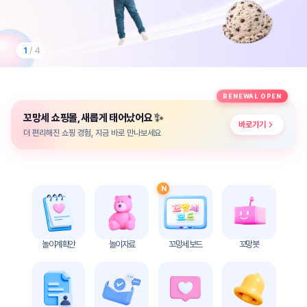
놀
이
계
획
1
/ 4
안
놀이
주제
월간
RENEWAL OPEN
별
계획
✨
꼬망세 쇼핑몰, 새롭게 태어났어요
계획
안
바로가기
안
더 편리해진 쇼핑 경험, 지금 바로 만나보세요
주간
단위
계획
계획
안
안
N
기본
안전
생활
교육
습관
놀이계획안
놀이자료
꼬망세 보드
꼬망봇
놀
이