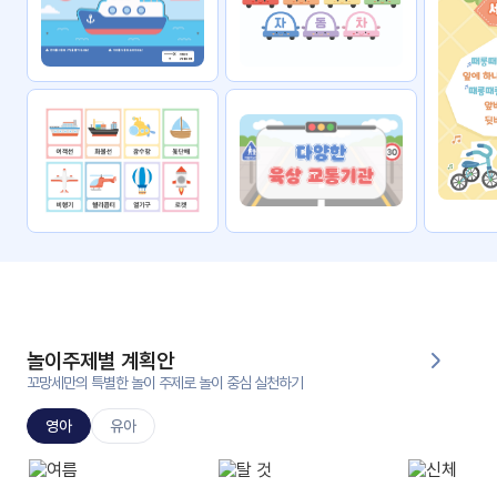
자료
패키
무료
지
꼬망
킨더캔
세 보
버스
드
스마
트프
렌즈
원
운
영
놀이주제별 계획안
가정
꼬망세만의 특별한 놀이 주제로 놀이 중심 실천하기
부모
통신
교육
문
영아
유아
문제
적응
행동
프로