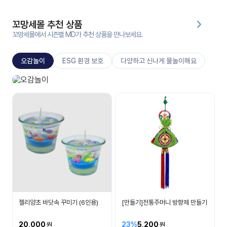
대처
그램
방법
꼬망세몰 추천 상품
꼬망세몰에서 시즌별 MD가 추천 상품을 만나보세요.
평
생
오감놀이
ESG 환경 보호
다양하고 신나게 물놀이해요
교
육
원
오감놀이
온라
보고 듣고 맛보고 만져요
줌
인 강
강의
의
무료
강의
수강
및
후기
세미
나
강의
젤리양초 바닷속 꾸미기 (6인용)
[만들기]전통주머니 방향제 만들기
자료
실
20,000
23%
5,200