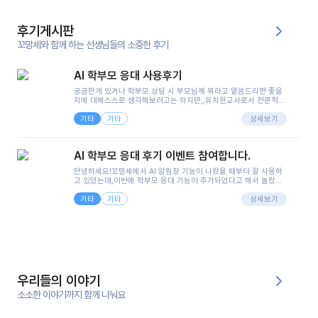
후기게시판
꼬망세와 함께 하는 선생님들의 소중한 후기
AI 학부모 응대 사용후기
궁금한게 있거나 학부모 상담 시 부모님께 뭐라고 말씀드리면 좋을
지에 대해스스로 생각해보려고는 하지만,,유치원교사로서 전문적인
지식은 가지고 있지만 막상 부모님이 이해하시기 쉽게 말로 풀어내
기타
기타
려니 어려울때가...^^(저만 그런거 아니죠 ㅜㅜ)꼬망봇의 장점은 지
상세보기
피티나 제미나이는 몇세이고 여자인지 남자인지 등그래도 좀 기본
정보를 제공하면서 물어봐야할 때가 있어그때마다 정보를 입력하는
것도,또 요즘 부모님들이 ai 활용하는 거를꺼려하시는 분들도 꽤 많
AI 학부모 응대 후기 이벤트 참여합니다.
으셔서 고민이 됐는데ai 학부모 응대를 써볼 수 있어서 좋았어요!앞
으로 쓸 일이 없다면 좋겠지만..ㅎ....(매일 매일이 조용히 지나갔으
안녕하세요!꼬망세에서 AI 알림장 기능이 나왔을 때부터 잘 사용하
면..)그리고 제가 신입 때 이게 있었더라면 ㅜㅜㅜㅜ?응대 팁이 정말
고 있었는데,이번에 학부모 응대 기능이 추가되었다고 해서 놀랐습
좋은거 같아요지금은 그래도 아이들이 잘 이해 되지만초임 때는 정
니다.저는 아직 어린이집 2년차 교사인데, 헤드 교사가 되어 학부모
말 어려워서 항상다른 선생님들께 도움을 요청했었거든요..ㅠ*일지
기타
기타
님 응대에 더 많은 부담을 느끼고 있습니다 ㅠㅠ이번에 제가 원에서
상세보기
쓸 때도 좀 도움이 되는 거 같아요!
겪은 일과 학부모님께 전달드렸던 내용을 함께 보시고,저와 비슷한
입장의 저연차 선생님들께도 작은 도움이 되었으면 좋겠습니다. 이
부분은 제가 꼬망봇에 간단하게 입력한 내용입니다.아이 기저귀 안
에 피처럼 보이는 부분이 있어서 오전 일과 동안 지켜보고,낮잠 이후
에 전화를 드릴 예정이었습니다.이 부분은 제가 입력한 내용에 대해
꼬망봇이 알려준 소통 스크립트입니다.전화로 소통할 예정이었어
서, 대화용을 활용했습니다.늘 전화로 학부모님과 소통할 때는 고민
을 많이 하는데,꼬망봇 덕분에 고민하는 시간을 줄이고 학부모님을
우리들의 이야기
안심시킬 수 있었습니다.이 부분은 꼬망봇이 추가로 알려준 응대 tip
입니다.학부모님께 전화를 드리기 전에, 내용을 숙지하여 좀 더 전문
소소한 이야기까지 함께 나눠요
성 있는 교사가 되어 대화를 나눌 수 있었습니다.꼬망세 AI학부모 응
대 팁을 실제로 사용해 본 후기이며,저는 고연차가 될 때까지도 애용