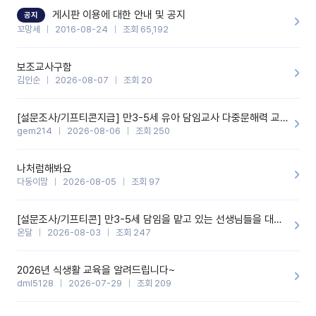
할 것 같습니다. 제 메이트 선생님께도 적극 추천할 예정입니다.좋은
기능을 개발해 주셔서 감사합니다.
게시판 이용에 대한 안내 및 공지
공지
꼬망세
2016-08-24
조회 65,192
보조교사구함
김인순
2026-08-07
조회 20
[설문조사/기프티콘지급] 만3-5세 유아 담임교사 다중문해력 교육 증진을 위한 설문조사
gem214
2026-08-06
조회 250
나처럼해봐요
다둥이맘
2026-08-05
조회 97
[설문조사/기프티콘] 만3-5세 담임을 맡고 있는 선생님들을 대상으로 설문조사를 합니다!
온달
2026-08-03
조회 247
2026년 식생활 교육을 알려드립니다~
dml5128
2026-07-29
조회 209